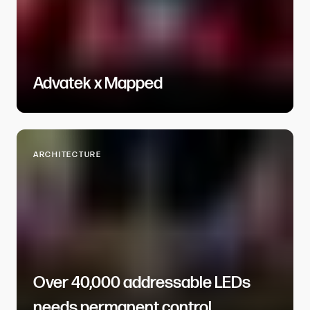
Advatek x Mapped​​​​‌ ‍ ​‍​‍‌‍ ‌ ​‍‌‍‍‌‌‍‌ ‌‍‍‌‌‍ ‍​‍​‍​ ‍‍​‍​‍‌ ​ ‌‍​‌‌‍ ‍‌‍‍‌‌ ‌​‌ ‍‌​‍ ‍‌‍‍‌‌‍ ​‍​‍​‍ ​​‍​‍‌‍‍​‌ ​‍‌‍‌‌‌‍‌‍​‍​‍​ ‍‍​‍​‍​‍ ‌ ​ ‌ ‌​‌ ‌‌‌‍‌​‌‍‍‌‌‍ ​‍ ‌‍‍‌‌‍ ‍‌ ‌​‌‍‌‌‌‍ ‍‌ ‌​​‍ ‌‍‌‌‌‍‌​‌‍‍‌‌ ‌​​‍ ‌‍ ‌‌‍ ‌‍‌​‌‍‌‌​ ‌‌ ​​‌ ​‍‌‍‌‌‌ ​ ‌‍‌‌‌‍ ‍‌ ‌​‌‍​‌‌ ‌​‌‍‍‌‌‍ ‌‍ ‍​ ‍ ‌‍‍‌‌‍‌​​ ‌​ ‌‌​ ‌​​ ‍​‌‍​ ​ ​​‌‍‌‌​ ‌​‌‍​‍​‍ ‌​ ‌‌​ ‌​​ ​​​ ​ ​‍ ‌​ ‌​‌‍‌‍​ ‌‍‌‍​ ​‍ ‌​ ‍‌​ ‌‌​ ​​‌‍‌​​‍ ‌‌‍‌‍​ ‍‌‌‍​‍​ ​‌​ ‍‌​ ‌‌​ ‍​‌‍​‍​ ‌‍‌‍‌‌‌‍​ ​ ‍​​ ‍ ‌ ‌​‌ ‍‌‌ ​​‌‍‌‌​ ‌‌‍​ ‌‍​‌‌ ​ ‌‍‌‌‌‌​ ‌ ‌​‌ ‌‌‌‍‌​‌ ‍‌​ ‍ ‌ ​​‌‍​‌‌ ‌​‌‍‍​​ ‌‌ ‌​‌‍‍‌‌ ‌​‌‍ ​‌‍‌‌​ ‌‍​‍‌‍​‌‌ ​ ‌‍‌‌‌‌‌‌‌ ​‍‌‍ ​​ ‌​‍‌‌​ ​‍‌​‌‍‌ ​ ‌ ‌​‌ ‌‌‌‍‌​‌‍‍‌‌‍ ​‍‌‍‌‍‍‌‌‍‌​​ ‌​ ‌‌​ ‌​​ ‍​‌‍​ ​ ​​‌‍‌‌​ ‌​‌‍​‍​‍ ‌​ ‌‌​ ‌​​ ​​​ ​ ​‍ ‌​ ‌​‌‍‌‍​ ‌‍‌‍​ ​‍ ‌​ ‍‌​ ‌‌​ ​​‌‍‌​​‍ ‌‌‍‌‍​ ‍‌‌‍​‍​ ​‌​ ‍‌​ ‌‌​ ‍​‌‍​‍​ ‌‍‌‍‌‌‌‍​ ​ ‍​​‍‌‍‌ ‌​‌ ‍‌‌ ​​‌‍‌‌​ ‌‌‍​ ‌‍​‌‌ ​ ‌‍‌‌‌‌​ ‌ ‌​‌ ‌‌‌‍‌​‌ ‍‌​‍‌‍‌ ​​‌‍​‌‌ ‌​‌‍‍​​ ‌‌ ‌​‌‍‍‌‌ ‌​‌‍ ​‌‍‌‌​‍‌‍‌ ​​‌‍‌‌‌ ​‍‌ ​ ‌ ​​‌‍‌‌‌‍​ ‌ ‌​‌‍‍‌‌ ‌‍‌‍‌‌​ ‌‌ ​​‌ ‌‌‌‍​‍‌‍ ​‌‍‍‌‌ ​ ‌‍‍​‌‍‌‌‌‍‌​​‍​‍‌ ‌
ARCHITECTURE​​​​‌ ‍ ​‍​‍‌‍ ‌ ​‍‌‍‍‌‌‍‌ ‌‍‍‌‌‍ ‍​‍​‍​ ‍‍​‍​‍‌ ​ ‌‍​‌‌‍ ‍‌‍‍‌‌ ‌​‌ ‍‌​‍ ‍‌‍‍‌‌‍ ​‍​‍​‍ ​​‍​‍‌‍‍​‌ ​‍‌‍‌‌‌‍‌‍​‍​‍​ ‍‍​‍​‍​‍ ‌ ​ ‌ ‌​‌ ‌‌‌‍‌​‌‍‍‌‌‍ ​‍ ‌‍‍‌‌‍ ‍‌ ‌​‌‍‌‌‌‍ ‍‌ ‌​​‍ ‌‍‌‌‌‍‌​‌‍‍‌‌ ‌​​‍ ‌‍ ‌‌‍ ‌‍‌​‌‍‌‌​ ‌‌ ​​‌ ​‍‌‍‌‌‌ ​ ‌‍‌‌‌‍ ‍‌ ‌​‌‍​‌‌ ‌​‌‍‍‌‌‍ ‌‍ ‍​ ‍ ‌‍‍‌‌‍‌​​ ‌​ ‌‌‌‍‌‌‌‍‌‌‌‍‌‌‌‍‌‌‌‍‌‍‌‍​‍​ ‌​​‍ ‌‌‍​‍​ ‌‌‌‍​‌‌‍‌‍​‍ ‌​ ‌​​ ‌​​ ​ ​ ‌‌​‍ ‌​ ‍​‌‍​‍​ ​‌​ ​​​‍ ‌‌‍​‌​ ​‍​ ‍‌‌‍​‍‌‍‌‍‌‍‌‌​ ​ ​ ‌‌​ ‌‌‌‍​ ​ ​ ​ ‌ ​ ‍ ‌ ‌​‌ ‍‌‌ ​​‌‍‌‌​ ‌‌‍‍‌‌‍ ‍‌‍‌​‌ ‌‌‌ ​ ‌ ‌​‌ ​‍‌ ‍‌​ ‍ ‌ ​​‌‍​‌‌ ‌​‌‍‍​​ ‌‌ ‌​‌‍‍‌‌ ‌​‌‍ ​‌‍‌‌​ ‌‍​‍‌‍​‌‌ ​ ‌‍‌‌‌‌‌‌‌ ​‍‌‍ ​​ ‌​‍‌‌​ ​‍‌​‌‍‌ ​ ‌ ‌​‌ ‌‌‌‍‌​‌‍‍‌‌‍ ​‍‌‍‌‍‍‌‌‍‌​​ ‌​ ‌‌‌‍‌‌‌‍‌‌‌‍‌‌‌‍‌‌‌‍‌‍‌‍​‍​ ‌​​‍ ‌‌‍​‍​ ‌‌‌‍​‌‌‍‌‍​‍ ‌​ ‌​​ ‌​​ ​ ​ ‌‌​‍ ‌​ ‍​‌‍​‍​ ​‌​ ​​​‍ ‌‌‍​‌​ ​‍​ ‍‌‌‍​‍‌‍‌‍‌‍‌‌​ ​ ​ ‌‌​ ‌‌‌‍​ ​ ​ ​ ‌ ​‍‌‍‌ ‌​‌ ‍‌‌ ​​‌‍‌‌​ ‌‌‍‍‌‌‍ ‍‌‍‌​‌ ‌‌‌ ​ ‌ ‌​‌ ​‍‌ ‍‌​‍‌‍‌ ​​‌‍​‌‌ ‌​‌‍‍​​ ‌‌ ‌​‌‍‍‌‌ ‌​‌‍ ​‌‍‌‌​‍‌‍‌ ​​‌‍‌‌‌ ​‍‌ ​ ‌ ​​‌‍‌‌‌‍​ ‌ ‌​‌‍‍‌‌ ‌‍‌‍‌‌​ ‌‌ ​​‌ ‌‌‌‍​‍‌‍ ​‌‍‍‌‌ ​ ‌‍‍​‌‍‌‌‌‍‌​​‍​‍‌ ‌
Over 40,000 addressable LEDs
needs permanent control​​​​‌ ‍ ​‍​‍‌‍ ‌ ​‍‌‍‍‌‌‍‌ ‌‍‍‌‌‍ ‍​‍​‍​ ‍‍​‍​‍‌ ​ ‌‍​‌‌‍ ‍‌‍‍‌‌ ‌​‌ ‍‌​‍ ‍‌‍‍‌‌‍ ​‍​‍​‍ ​​‍​‍‌‍‍​‌ ​‍‌‍‌‌‌‍‌‍​‍​‍​ ‍‍​‍​‍​‍ ‌ ​ ‌ ‌​‌ ‌‌‌‍‌​‌‍‍‌‌‍ ​‍ ‌‍‍‌‌‍ ‍‌ ‌​‌‍‌‌‌‍ ‍‌ ‌​​‍ ‌‍‌‌‌‍‌​‌‍‍‌‌ ‌​​‍ ‌‍ ‌‌‍ ‌‍‌​‌‍‌‌​ ‌‌ ​​‌ ​‍‌‍‌‌‌ ​ ‌‍‌‌‌‍ ‍‌ ‌​‌‍​‌‌ ‌​‌‍‍‌‌‍ ‌‍ ‍​ ‍ ‌‍‍‌‌‍‌​​ ‌​ ​ ​ ‍​‌‍​ ‌‍​‍​ ‌​​ ‌ ‌‍​ ‌‍​‌​‍ ‌‌‍​‌‌‍​‍​ ​‍​ ‍​​‍ ‌​ ‌​​ ​​​ ​‍‌‍​ ​‍ ‌‌‍​‍‌‍​ ​ ​‍‌‍‌​​‍ ‌​ ‍‌‌‍‌​​ ​​​ ‌ ​ ‌‌​ ​‌​ ‍​‌‍​ ​ ​ ​ ‍​‌‍‌​​ ‌ ​ ‍ ‌ ‌​‌ ‍‌‌ ​​‌‍‌‌​ ‌‌‍​ ‌‍​‌‌ ​ ‌‍‌‌‌‌​ ‌ ‌​‌ ‌‌‌‍‌​‌ ‍‌​ ‍ ‌ ​​‌‍​‌‌ ‌​‌‍‍​​ ‌‌ ‌​‌‍‍‌‌ ‌​‌‍ ​‌‍‌‌​ ‌‍​‍‌‍​‌‌ ​ ‌‍‌‌‌‌‌‌‌ ​‍‌‍ ​​ ‌​‍‌‌​ ​‍‌​‌‍‌ ​ ‌ ‌​‌ ‌‌‌‍‌​‌‍‍‌‌‍ ​‍‌‍‌‍‍‌‌‍‌​​ ‌​ ​ ​ ‍​‌‍​ ‌‍​‍​ ‌​​ ‌ ‌‍​ ‌‍​‌​‍ ‌‌‍​‌‌‍​‍​ ​‍​ ‍​​‍ ‌​ ‌​​ ​​​ ​‍‌‍​ ​‍ ‌‌‍​‍‌‍​ ​ ​‍‌‍‌​​‍ ‌​ ‍‌‌‍‌​​ ​​​ ‌ ​ ‌‌​ ​‌​ ‍​‌‍​ ​ ​ ​ ‍​‌‍‌​​ ‌ ​‍‌‍‌ ‌​‌ ‍‌‌ ​​‌‍‌‌​ ‌‌‍​ ‌‍​‌‌ ​ ‌‍‌‌‌‌​ ‌ ‌​‌ ‌‌‌‍‌​‌ ‍‌​‍‌‍‌ ​​‌‍​‌‌ ‌​‌‍‍​​ ‌‌ ‌​‌‍‍‌‌ ‌​‌‍ ​‌‍‌‌​‍‌‍‌ ​​‌‍‌‌‌ ​‍‌ ​ ‌ ​​‌‍‌‌‌‍​ ‌ ‌​‌‍‍‌‌ ‌‍‌‍‌‌​ ‌‌ ​​‌ ‌‌‌‍​‍‌‍ ​‌‍‍‌‌ ​ ‌‍‍​‌‍‌‌‌‍‌​​‍​‍‌ ‌