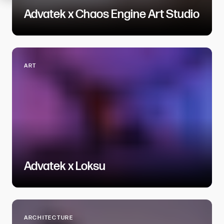
Advatek x Chaos Engine Art Studio​​​​‌ ‍ ​‍​‍‌‍ ‌ ​‍‌‍‍‌‌‍‌ ‌‍‍‌‌‍ ‍​‍​‍​ ‍‍​‍​‍‌ ​ ‌‍​‌‌‍ ‍‌‍‍‌‌ ‌​‌ ‍‌​‍ ‍‌‍‍‌‌‍ ​‍​‍​‍ ​​‍​‍‌‍‍​‌ ​‍‌‍‌‌‌‍‌‍​‍​‍​ ‍‍​‍​‍​‍ ‌ ​ ‌ ‌​‌ ‌‌‌‍‌​‌‍‍‌‌‍ ​‍ ‌‍‍‌‌‍ ‍‌ ‌​‌‍‌‌‌‍ ‍‌ ‌​​‍ ‌‍‌‌‌‍‌​‌‍‍‌‌ ‌​​‍ ‌‍ ‌‌‍ ‌‍‌​‌‍‌‌​ ‌‌ ​​‌ ​‍‌‍‌‌‌ ​ ‌‍‌‌‌‍ ‍‌ ‌​‌‍​‌‌ ‌​‌‍‍‌‌‍ ‌‍ ‍​ ‍ ‌‍‍‌‌‍‌​​ ‌‌‍​ ​ ‌‍​ ‍‌​ ‍‌‌‍​‍‌‍​ ‌‍‌‍​ ‌‌​‍ ‌​ ‍​​ ‌ ‌‍‌‌‌‍​‍​‍ ‌​ ‌​​ ‌​‌‍​ ‌‍‌‌​‍ ‌‌‍​‍‌‍‌‌​ ​‍​ ‍‌​‍ ‌​ ‌​​ ​ ​ ‍​​ ​‌‌‍​‌​ ‌‍‌‍​‍​ ‌‍​ ‌​‌‍‌‌‌‍​ ​ ​​​ ‍ ‌ ‌​‌ ‍‌‌ ​​‌‍‌‌​ ‌‌‍​ ‌‍​‌‌ ​ ‌‍‌‌‌‌​ ‌ ‌​‌ ‌‌‌‍‌​‌ ‍‌​ ‍ ‌ ​​‌‍​‌‌ ‌​‌‍‍​​ ‌‌ ‌​‌‍‍‌‌ ‌​‌‍ ​‌‍‌‌​ ‌‍​‍‌‍​‌‌ ​ ‌‍‌‌‌‌‌‌‌ ​‍‌‍ ​​ ‌​‍‌‌​ ​‍‌​‌‍‌ ​ ‌ ‌​‌ ‌‌‌‍‌​‌‍‍‌‌‍ ​‍‌‍‌‍‍‌‌‍‌​​ ‌‌‍​ ​ ‌‍​ ‍‌​ ‍‌‌‍​‍‌‍​ ‌‍‌‍​ ‌‌​‍ ‌​ ‍​​ ‌ ‌‍‌‌‌‍​‍​‍ ‌​ ‌​​ ‌​‌‍​ ‌‍‌‌​‍ ‌‌‍​‍‌‍‌‌​ ​‍​ ‍‌​‍ ‌​ ‌​​ ​ ​ ‍​​ ​‌‌‍​‌​ ‌‍‌‍​‍​ ‌‍​ ‌​‌‍‌‌‌‍​ ​ ​​​‍‌‍‌ ‌​‌ ‍‌‌ ​​‌‍‌‌​ ‌‌‍​ ‌‍​‌‌ ​ ‌‍‌‌‌‌​ ‌ ‌​‌ ‌‌‌‍‌​‌ ‍‌​‍‌‍‌ ​​‌‍​‌‌ ‌​‌‍‍​​ ‌‌ ‌​‌‍‍‌‌ ‌​‌‍ ​‌‍‌‌​‍‌‍‌ ​​‌‍‌‌‌ ​‍‌ ​ ‌ ​​‌‍‌‌‌‍​ ‌ ‌​‌‍‍‌‌ ‌‍‌‍‌‌​ ‌‌ ​​‌ ‌‌‌‍​‍‌‍ ​‌‍‍‌‌ ​ ‌‍‍​‌‍‌‌‌‍‌​​‍​‍‌ ‌
ART​​​​‌ ‍ ​‍​‍‌‍ ‌ ​‍‌‍‍‌‌‍‌ ‌‍‍‌‌‍ ‍​‍​‍​ ‍‍​‍​‍‌ ​ ‌‍​‌‌‍ ‍‌‍‍‌‌ ‌​‌ ‍‌​‍ ‍‌‍‍‌‌‍ ​‍​‍​‍ ​​‍​‍‌‍‍​‌ ​‍‌‍‌‌‌‍‌‍​‍​‍​ ‍‍​‍​‍​‍ ‌ ​ ‌ ‌​‌ ‌‌‌‍‌​‌‍‍‌‌‍ ​‍ ‌‍‍‌‌‍ ‍‌ ‌​‌‍‌‌‌‍ ‍‌ ‌​​‍ ‌‍‌‌‌‍‌​‌‍‍‌‌ ‌​​‍ ‌‍ ‌‌‍ ‌‍‌​‌‍‌‌​ ‌‌ ​​‌ ​‍‌‍‌‌‌ ​ ‌‍‌‌‌‍ ‍‌ ‌​‌‍​‌‌ ‌​‌‍‍‌‌‍ ‌‍ ‍​ ‍ ‌‍‍‌‌‍‌​​ ‌​ ‌‍​ ‌ ​ ‍‌​ ​​​ ‌‌​ ​ ​ ‌​‌‍‌​​‍ ‌‌‍​‍​ ‌‍​ ‌‍‌‍‌​​‍ ‌​ ‌​​ ‍‌​ ​​​ ‌‌​‍ ‌​ ‍​​ ‌ ​ ​​​ ‌‍​‍ ‌‌‍‌‍​ ‍​​ ‌‍‌‍‌‌‌‍‌‌​ ​‌​ ‍‌​ ​ ​ ‌‌‌‍‌​​ ‌​​ ‌ ​ ‍ ‌ ‌​‌ ‍‌‌ ​​‌‍‌‌​ ‌‌‍‍‌‌‍ ‍‌‍‌​‌ ‌‌‌ ​ ‌ ‌​‌ ​‍‌ ‍‌​ ‍ ‌ ​​‌‍​‌‌ ‌​‌‍‍​​ ‌‌ ‌​‌‍‍‌‌ ‌​‌‍ ​‌‍‌‌​ ‌‍​‍‌‍​‌‌ ​ ‌‍‌‌‌‌‌‌‌ ​‍‌‍ ​​ ‌​‍‌‌​ ​‍‌​‌‍‌ ​ ‌ ‌​‌ ‌‌‌‍‌​‌‍‍‌‌‍ ​‍‌‍‌‍‍‌‌‍‌​​ ‌​ ‌‍​ ‌ ​ ‍‌​ ​​​ ‌‌​ ​ ​ ‌​‌‍‌​​‍ ‌‌‍​‍​ ‌‍​ ‌‍‌‍‌​​‍ ‌​ ‌​​ ‍‌​ ​​​ ‌‌​‍ ‌​ ‍​​ ‌ ​ ​​​ ‌‍​‍ ‌‌‍‌‍​ ‍​​ ‌‍‌‍‌‌‌‍‌‌​ ​‌​ ‍‌​ ​ ​ ‌‌‌‍‌​​ ‌​​ ‌ ​‍‌‍‌ ‌​‌ ‍‌‌ ​​‌‍‌‌​ ‌‌‍‍‌‌‍ ‍‌‍‌​‌ ‌‌‌ ​ ‌ ‌​‌ ​‍‌ ‍‌​‍‌‍‌ ​​‌‍​‌‌ ‌​‌‍‍​​ ‌‌ ‌​‌‍‍‌‌ ‌​‌‍ ​‌‍‌‌​‍‌‍‌ ​​‌‍‌‌‌ ​‍‌ ​ ‌ ​​‌‍‌‌‌‍​ ‌ ‌​‌‍‍‌‌ ‌‍‌‍‌‌​ ‌‌ ​​‌ ‌‌‌‍​‍‌‍ ​‌‍‍‌‌ ​ ‌‍‍​‌‍‌‌‌‍‌​​‍​‍‌ ‌
Advatek x Loksu​​​​‌ ‍ ​‍​‍‌‍ ‌ ​‍‌‍‍‌‌‍‌ ‌‍‍‌‌‍ ‍​‍​‍​ ‍‍​‍​‍‌ ​ ‌‍​‌‌‍ ‍‌‍‍‌‌ ‌​‌ ‍‌​‍ ‍‌‍‍‌‌‍ ​‍​‍​‍ ​​‍​‍‌‍‍​‌ ​‍‌‍‌‌‌‍‌‍​‍​‍​ ‍‍​‍​‍​‍ ‌ ​ ‌ ‌​‌ ‌‌‌‍‌​‌‍‍‌‌‍ ​‍ ‌‍‍‌‌‍ ‍‌ ‌​‌‍‌‌‌‍ ‍‌ ‌​​‍ ‌‍‌‌‌‍‌​‌‍‍‌‌ ‌​​‍ ‌‍ ‌‌‍ ‌‍‌​‌‍‌‌​ ‌‌ ​​‌ ​‍‌‍‌‌‌ ​ ‌‍‌‌‌‍ ‍‌ ‌​‌‍​‌‌ ‌​‌‍‍‌‌‍ ‌‍ ‍​ ‍ ‌‍‍‌‌‍‌​​ ‌‌‍​‌​ ​‍​ ‍​‌‍‌‍‌‍‌‌‌‍‌‌‌‍‌​​ ‍​​‍ ‌​ ​‌‌‍‌​‌‍‌‌‌‍‌‌​‍ ‌​ ‌​​ ‌​​ ​‌‌‍​‌​‍ ‌‌‍​‍​ ​‍‌‍​‌‌‍‌‍​‍ ‌‌‍​ ​ ‍​‌‍‌‌​ ​‌​ ​​​ ​‌‌‍​ ​ ‌‌​ ‌​‌‍​‍​ ‌ ‌‍​ ​ ‍ ‌ ‌​‌ ‍‌‌ ​​‌‍‌‌​ ‌‌‍​ ‌‍​‌‌ ​ ‌‍‌‌‌‌​ ‌ ‌​‌ ‌‌‌‍‌​‌ ‍‌​ ‍ ‌ ​​‌‍​‌‌ ‌​‌‍‍​​ ‌‌ ‌​‌‍‍‌‌ ‌​‌‍ ​‌‍‌‌​ ‌‍​‍‌‍​‌‌ ​ ‌‍‌‌‌‌‌‌‌ ​‍‌‍ ​​ ‌​‍‌‌​ ​‍‌​‌‍‌ ​ ‌ ‌​‌ ‌‌‌‍‌​‌‍‍‌‌‍ ​‍‌‍‌‍‍‌‌‍‌​​ ‌‌‍​‌​ ​‍​ ‍​‌‍‌‍‌‍‌‌‌‍‌‌‌‍‌​​ ‍​​‍ ‌​ ​‌‌‍‌​‌‍‌‌‌‍‌‌​‍ ‌​ ‌​​ ‌​​ ​‌‌‍​‌​‍ ‌‌‍​‍​ ​‍‌‍​‌‌‍‌‍​‍ ‌‌‍​ ​ ‍​‌‍‌‌​ ​‌​ ​​​ ​‌‌‍​ ​ ‌‌​ ‌​‌‍​‍​ ‌ ‌‍​ ​‍‌‍‌ ‌​‌ ‍‌‌ ​​‌‍‌‌​ ‌‌‍​ ‌‍​‌‌ ​ ‌‍‌‌‌‌​ ‌ ‌​‌ ‌‌‌‍‌​‌ ‍‌​‍‌‍‌ ​​‌‍​‌‌ ‌​‌‍‍​​ ‌‌ ‌​‌‍‍‌‌ ‌​‌‍ ​‌‍‌‌​‍‌‍‌ ​​‌‍‌‌‌ ​‍‌ ​ ‌ ​​‌‍‌‌‌‍​ ‌ ‌​‌‍‍‌‌ ‌‍‌‍‌‌​ ‌‌ ​​‌ ‌‌‌‍​‍‌‍ ​‌‍‍‌‌ ​ ‌‍‍​‌‍‌‌‌‍‌​​‍​‍‌ ‌
ARCHITECTURE​​​​‌ ‍ ​‍​‍‌‍ ‌ ​‍‌‍‍‌‌‍‌ ‌‍‍‌‌‍ ‍​‍​‍​ ‍‍​‍​‍‌ ​ ‌‍​‌‌‍ ‍‌‍‍‌‌ ‌​‌ ‍‌​‍ ‍‌‍‍‌‌‍ ​‍​‍​‍ ​​‍​‍‌‍‍​‌ ​‍‌‍‌‌‌‍‌‍​‍​‍​ ‍‍​‍​‍​‍ ‌ ​ ‌ ‌​‌ ‌‌‌‍‌​‌‍‍‌‌‍ ​‍ ‌‍‍‌‌‍ ‍‌ ‌​‌‍‌‌‌‍ ‍‌ ‌​​‍ ‌‍‌‌‌‍‌​‌‍‍‌‌ ‌​​‍ ‌‍ ‌‌‍ ‌‍‌​‌‍‌‌​ ‌‌ ​​‌ ​‍‌‍‌‌‌ ​ ‌‍‌‌‌‍ ‍‌ ‌​‌‍​‌‌ ‌​‌‍‍‌‌‍ ‌‍ ‍​ ‍ ‌‍‍‌‌‍‌​​ ‌​ ‌‌‌‍‌‌‌‍‌‌‌‍‌‌‌‍‌‌‌‍‌‍‌‍​‍​ ‌​​‍ ‌‌‍​‍​ ‌‌‌‍​‌‌‍‌‍​‍ ‌​ ‌​​ ‌​​ ​ ​ ‌‌​‍ ‌​ ‍​‌‍​‍​ ​‌​ ​​​‍ ‌‌‍​‌​ ​‍​ ‍‌‌‍​‍‌‍‌‍‌‍‌‌​ ​ ​ ‌‌​ ‌‌‌‍​ ​ ​ ​ ‌ ​ ‍ ‌ ‌​‌ ‍‌‌ ​​‌‍‌‌​ ‌‌‍‍‌‌‍ ‍‌‍‌​‌ ‌‌‌ ​ ‌ ‌​‌ ​‍‌ ‍‌​ ‍ ‌ ​​‌‍​‌‌ ‌​‌‍‍​​ ‌‌ ‌​‌‍‍‌‌ ‌​‌‍ ​‌‍‌‌​ ‌‍​‍‌‍​‌‌ ​ ‌‍‌‌‌‌‌‌‌ ​‍‌‍ ​​ ‌​‍‌‌​ ​‍‌​‌‍‌ ​ ‌ ‌​‌ ‌‌‌‍‌​‌‍‍‌‌‍ ​‍‌‍‌‍‍‌‌‍‌​​ ‌​ ‌‌‌‍‌‌‌‍‌‌‌‍‌‌‌‍‌‌‌‍‌‍‌‍​‍​ ‌​​‍ ‌‌‍​‍​ ‌‌‌‍​‌‌‍‌‍​‍ ‌​ ‌​​ ‌​​ ​ ​ ‌‌​‍ ‌​ ‍​‌‍​‍​ ​‌​ ​​​‍ ‌‌‍​‌​ ​‍​ ‍‌‌‍​‍‌‍‌‍‌‍‌‌​ ​ ​ ‌‌​ ‌‌‌‍​ ​ ​ ​ ‌ ​‍‌‍‌ ‌​‌ ‍‌‌ ​​‌‍‌‌​ ‌‌‍‍‌‌‍ ‍‌‍‌​‌ ‌‌‌ ​ ‌ ‌​‌ ​‍‌ ‍‌​‍‌‍‌ ​​‌‍​‌‌ ‌​‌‍‍​​ ‌‌ ‌​‌‍‍‌‌ ‌​‌‍ ​‌‍‌‌​‍‌‍‌ ​​‌‍‌‌‌ ​‍‌ ​ ‌ ​​‌‍‌‌‌‍​ ‌ ‌​‌‍‍‌‌ ‌‍‌‍‌‌​ ‌‌ ​​‌ ‌‌‌‍​‍‌‍ ​‌‍‍‌‌ ​ ‌‍‍​‌‍‌‌‌‍‌​​‍​‍‌ ‌