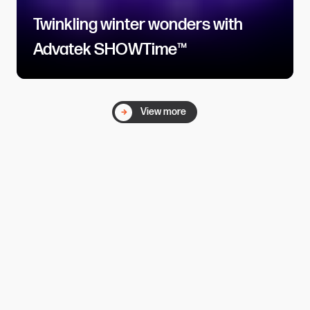
Twinkling winter wonders with
Advatek SHOWTime™​​​​‌ ‍ ​‍​‍‌‍ ‌ ​‍‌‍‍‌‌‍‌ ‌‍‍‌‌‍ ‍​‍​‍​ ‍‍​‍​‍‌ ​ ‌‍​‌‌‍ ‍‌‍‍‌‌ ‌​‌ ‍‌​‍ ‍‌‍‍‌‌‍ ​‍​‍​‍ ​​‍​‍‌‍‍​‌ ​‍‌‍‌‌‌‍‌‍​‍​‍​ ‍‍​‍​‍​‍ ‌ ​ ‌ ‌​‌ ‌‌‌‍‌​‌‍‍‌‌‍ ​‍ ‌‍‍‌‌‍ ‍‌ ‌​‌‍‌‌‌‍ ‍‌ ‌​​‍ ‌‍‌‌‌‍‌​‌‍‍‌‌ ‌​​‍ ‌‍ ‌‌‍ ‌‍‌​‌‍‌‌​ ‌‌ ​​‌ ​‍‌‍‌‌‌ ​ ‌‍‌‌‌‍ ‍‌ ‌​‌‍​‌‌ ‌​‌‍‍‌‌‍ ‌‍ ‍​ ‍ ‌‍‍‌‌‍‌​​ ‌​ ‌​‌‍​ ‌‍‌‌‌‍​ ‌‍​‌​ ​‌​ ​‍‌‍‌‍​‍ ‌​ ‌‍​ ‍‌​ ‌ ‌‍​ ​‍ ‌​ ‌​​ ‍​‌‍​ ​ ‌ ​‍ ‌‌‍​‍​ ​​‌‍​ ‌‍​‌​‍ ‌​ ​​​ ‌‌‌‍​‍​ ‌‍​ ​ ​ ​‍​ ​​‌‍​‍‌‍‌‍​ ‍​​ ‍‌​ ‌‍​ ‍ ‌ ‌​‌ ‍‌‌ ​​‌‍‌‌​ ‌‌‍​ ‌‍​‌‌ ​ ‌‍‌‌‌‌​ ‌ ‌​‌ ‌‌‌‍‌​‌ ‍‌​ ‍ ‌ ​​‌‍​‌‌ ‌​‌‍‍​​ ‌‌ ‌​‌‍‍‌‌ ‌​‌‍ ​‌‍‌‌​ ‌‍​‍‌‍​‌‌ ​ ‌‍‌‌‌‌‌‌‌ ​‍‌‍ ​​ ‌​‍‌‌​ ​‍‌​‌‍‌ ​ ‌ ‌​‌ ‌‌‌‍‌​‌‍‍‌‌‍ ​‍‌‍‌‍‍‌‌‍‌​​ ‌​ ‌​‌‍​ ‌‍‌‌‌‍​ ‌‍​‌​ ​‌​ ​‍‌‍‌‍​‍ ‌​ ‌‍​ ‍‌​ ‌ ‌‍​ ​‍ ‌​ ‌​​ ‍​‌‍​ ​ ‌ ​‍ ‌‌‍​‍​ ​​‌‍​ ‌‍​‌​‍ ‌​ ​​​ ‌‌‌‍​‍​ ‌‍​ ​ ​ ​‍​ ​​‌‍​‍‌‍‌‍​ ‍​​ ‍‌​ ‌‍​‍‌‍‌ ‌​‌ ‍‌‌ ​​‌‍‌‌​ ‌‌‍​ ‌‍​‌‌ ​ ‌‍‌‌‌‌​ ‌ ‌​‌ ‌‌‌‍‌​‌ ‍‌​‍‌‍‌ ​​‌‍​‌‌ ‌​‌‍‍​​ ‌‌ ‌​‌‍‍‌‌ ‌​‌‍ ​‌‍‌‌​‍‌‍‌ ​​‌‍‌‌‌ ​‍‌ ​ ‌ ​​‌‍‌‌‌‍​ ‌ ‌​‌‍‍‌‌ ‌‍‌‍‌‌​ ‌‌ ​​‌ ‌‌‌‍​‍‌‍ ​‌‍‍‌‌ ​ ‌‍‍​‌‍‌‌‌‍‌​​‍​‍‌ ‌
View more