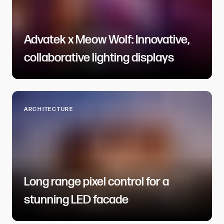
Advatek x Meow Wolf: Innovative,
collaborative lighting displays​​​​‌ ‍ ​‍​‍‌‍ ‌ ​‍‌‍‍‌‌‍‌ ‌‍‍‌‌‍ ‍​‍​‍​ ‍‍​‍​‍‌ ​ ‌‍​‌‌‍ ‍‌‍‍‌‌ ‌​‌ ‍‌​‍ ‍‌‍‍‌‌‍ ​‍​‍​‍ ​​‍​‍‌‍‍​‌ ​‍‌‍‌‌‌‍‌‍​‍​‍​ ‍‍​‍​‍​‍ ‌ ​ ‌ ‌​‌ ‌‌‌‍‌​‌‍‍‌‌‍ ​‍ ‌‍‍‌‌‍ ‍‌ ‌​‌‍‌‌‌‍ ‍‌ ‌​​‍ ‌‍‌‌‌‍‌​‌‍‍‌‌ ‌​​‍ ‌‍ ‌‌‍ ‌‍‌​‌‍‌‌​ ‌‌ ​​‌ ​‍‌‍‌‌‌ ​ ‌‍‌‌‌‍ ‍‌ ‌​‌‍​‌‌ ‌​‌‍‍‌‌‍ ‌‍ ‍​ ‍ ‌‍‍‌‌‍‌​​ ‌​ ​​​ ‌ ‌‍‌‌​ ‌ ​ ‌‍​ ‌‍​ ​ ​ ​​​‍ ‌​ ‍‌​ ​‌‌‍​‍‌‍‌‌​‍ ‌​ ‌​‌‍​‌‌‍‌​​ ‌‌​‍ ‌​ ‍‌​ ​‌​ ​‍​ ‌‌​‍ ‌​ ‌‌​ ‌ ‌‍‌‌​ ‍‌​ ‌‌​ ‌​‌‍‌‍‌‍‌​​ ‍‌‌‍​‌​ ‌ ​ ​ ​ ‍ ‌ ‌​‌ ‍‌‌ ​​‌‍‌‌​ ‌‌‍​ ‌‍​‌‌ ​ ‌‍‌‌‌‌​ ‌ ‌​‌ ‌‌‌‍‌​‌ ‍‌​ ‍ ‌ ​​‌‍​‌‌ ‌​‌‍‍​​ ‌‌ ‌​‌‍‍‌‌ ‌​‌‍ ​‌‍‌‌​ ‌‍​‍‌‍​‌‌ ​ ‌‍‌‌‌‌‌‌‌ ​‍‌‍ ​​ ‌​‍‌‌​ ​‍‌​‌‍‌ ​ ‌ ‌​‌ ‌‌‌‍‌​‌‍‍‌‌‍ ​‍‌‍‌‍‍‌‌‍‌​​ ‌​ ​​​ ‌ ‌‍‌‌​ ‌ ​ ‌‍​ ‌‍​ ​ ​ ​​​‍ ‌​ ‍‌​ ​‌‌‍​‍‌‍‌‌​‍ ‌​ ‌​‌‍​‌‌‍‌​​ ‌‌​‍ ‌​ ‍‌​ ​‌​ ​‍​ ‌‌​‍ ‌​ ‌‌​ ‌ ‌‍‌‌​ ‍‌​ ‌‌​ ‌​‌‍‌‍‌‍‌​​ ‍‌‌‍​‌​ ‌ ​ ​ ​‍‌‍‌ ‌​‌ ‍‌‌ ​​‌‍‌‌​ ‌‌‍​ ‌‍​‌‌ ​ ‌‍‌‌‌‌​ ‌ ‌​‌ ‌‌‌‍‌​‌ ‍‌​‍‌‍‌ ​​‌‍​‌‌ ‌​‌‍‍​​ ‌‌ ‌​‌‍‍‌‌ ‌​‌‍ ​‌‍‌‌​‍‌‍‌ ​​‌‍‌‌‌ ​‍‌ ​ ‌ ​​‌‍‌‌‌‍​ ‌ ‌​‌‍‍‌‌ ‌‍‌‍‌‌​ ‌‌ ​​‌ ‌‌‌‍​‍‌‍ ​‌‍‍‌‌ ​ ‌‍‍​‌‍‌‌‌‍‌​​‍​‍‌ ‌
ARCHITECTURE​​​​‌ ‍ ​‍​‍‌‍ ‌ ​‍‌‍‍‌‌‍‌ ‌‍‍‌‌‍ ‍​‍​‍​ ‍‍​‍​‍‌ ​ ‌‍​‌‌‍ ‍‌‍‍‌‌ ‌​‌ ‍‌​‍ ‍‌‍‍‌‌‍ ​‍​‍​‍ ​​‍​‍‌‍‍​‌ ​‍‌‍‌‌‌‍‌‍​‍​‍​ ‍‍​‍​‍​‍ ‌ ​ ‌ ‌​‌ ‌‌‌‍‌​‌‍‍‌‌‍ ​‍ ‌‍‍‌‌‍ ‍‌ ‌​‌‍‌‌‌‍ ‍‌ ‌​​‍ ‌‍‌‌‌‍‌​‌‍‍‌‌ ‌​​‍ ‌‍ ‌‌‍ ‌‍‌​‌‍‌‌​ ‌‌ ​​‌ ​‍‌‍‌‌‌ ​ ‌‍‌‌‌‍ ‍‌ ‌​‌‍​‌‌ ‌​‌‍‍‌‌‍ ‌‍ ‍​ ‍ ‌‍‍‌‌‍‌​​ ‌​ ‌‌‌‍‌‌‌‍‌‌‌‍‌‌‌‍‌‌‌‍‌‍‌‍​‍​ ‌​​‍ ‌‌‍​‍​ ‌‌‌‍​‌‌‍‌‍​‍ ‌​ ‌​​ ‌​​ ​ ​ ‌‌​‍ ‌​ ‍​‌‍​‍​ ​‌​ ​​​‍ ‌‌‍​‌​ ​‍​ ‍‌‌‍​‍‌‍‌‍‌‍‌‌​ ​ ​ ‌‌​ ‌‌‌‍​ ​ ​ ​ ‌ ​ ‍ ‌ ‌​‌ ‍‌‌ ​​‌‍‌‌​ ‌‌‍‍‌‌‍ ‍‌‍‌​‌ ‌‌‌ ​ ‌ ‌​‌ ​‍‌ ‍‌​ ‍ ‌ ​​‌‍​‌‌ ‌​‌‍‍​​ ‌‌ ‌​‌‍‍‌‌ ‌​‌‍ ​‌‍‌‌​ ‌‍​‍‌‍​‌‌ ​ ‌‍‌‌‌‌‌‌‌ ​‍‌‍ ​​ ‌​‍‌‌​ ​‍‌​‌‍‌ ​ ‌ ‌​‌ ‌‌‌‍‌​‌‍‍‌‌‍ ​‍‌‍‌‍‍‌‌‍‌​​ ‌​ ‌‌‌‍‌‌‌‍‌‌‌‍‌‌‌‍‌‌‌‍‌‍‌‍​‍​ ‌​​‍ ‌‌‍​‍​ ‌‌‌‍​‌‌‍‌‍​‍ ‌​ ‌​​ ‌​​ ​ ​ ‌‌​‍ ‌​ ‍​‌‍​‍​ ​‌​ ​​​‍ ‌‌‍​‌​ ​‍​ ‍‌‌‍​‍‌‍‌‍‌‍‌‌​ ​ ​ ‌‌​ ‌‌‌‍​ ​ ​ ​ ‌ ​‍‌‍‌ ‌​‌ ‍‌‌ ​​‌‍‌‌​ ‌‌‍‍‌‌‍ ‍‌‍‌​‌ ‌‌‌ ​ ‌ ‌​‌ ​‍‌ ‍‌​‍‌‍‌ ​​‌‍​‌‌ ‌​‌‍‍​​ ‌‌ ‌​‌‍‍‌‌ ‌​‌‍ ​‌‍‌‌​‍‌‍‌ ​​‌‍‌‌‌ ​‍‌ ​ ‌ ​​‌‍‌‌‌‍​ ‌ ‌​‌‍‍‌‌ ‌‍‌‍‌‌​ ‌‌ ​​‌ ‌‌‌‍​‍‌‍ ​‌‍‍‌‌ ​ ‌‍‍​‌‍‌‌‌‍‌​​‍​‍‌ ‌
Long range pixel control for a
stunning LED facade​​​​‌ ‍ ​‍​‍‌‍ ‌ ​‍‌‍‍‌‌‍‌ ‌‍‍‌‌‍ ‍​‍​‍​ ‍‍​‍​‍‌ ​ ‌‍​‌‌‍ ‍‌‍‍‌‌ ‌​‌ ‍‌​‍ ‍‌‍‍‌‌‍ ​‍​‍​‍ ​​‍​‍‌‍‍​‌ ​‍‌‍‌‌‌‍‌‍​‍​‍​ ‍‍​‍​‍​‍ ‌ ​ ‌ ‌​‌ ‌‌‌‍‌​‌‍‍‌‌‍ ​‍ ‌‍‍‌‌‍ ‍‌ ‌​‌‍‌‌‌‍ ‍‌ ‌​​‍ ‌‍‌‌‌‍‌​‌‍‍‌‌ ‌​​‍ ‌‍ ‌‌‍ ‌‍‌​‌‍‌‌​ ‌‌ ​​‌ ​‍‌‍‌‌‌ ​ ‌‍‌‌‌‍ ‍‌ ‌​‌‍​‌‌ ‌​‌‍‍‌‌‍ ‌‍ ‍​ ‍ ‌‍‍‌‌‍‌​​ ‌​ ‍‌​ ‌‍​ ‍​‌‍‌‍‌‍​‍​ ​ ‌‍‌‍‌‍‌​​‍ ‌‌‍​‍​ ‍‌​ ‌‍​ ‌ ​‍ ‌​ ‌​‌‍‌‍​ ‍​‌‍​‌​‍ ‌​ ‍‌​ ‌‍​ ‌​‌‍​‌​‍ ‌‌‍​‍‌‍​‍‌‍​‍‌‍‌‌​ ‌ ​ ‌​​ ‌‌​ ‌‍‌‍​‍​ ‌‍‌‍‌‌​ ‌‌​ ‍ ‌ ‌​‌ ‍‌‌ ​​‌‍‌‌​ ‌‌‍​ ‌‍​‌‌ ​ ‌‍‌‌‌‌​ ‌ ‌​‌ ‌‌‌‍‌​‌ ‍‌​ ‍ ‌ ​​‌‍​‌‌ ‌​‌‍‍​​ ‌‌ ‌​‌‍‍‌‌ ‌​‌‍ ​‌‍‌‌​ ‌‍​‍‌‍​‌‌ ​ ‌‍‌‌‌‌‌‌‌ ​‍‌‍ ​​ ‌​‍‌‌​ ​‍‌​‌‍‌ ​ ‌ ‌​‌ ‌‌‌‍‌​‌‍‍‌‌‍ ​‍‌‍‌‍‍‌‌‍‌​​ ‌​ ‍‌​ ‌‍​ ‍​‌‍‌‍‌‍​‍​ ​ ‌‍‌‍‌‍‌​​‍ ‌‌‍​‍​ ‍‌​ ‌‍​ ‌ ​‍ ‌​ ‌​‌‍‌‍​ ‍​‌‍​‌​‍ ‌​ ‍‌​ ‌‍​ ‌​‌‍​‌​‍ ‌‌‍​‍‌‍​‍‌‍​‍‌‍‌‌​ ‌ ​ ‌​​ ‌‌​ ‌‍‌‍​‍​ ‌‍‌‍‌‌​ ‌‌​‍‌‍‌ ‌​‌ ‍‌‌ ​​‌‍‌‌​ ‌‌‍​ ‌‍​‌‌ ​ ‌‍‌‌‌‌​ ‌ ‌​‌ ‌‌‌‍‌​‌ ‍‌​‍‌‍‌ ​​‌‍​‌‌ ‌​‌‍‍​​ ‌‌ ‌​‌‍‍‌‌ ‌​‌‍ ​‌‍‌‌​‍‌‍‌ ​​‌‍‌‌‌ ​‍‌ ​ ‌ ​​‌‍‌‌‌‍​ ‌ ‌​‌‍‍‌‌ ‌‍‌‍‌‌​ ‌‌ ​​‌ ‌‌‌‍​‍‌‍ ​‌‍‍‌‌ ​ ‌‍‍​‌‍‌‌‌‍‌​​‍​‍‌ ‌