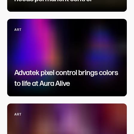
ART​​​​‌ ‍ ​‍​‍‌‍ ‌ ​‍‌‍‍‌‌‍‌ ‌‍‍‌‌‍ ‍​‍​‍​ ‍‍​‍​‍‌ ​ ‌‍​‌‌‍ ‍‌‍‍‌‌ ‌​‌ ‍‌​‍ ‍‌‍‍‌‌‍ ​‍​‍​‍ ​​‍​‍‌‍‍​‌ ​‍‌‍‌‌‌‍‌‍​‍​‍​ ‍‍​‍​‍​‍ ‌ ​ ‌ ‌​‌ ‌‌‌‍‌​‌‍‍‌‌‍ ​‍ ‌‍‍‌‌‍ ‍‌ ‌​‌‍‌‌‌‍ ‍‌ ‌​​‍ ‌‍‌‌‌‍‌​‌‍‍‌‌ ‌​​‍ ‌‍ ‌‌‍ ‌‍‌​‌‍‌‌​ ‌‌ ​​‌ ​‍‌‍‌‌‌ ​ ‌‍‌‌‌‍ ‍‌ ‌​‌‍​‌‌ ‌​‌‍‍‌‌‍ ‌‍ ‍​ ‍ ‌‍‍‌‌‍‌​​ ‌​ ‌‍​ ‌ ​ ‍‌​ ​​​ ‌‌​ ​ ​ ‌​‌‍‌​​‍ ‌‌‍​‍​ ‌‍​ ‌‍‌‍‌​​‍ ‌​ ‌​​ ‍‌​ ​​​ ‌‌​‍ ‌​ ‍​​ ‌ ​ ​​​ ‌‍​‍ ‌‌‍‌‍​ ‍​​ ‌‍‌‍‌‌‌‍‌‌​ ​‌​ ‍‌​ ​ ​ ‌‌‌‍‌​​ ‌​​ ‌ ​ ‍ ‌ ‌​‌ ‍‌‌ ​​‌‍‌‌​ ‌‌‍‍‌‌‍ ‍‌‍‌​‌ ‌‌‌ ​ ‌ ‌​‌ ​‍‌ ‍‌​ ‍ ‌ ​​‌‍​‌‌ ‌​‌‍‍​​ ‌‌ ‌​‌‍‍‌‌ ‌​‌‍ ​‌‍‌‌​ ‌‍​‍‌‍​‌‌ ​ ‌‍‌‌‌‌‌‌‌ ​‍‌‍ ​​ ‌​‍‌‌​ ​‍‌​‌‍‌ ​ ‌ ‌​‌ ‌‌‌‍‌​‌‍‍‌‌‍ ​‍‌‍‌‍‍‌‌‍‌​​ ‌​ ‌‍​ ‌ ​ ‍‌​ ​​​ ‌‌​ ​ ​ ‌​‌‍‌​​‍ ‌‌‍​‍​ ‌‍​ ‌‍‌‍‌​​‍ ‌​ ‌​​ ‍‌​ ​​​ ‌‌​‍ ‌​ ‍​​ ‌ ​ ​​​ ‌‍​‍ ‌‌‍‌‍​ ‍​​ ‌‍‌‍‌‌‌‍‌‌​ ​‌​ ‍‌​ ​ ​ ‌‌‌‍‌​​ ‌​​ ‌ ​‍‌‍‌ ‌​‌ ‍‌‌ ​​‌‍‌‌​ ‌‌‍‍‌‌‍ ‍‌‍‌​‌ ‌‌‌ ​ ‌ ‌​‌ ​‍‌ ‍‌​‍‌‍‌ ​​‌‍​‌‌ ‌​‌‍‍​​ ‌‌ ‌​‌‍‍‌‌ ‌​‌‍ ​‌‍‌‌​‍‌‍‌ ​​‌‍‌‌‌ ​‍‌ ​ ‌ ​​‌‍‌‌‌‍​ ‌ ‌​‌‍‍‌‌ ‌‍‌‍‌‌​ ‌‌ ​​‌ ‌‌‌‍​‍‌‍ ​‌‍‍‌‌ ​ ‌‍‍​‌‍‌‌‌‍‌​​‍​‍‌ ‌
Advatek pixel control brings colors
to life at Aura Alive​​​​‌ ‍ ​‍​‍‌‍ ‌ ​‍‌‍‍‌‌‍‌ ‌‍‍‌‌‍ ‍​‍​‍​ ‍‍​‍​‍‌ ​ ‌‍​‌‌‍ ‍‌‍‍‌‌ ‌​‌ ‍‌​‍ ‍‌‍‍‌‌‍ ​‍​‍​‍ ​​‍​‍‌‍‍​‌ ​‍‌‍‌‌‌‍‌‍​‍​‍​ ‍‍​‍​‍​‍ ‌ ​ ‌ ‌​‌ ‌‌‌‍‌​‌‍‍‌‌‍ ​‍ ‌‍‍‌‌‍ ‍‌ ‌​‌‍‌‌‌‍ ‍‌ ‌​​‍ ‌‍‌‌‌‍‌​‌‍‍‌‌ ‌​​‍ ‌‍ ‌‌‍ ‌‍‌​‌‍‌‌​ ‌‌ ​​‌ ​‍‌‍‌‌‌ ​ ‌‍‌‌‌‍ ‍‌ ‌​‌‍​‌‌ ‌​‌‍‍‌‌‍ ‌‍ ‍​ ‍ ‌‍‍‌‌‍‌​​ ‌​ ‍​‌‍‌​​ ‌ ​ ​​‌‍​‍​ ​‍​ ‍‌‌‍​ ​‍ ‌​ ‍‌‌‍‌​‌‍​‌​ ‍‌​‍ ‌​ ‌​​ ‍​‌‍​ ​ ​ ​‍ ‌​ ‍​​ ‌ ​ ‍​​ ​​​‍ ‌‌‍‌‍​ ​‌​ ‌​​ ‌‌‌‍​‍‌‍‌​​ ‍​‌‍‌​​ ‌‍‌‍‌‌‌‍‌‌​ ‌‍​ ‍ ‌ ‌​‌ ‍‌‌ ​​‌‍‌‌​ ‌‌‍​ ‌‍​‌‌ ​ ‌‍‌‌‌‌​ ‌ ‌​‌ ‌‌‌‍‌​‌ ‍‌​ ‍ ‌ ​​‌‍​‌‌ ‌​‌‍‍​​ ‌‌ ‌​‌‍‍‌‌ ‌​‌‍ ​‌‍‌‌​ ‌‍​‍‌‍​‌‌ ​ ‌‍‌‌‌‌‌‌‌ ​‍‌‍ ​​ ‌​‍‌‌​ ​‍‌​‌‍‌ ​ ‌ ‌​‌ ‌‌‌‍‌​‌‍‍‌‌‍ ​‍‌‍‌‍‍‌‌‍‌​​ ‌​ ‍​‌‍‌​​ ‌ ​ ​​‌‍​‍​ ​‍​ ‍‌‌‍​ ​‍ ‌​ ‍‌‌‍‌​‌‍​‌​ ‍‌​‍ ‌​ ‌​​ ‍​‌‍​ ​ ​ ​‍ ‌​ ‍​​ ‌ ​ ‍​​ ​​​‍ ‌‌‍‌‍​ ​‌​ ‌​​ ‌‌‌‍​‍‌‍‌​​ ‍​‌‍‌​​ ‌‍‌‍‌‌‌‍‌‌​ ‌‍​‍‌‍‌ ‌​‌ ‍‌‌ ​​‌‍‌‌​ ‌‌‍​ ‌‍​‌‌ ​ ‌‍‌‌‌‌​ ‌ ‌​‌ ‌‌‌‍‌​‌ ‍‌​‍‌‍‌ ​​‌‍​‌‌ ‌​‌‍‍​​ ‌‌ ‌​‌‍‍‌‌ ‌​‌‍ ​‌‍‌‌​‍‌‍‌ ​​‌‍‌‌‌ ​‍‌ ​ ‌ ​​‌‍‌‌‌‍​ ‌ ‌​‌‍‍‌‌ ‌‍‌‍‌‌​ ‌‌ ​​‌ ‌‌‌‍​‍‌‍ ​‌‍‍‌‌ ​ ‌‍‍​‌‍‌‌‌‍‌​​‍​‍‌ ‌
ART​​​​‌ ‍ ​‍​‍‌‍ ‌ ​‍‌‍‍‌‌‍‌ ‌‍‍‌‌‍ ‍​‍​‍​ ‍‍​‍​‍‌ ​ ‌‍​‌‌‍ ‍‌‍‍‌‌ ‌​‌ ‍‌​‍ ‍‌‍‍‌‌‍ ​‍​‍​‍ ​​‍​‍‌‍‍​‌ ​‍‌‍‌‌‌‍‌‍​‍​‍​ ‍‍​‍​‍​‍ ‌ ​ ‌ ‌​‌ ‌‌‌‍‌​‌‍‍‌‌‍ ​‍ ‌‍‍‌‌‍ ‍‌ ‌​‌‍‌‌‌‍ ‍‌ ‌​​‍ ‌‍‌‌‌‍‌​‌‍‍‌‌ ‌​​‍ ‌‍ ‌‌‍ ‌‍‌​‌‍‌‌​ ‌‌ ​​‌ ​‍‌‍‌‌‌ ​ ‌‍‌‌‌‍ ‍‌ ‌​‌‍​‌‌ ‌​‌‍‍‌‌‍ ‌‍ ‍​ ‍ ‌‍‍‌‌‍‌​​ ‌​ ‌‍​ ‌ ​ ‍‌​ ​​​ ‌‌​ ​ ​ ‌​‌‍‌​​‍ ‌‌‍​‍​ ‌‍​ ‌‍‌‍‌​​‍ ‌​ ‌​​ ‍‌​ ​​​ ‌‌​‍ ‌​ ‍​​ ‌ ​ ​​​ ‌‍​‍ ‌‌‍‌‍​ ‍​​ ‌‍‌‍‌‌‌‍‌‌​ ​‌​ ‍‌​ ​ ​ ‌‌‌‍‌​​ ‌​​ ‌ ​ ‍ ‌ ‌​‌ ‍‌‌ ​​‌‍‌‌​ ‌‌‍‍‌‌‍ ‍‌‍‌​‌ ‌‌‌ ​ ‌ ‌​‌ ​‍‌ ‍‌​ ‍ ‌ ​​‌‍​‌‌ ‌​‌‍‍​​ ‌‌ ‌​‌‍‍‌‌ ‌​‌‍ ​‌‍‌‌​ ‌‍​‍‌‍​‌‌ ​ ‌‍‌‌‌‌‌‌‌ ​‍‌‍ ​​ ‌​‍‌‌​ ​‍‌​‌‍‌ ​ ‌ ‌​‌ ‌‌‌‍‌​‌‍‍‌‌‍ ​‍‌‍‌‍‍‌‌‍‌​​ ‌​ ‌‍​ ‌ ​ ‍‌​ ​​​ ‌‌​ ​ ​ ‌​‌‍‌​​‍ ‌‌‍​‍​ ‌‍​ ‌‍‌‍‌​​‍ ‌​ ‌​​ ‍‌​ ​​​ ‌‌​‍ ‌​ ‍​​ ‌ ​ ​​​ ‌‍​‍ ‌‌‍‌‍​ ‍​​ ‌‍‌‍‌‌‌‍‌‌​ ​‌​ ‍‌​ ​ ​ ‌‌‌‍‌​​ ‌​​ ‌ ​‍‌‍‌ ‌​‌ ‍‌‌ ​​‌‍‌‌​ ‌‌‍‍‌‌‍ ‍‌‍‌​‌ ‌‌‌ ​ ‌ ‌​‌ ​‍‌ ‍‌​‍‌‍‌ ​​‌‍​‌‌ ‌​‌‍‍​​ ‌‌ ‌​‌‍‍‌‌ ‌​‌‍ ​‌‍‌‌​‍‌‍‌ ​​‌‍‌‌‌ ​‍‌ ​ ‌ ​​‌‍‌‌‌‍​ ‌ ‌​‌‍‍‌‌ ‌‍‌‍‌‌​ ‌‌ ​​‌ ‌‌‌‍​‍‌‍ ​‌‍‍‌‌ ​ ‌‍‍​‌‍‌‌‌‍‌​​‍​‍‌ ‌