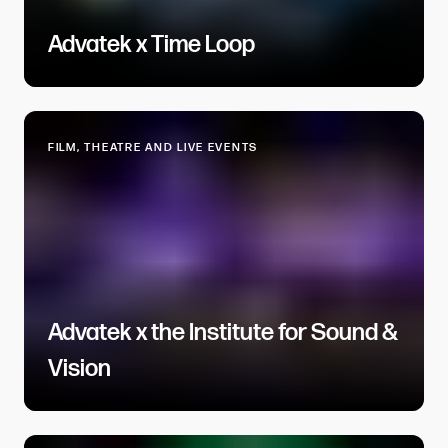
Advatek x Time Loop​​​​‌ ‍ ​‍​‍‌‍ ‌ ​‍‌‍‍‌‌‍‌ ‌‍‍‌‌‍ ‍​‍​‍​ ‍‍​‍​‍‌ ​ ‌‍​‌‌‍ ‍‌‍‍‌‌ ‌​‌ ‍‌​‍ ‍‌‍‍‌‌‍ ​‍​‍​‍ ​​‍​‍‌‍‍​‌ ​‍‌‍‌‌‌‍‌‍​‍​‍​ ‍‍​‍​‍​‍ ‌ ​ ‌ ‌​‌ ‌‌‌‍‌​‌‍‍‌‌‍ ​‍ ‌‍‍‌‌‍ ‍‌ ‌​‌‍‌‌‌‍ ‍‌ ‌​​‍ ‌‍‌‌‌‍‌​‌‍‍‌‌ ‌​​‍ ‌‍ ‌‌‍ ‌‍‌​‌‍‌‌​ ‌‌ ​​‌ ​‍‌‍‌‌‌ ​ ‌‍‌‌‌‍ ‍‌ ‌​‌‍​‌‌ ‌​‌‍‍‌‌‍ ‌‍ ‍​ ‍ ‌‍‍‌‌‍‌​​ ‌​ ‍‌​ ​ ​ ‌​‌‍​‍​ ​‌​ ‍‌‌‍​‍​ ​‌​‍ ‌‌‍‌​​ ​‌​ ​​​ ​ ​‍ ‌​ ‌​‌‍‌​​ ​‍​ ‌‍​‍ ‌​ ‍‌​ ‌‌‌‍​‍​ ​‌​‍ ‌​ ‍​​ ‌ ​ ‍‌‌‍​ ​ ‌‍‌‍‌‌‌‍‌‍​ ​ ‌‍‌​​ ‌‌​ ​‍​ ‌ ​ ‍ ‌ ‌​‌ ‍‌‌ ​​‌‍‌‌​ ‌‌‍​ ‌‍​‌‌ ​ ‌‍‌‌‌‌​ ‌ ‌​‌ ‌‌‌‍‌​‌ ‍‌​ ‍ ‌ ​​‌‍​‌‌ ‌​‌‍‍​​ ‌‌ ‌​‌‍‍‌‌ ‌​‌‍ ​‌‍‌‌​ ‌‍​‍‌‍​‌‌ ​ ‌‍‌‌‌‌‌‌‌ ​‍‌‍ ​​ ‌​‍‌‌​ ​‍‌​‌‍‌ ​ ‌ ‌​‌ ‌‌‌‍‌​‌‍‍‌‌‍ ​‍‌‍‌‍‍‌‌‍‌​​ ‌​ ‍‌​ ​ ​ ‌​‌‍​‍​ ​‌​ ‍‌‌‍​‍​ ​‌​‍ ‌‌‍‌​​ ​‌​ ​​​ ​ ​‍ ‌​ ‌​‌‍‌​​ ​‍​ ‌‍​‍ ‌​ ‍‌​ ‌‌‌‍​‍​ ​‌​‍ ‌​ ‍​​ ‌ ​ ‍‌‌‍​ ​ ‌‍‌‍‌‌‌‍‌‍​ ​ ‌‍‌​​ ‌‌​ ​‍​ ‌ ​‍‌‍‌ ‌​‌ ‍‌‌ ​​‌‍‌‌​ ‌‌‍​ ‌‍​‌‌ ​ ‌‍‌‌‌‌​ ‌ ‌​‌ ‌‌‌‍‌​‌ ‍‌​‍‌‍‌ ​​‌‍​‌‌ ‌​‌‍‍​​ ‌‌ ‌​‌‍‍‌‌ ‌​‌‍ ​‌‍‌‌​‍‌‍‌ ​​‌‍‌‌‌ ​‍‌ ​ ‌ ​​‌‍‌‌‌‍​ ‌ ‌​‌‍‍‌‌ ‌‍‌‍‌‌​ ‌‌ ​​‌ ‌‌‌‍​‍‌‍ ​‌‍‍‌‌ ​ ‌‍‍​‌‍‌‌‌‍‌​​‍​‍‌ ‌
FILM, THEATRE AND LIVE EVENTS​​​​‌ ‍ ​‍​‍‌‍ ‌ ​‍‌‍‍‌‌‍‌ ‌‍‍‌‌‍ ‍​‍​‍​ ‍‍​‍​‍‌ ​ ‌‍​‌‌‍ ‍‌‍‍‌‌ ‌​‌ ‍‌​‍ ‍‌‍‍‌‌‍ ​‍​‍​‍ ​​‍​‍‌‍‍​‌ ​‍‌‍‌‌‌‍‌‍​‍​‍​ ‍‍​‍​‍​‍ ‌ ​ ‌ ‌​‌ ‌‌‌‍‌​‌‍‍‌‌‍ ​‍ ‌‍‍‌‌‍ ‍‌ ‌​‌‍‌‌‌‍ ‍‌ ‌​​‍ ‌‍‌‌‌‍‌​‌‍‍‌‌ ‌​​‍ ‌‍ ‌‌‍ ‌‍‌​‌‍‌‌​ ‌‌ ​​‌ ​‍‌‍‌‌‌ ​ ‌‍‌‌‌‍ ‍‌ ‌​‌‍​‌‌ ‌​‌‍‍‌‌‍ ‌‍ ‍​ ‍ ‌‍‍‌‌‍‌​​ ‌​ ‍​​ ‍​‌‍​‍​ ‌​‌‍‌‍​ ‍‌​ ​ ‌‍‌‍​‍ ‌​ ‌ ‌‍‌‍​ ​​​ ​​​‍ ‌​ ‌​​ ‍​‌‍​ ‌‍​ ​‍ ‌‌‍​‍​ ‌‌​ ​​​ ‌‌​‍ ‌​ ‌​​ ​‍‌‍‌‌​ ​ ​ ​‍​ ​‍​ ‌‍​ ​‍‌‍‌​​ ​​‌‍‌‍​ ‌ ​ ‍ ‌ ‌​‌ ‍‌‌ ​​‌‍‌‌​ ‌‌‍‍‌‌‍ ‍‌‍‌​‌ ‌‌‌ ​ ‌ ‌​‌ ​‍‌ ‍‌​ ‍ ‌ ​​‌‍​‌‌ ‌​‌‍‍​​ ‌‌ ‌​‌‍‍‌‌ ‌​‌‍ ​‌‍‌‌​ ‌‍​‍‌‍​‌‌ ​ ‌‍‌‌‌‌‌‌‌ ​‍‌‍ ​​ ‌​‍‌‌​ ​‍‌​‌‍‌ ​ ‌ ‌​‌ ‌‌‌‍‌​‌‍‍‌‌‍ ​‍‌‍‌‍‍‌‌‍‌​​ ‌​ ‍​​ ‍​‌‍​‍​ ‌​‌‍‌‍​ ‍‌​ ​ ‌‍‌‍​‍ ‌​ ‌ ‌‍‌‍​ ​​​ ​​​‍ ‌​ ‌​​ ‍​‌‍​ ‌‍​ ​‍ ‌‌‍​‍​ ‌‌​ ​​​ ‌‌​‍ ‌​ ‌​​ ​‍‌‍‌‌​ ​ ​ ​‍​ ​‍​ ‌‍​ ​‍‌‍‌​​ ​​‌‍‌‍​ ‌ ​‍‌‍‌ ‌​‌ ‍‌‌ ​​‌‍‌‌​ ‌‌‍‍‌‌‍ ‍‌‍‌​‌ ‌‌‌ ​ ‌ ‌​‌ ​‍‌ ‍‌​‍‌‍‌ ​​‌‍​‌‌ ‌​‌‍‍​​ ‌‌ ‌​‌‍‍‌‌ ‌​‌‍ ​‌‍‌‌​‍‌‍‌ ​​‌‍‌‌‌ ​‍‌ ​ ‌ ​​‌‍‌‌‌‍​ ‌ ‌​‌‍‍‌‌ ‌‍‌‍‌‌​ ‌‌ ​​‌ ‌‌‌‍​‍‌‍ ​‌‍‍‌‌ ​ ‌‍‍​‌‍‌‌‌‍‌​​‍​‍‌ ‌
Advatek x the Institute for Sound &
Vision ​​​​‌ ‍ ​‍​‍‌‍ ‌ ​‍‌‍‍‌‌‍‌ ‌‍‍‌‌‍ ‍​‍​‍​ ‍‍​‍​‍‌ ​ ‌‍​‌‌‍ ‍‌‍‍‌‌ ‌​‌ ‍‌​‍ ‍‌‍‍‌‌‍ ​‍​‍​‍ ​​‍​‍‌‍‍​‌ ​‍‌‍‌‌‌‍‌‍​‍​‍​ ‍‍​‍​‍​‍ ‌ ​ ‌ ‌​‌ ‌‌‌‍‌​‌‍‍‌‌‍ ​‍ ‌‍‍‌‌‍ ‍‌ ‌​‌‍‌‌‌‍ ‍‌ ‌​​‍ ‌‍‌‌‌‍‌​‌‍‍‌‌ ‌​​‍ ‌‍ ‌‌‍ ‌‍‌​‌‍‌‌​ ‌‌ ​​‌ ​‍‌‍‌‌‌ ​ ‌‍‌‌‌‍ ‍‌ ‌​‌‍​‌‌ ‌​‌‍‍‌‌‍ ‌‍ ‍​ ‍ ‌‍‍‌‌‍‌​​ ‌​ ​ ‌‍‌‌‌‍​ ​ ‌ ‌‍​‍‌‍‌​​ ​ ‌‍​‍​‍ ‌​ ‌​‌‍​‍​ ‍‌​ ‌ ​‍ ‌​ ‌​​ ​‍​ ‌ ‌‍​ ​‍ ‌​ ‍‌​ ‍‌‌‍​‍​ ‌‌​‍ ‌‌‍‌​​ ‍‌‌‍‌​‌‍‌‌‌‍‌​​ ‌ ​ ‌‍‌‍‌‌​ ​​​ ​ ​ ​‌​ ‌ ​ ‍ ‌ ‌​‌ ‍‌‌ ​​‌‍‌‌​ ‌‌‍​ ‌‍​‌‌ ​ ‌‍‌‌‌‌​ ‌ ‌​‌ ‌‌‌‍‌​‌ ‍‌​ ‍ ‌ ​​‌‍​‌‌ ‌​‌‍‍​​ ‌‌ ‌​‌‍‍‌‌ ‌​‌‍ ​‌‍‌‌​ ‌‍​‍‌‍​‌‌ ​ ‌‍‌‌‌‌‌‌‌ ​‍‌‍ ​​ ‌​‍‌‌​ ​‍‌​‌‍‌ ​ ‌ ‌​‌ ‌‌‌‍‌​‌‍‍‌‌‍ ​‍‌‍‌‍‍‌‌‍‌​​ ‌​ ​ ‌‍‌‌‌‍​ ​ ‌ ‌‍​‍‌‍‌​​ ​ ‌‍​‍​‍ ‌​ ‌​‌‍​‍​ ‍‌​ ‌ ​‍ ‌​ ‌​​ ​‍​ ‌ ‌‍​ ​‍ ‌​ ‍‌​ ‍‌‌‍​‍​ ‌‌​‍ ‌‌‍‌​​ ‍‌‌‍‌​‌‍‌‌‌‍‌​​ ‌ ​ ‌‍‌‍‌‌​ ​​​ ​ ​ ​‌​ ‌ ​‍‌‍‌ ‌​‌ ‍‌‌ ​​‌‍‌‌​ ‌‌‍​ ‌‍​‌‌ ​ ‌‍‌‌‌‌​ ‌ ‌​‌ ‌‌‌‍‌​‌ ‍‌​‍‌‍‌ ​​‌‍​‌‌ ‌​‌‍‍​​ ‌‌ ‌​‌‍‍‌‌ ‌​‌‍ ​‌‍‌‌​‍‌‍‌ ​​‌‍‌‌‌ ​‍‌ ​ ‌ ​​‌‍‌‌‌‍​ ‌ ‌​‌‍‍‌‌ ‌‍‌‍‌‌​ ‌‌ ​​‌ ‌‌‌‍​‍‌‍ ​‌‍‍‌‌ ​ ‌‍‍​‌‍‌‌‌‍‌​​‍​‍‌ ‌