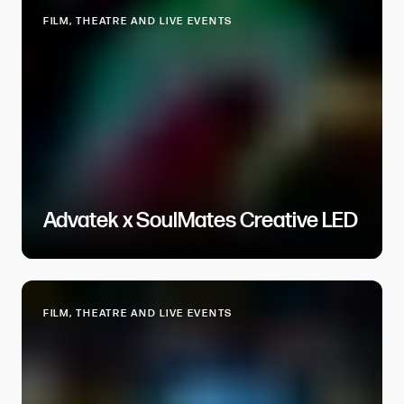
FILM, THEATRE AND LIVE EVENTS​​​​‌ ‍ ​‍​‍‌‍ ‌ ​‍‌‍‍‌‌‍‌ ‌‍‍‌‌‍ ‍​‍​‍​ ‍‍​‍​‍‌ ​ ‌‍​‌‌‍ ‍‌‍‍‌‌ ‌​‌ ‍‌​‍ ‍‌‍‍‌‌‍ ​‍​‍​‍ ​​‍​‍‌‍‍​‌ ​‍‌‍‌‌‌‍‌‍​‍​‍​ ‍‍​‍​‍​‍ ‌ ​ ‌ ‌​‌ ‌‌‌‍‌​‌‍‍‌‌‍ ​‍ ‌‍‍‌‌‍ ‍‌ ‌​‌‍‌‌‌‍ ‍‌ ‌​​‍ ‌‍‌‌‌‍‌​‌‍‍‌‌ ‌​​‍ ‌‍ ‌‌‍ ‌‍‌​‌‍‌‌​ ‌‌ ​​‌ ​‍‌‍‌‌‌ ​ ‌‍‌‌‌‍ ‍‌ ‌​‌‍​‌‌ ‌​‌‍‍‌‌‍ ‌‍ ‍​ ‍ ‌‍‍‌‌‍‌​​ ‌​ ‍​​ ‍​‌‍​‍​ ‌​‌‍‌‍​ ‍‌​ ​ ‌‍‌‍​‍ ‌​ ‌ ‌‍‌‍​ ​​​ ​​​‍ ‌​ ‌​​ ‍​‌‍​ ‌‍​ ​‍ ‌‌‍​‍​ ‌‌​ ​​​ ‌‌​‍ ‌​ ‌​​ ​‍‌‍‌‌​ ​ ​ ​‍​ ​‍​ ‌‍​ ​‍‌‍‌​​ ​​‌‍‌‍​ ‌ ​ ‍ ‌ ‌​‌ ‍‌‌ ​​‌‍‌‌​ ‌‌‍‍‌‌‍ ‍‌‍‌​‌ ‌‌‌ ​ ‌ ‌​‌ ​‍‌ ‍‌​ ‍ ‌ ​​‌‍​‌‌ ‌​‌‍‍​​ ‌‌ ‌​‌‍‍‌‌ ‌​‌‍ ​‌‍‌‌​ ‌‍​‍‌‍​‌‌ ​ ‌‍‌‌‌‌‌‌‌ ​‍‌‍ ​​ ‌​‍‌‌​ ​‍‌​‌‍‌ ​ ‌ ‌​‌ ‌‌‌‍‌​‌‍‍‌‌‍ ​‍‌‍‌‍‍‌‌‍‌​​ ‌​ ‍​​ ‍​‌‍​‍​ ‌​‌‍‌‍​ ‍‌​ ​ ‌‍‌‍​‍ ‌​ ‌ ‌‍‌‍​ ​​​ ​​​‍ ‌​ ‌​​ ‍​‌‍​ ‌‍​ ​‍ ‌‌‍​‍​ ‌‌​ ​​​ ‌‌​‍ ‌​ ‌​​ ​‍‌‍‌‌​ ​ ​ ​‍​ ​‍​ ‌‍​ ​‍‌‍‌​​ ​​‌‍‌‍​ ‌ ​‍‌‍‌ ‌​‌ ‍‌‌ ​​‌‍‌‌​ ‌‌‍‍‌‌‍ ‍‌‍‌​‌ ‌‌‌ ​ ‌ ‌​‌ ​‍‌ ‍‌​‍‌‍‌ ​​‌‍​‌‌ ‌​‌‍‍​​ ‌‌ ‌​‌‍‍‌‌ ‌​‌‍ ​‌‍‌‌​‍‌‍‌ ​​‌‍‌‌‌ ​‍‌ ​ ‌ ​​‌‍‌‌‌‍​ ‌ ‌​‌‍‍‌‌ ‌‍‌‍‌‌​ ‌‌ ​​‌ ‌‌‌‍​‍‌‍ ​‌‍‍‌‌ ​ ‌‍‍​‌‍‌‌‌‍‌​​‍​‍‌ ‌
Advatek x SoulMates Creative LED​​​​‌ ‍ ​‍​‍‌‍ ‌ ​‍‌‍‍‌‌‍‌ ‌‍‍‌‌‍ ‍​‍​‍​ ‍‍​‍​‍‌ ​ ‌‍​‌‌‍ ‍‌‍‍‌‌ ‌​‌ ‍‌​‍ ‍‌‍‍‌‌‍ ​‍​‍​‍ ​​‍​‍‌‍‍​‌ ​‍‌‍‌‌‌‍‌‍​‍​‍​ ‍‍​‍​‍​‍ ‌ ​ ‌ ‌​‌ ‌‌‌‍‌​‌‍‍‌‌‍ ​‍ ‌‍‍‌‌‍ ‍‌ ‌​‌‍‌‌‌‍ ‍‌ ‌​​‍ ‌‍‌‌‌‍‌​‌‍‍‌‌ ‌​​‍ ‌‍ ‌‌‍ ‌‍‌​‌‍‌‌​ ‌‌ ​​‌ ​‍‌‍‌‌‌ ​ ‌‍‌‌‌‍ ‍‌ ‌​‌‍​‌‌ ‌​‌‍‍‌‌‍ ‌‍ ‍​ ‍ ‌‍‍‌‌‍‌​​ ‌​ ​ ​ ​ ​ ‌‌​ ‍​​ ‌​​ ‌​​ ‍‌​ ​​​‍ ‌‌‍‌‍​ ‍‌​ ​​‌‍​‌​‍ ‌​ ‌​​ ‌‌​ ​ ​ ​ ​‍ ‌‌‍​‍‌‍​ ​ ‌​‌‍‌​​‍ ‌​ ‌‌​ ‌‌‌‍‌‌‌‍​‌​ ‍‌​ ‌ ​ ‌‌​ ‌ ‌‍​‌​ ‌‌‌‍​ ​ ‌​​ ‍ ‌ ‌​‌ ‍‌‌ ​​‌‍‌‌​ ‌‌‍​ ‌‍​‌‌ ​ ‌‍‌‌‌‌​ ‌ ‌​‌ ‌‌‌‍‌​‌ ‍‌​ ‍ ‌ ​​‌‍​‌‌ ‌​‌‍‍​​ ‌‌ ‌​‌‍‍‌‌ ‌​‌‍ ​‌‍‌‌​ ‌‍​‍‌‍​‌‌ ​ ‌‍‌‌‌‌‌‌‌ ​‍‌‍ ​​ ‌​‍‌‌​ ​‍‌​‌‍‌ ​ ‌ ‌​‌ ‌‌‌‍‌​‌‍‍‌‌‍ ​‍‌‍‌‍‍‌‌‍‌​​ ‌​ ​ ​ ​ ​ ‌‌​ ‍​​ ‌​​ ‌​​ ‍‌​ ​​​‍ ‌‌‍‌‍​ ‍‌​ ​​‌‍​‌​‍ ‌​ ‌​​ ‌‌​ ​ ​ ​ ​‍ ‌‌‍​‍‌‍​ ​ ‌​‌‍‌​​‍ ‌​ ‌‌​ ‌‌‌‍‌‌‌‍​‌​ ‍‌​ ‌ ​ ‌‌​ ‌ ‌‍​‌​ ‌‌‌‍​ ​ ‌​​‍‌‍‌ ‌​‌ ‍‌‌ ​​‌‍‌‌​ ‌‌‍​ ‌‍​‌‌ ​ ‌‍‌‌‌‌​ ‌ ‌​‌ ‌‌‌‍‌​‌ ‍‌​‍‌‍‌ ​​‌‍​‌‌ ‌​‌‍‍​​ ‌‌ ‌​‌‍‍‌‌ ‌​‌‍ ​‌‍‌‌​‍‌‍‌ ​​‌‍‌‌‌ ​‍‌ ​ ‌ ​​‌‍‌‌‌‍​ ‌ ‌​‌‍‍‌‌ ‌‍‌‍‌‌​ ‌‌ ​​‌ ‌‌‌‍​‍‌‍ ​‌‍‍‌‌ ​ ‌‍‍​‌‍‌‌‌‍‌​​‍​‍‌ ‌
FILM, THEATRE AND LIVE EVENTS​​​​‌ ‍ ​‍​‍‌‍ ‌ ​‍‌‍‍‌‌‍‌ ‌‍‍‌‌‍ ‍​‍​‍​ ‍‍​‍​‍‌ ​ ‌‍​‌‌‍ ‍‌‍‍‌‌ ‌​‌ ‍‌​‍ ‍‌‍‍‌‌‍ ​‍​‍​‍ ​​‍​‍‌‍‍​‌ ​‍‌‍‌‌‌‍‌‍​‍​‍​ ‍‍​‍​‍​‍ ‌ ​ ‌ ‌​‌ ‌‌‌‍‌​‌‍‍‌‌‍ ​‍ ‌‍‍‌‌‍ ‍‌ ‌​‌‍‌‌‌‍ ‍‌ ‌​​‍ ‌‍‌‌‌‍‌​‌‍‍‌‌ ‌​​‍ ‌‍ ‌‌‍ ‌‍‌​‌‍‌‌​ ‌‌ ​​‌ ​‍‌‍‌‌‌ ​ ‌‍‌‌‌‍ ‍‌ ‌​‌‍​‌‌ ‌​‌‍‍‌‌‍ ‌‍ ‍​ ‍ ‌‍‍‌‌‍‌​​ ‌​ ‍​​ ‍​‌‍​‍​ ‌​‌‍‌‍​ ‍‌​ ​ ‌‍‌‍​‍ ‌​ ‌ ‌‍‌‍​ ​​​ ​​​‍ ‌​ ‌​​ ‍​‌‍​ ‌‍​ ​‍ ‌‌‍​‍​ ‌‌​ ​​​ ‌‌​‍ ‌​ ‌​​ ​‍‌‍‌‌​ ​ ​ ​‍​ ​‍​ ‌‍​ ​‍‌‍‌​​ ​​‌‍‌‍​ ‌ ​ ‍ ‌ ‌​‌ ‍‌‌ ​​‌‍‌‌​ ‌‌‍‍‌‌‍ ‍‌‍‌​‌ ‌‌‌ ​ ‌ ‌​‌ ​‍‌ ‍‌​ ‍ ‌ ​​‌‍​‌‌ ‌​‌‍‍​​ ‌‌ ‌​‌‍‍‌‌ ‌​‌‍ ​‌‍‌‌​ ‌‍​‍‌‍​‌‌ ​ ‌‍‌‌‌‌‌‌‌ ​‍‌‍ ​​ ‌​‍‌‌​ ​‍‌​‌‍‌ ​ ‌ ‌​‌ ‌‌‌‍‌​‌‍‍‌‌‍ ​‍‌‍‌‍‍‌‌‍‌​​ ‌​ ‍​​ ‍​‌‍​‍​ ‌​‌‍‌‍​ ‍‌​ ​ ‌‍‌‍​‍ ‌​ ‌ ‌‍‌‍​ ​​​ ​​​‍ ‌​ ‌​​ ‍​‌‍​ ‌‍​ ​‍ ‌‌‍​‍​ ‌‌​ ​​​ ‌‌​‍ ‌​ ‌​​ ​‍‌‍‌‌​ ​ ​ ​‍​ ​‍​ ‌‍​ ​‍‌‍‌​​ ​​‌‍‌‍​ ‌ ​‍‌‍‌ ‌​‌ ‍‌‌ ​​‌‍‌‌​ ‌‌‍‍‌‌‍ ‍‌‍‌​‌ ‌‌‌ ​ ‌ ‌​‌ ​‍‌ ‍‌​‍‌‍‌ ​​‌‍​‌‌ ‌​‌‍‍​​ ‌‌ ‌​‌‍‍‌‌ ‌​‌‍ ​‌‍‌‌​‍‌‍‌ ​​‌‍‌‌‌ ​‍‌ ​ ‌ ​​‌‍‌‌‌‍​ ‌ ‌​‌‍‍‌‌ ‌‍‌‍‌‌​ ‌‌ ​​‌ ‌‌‌‍​‍‌‍ ​‌‍‍‌‌ ​ ‌‍‍​‌‍‌‌‌‍‌​​‍​‍‌ ‌