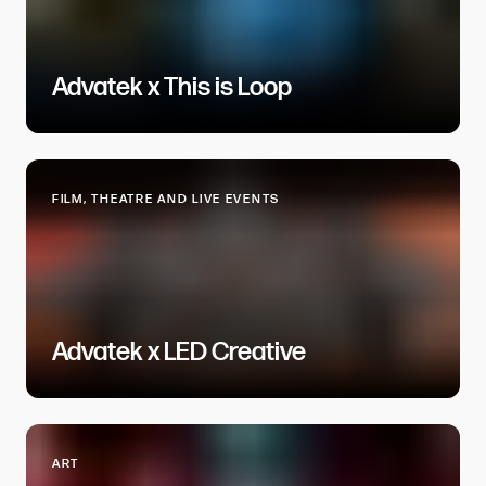
Advatek x This is Loop​​​​‌ ‍ ​‍​‍‌‍ ‌ ​‍‌‍‍‌‌‍‌ ‌‍‍‌‌‍ ‍​‍​‍​ ‍‍​‍​‍‌ ​ ‌‍​‌‌‍ ‍‌‍‍‌‌ ‌​‌ ‍‌​‍ ‍‌‍‍‌‌‍ ​‍​‍​‍ ​​‍​‍‌‍‍​‌ ​‍‌‍‌‌‌‍‌‍​‍​‍​ ‍‍​‍​‍​‍ ‌ ​ ‌ ‌​‌ ‌‌‌‍‌​‌‍‍‌‌‍ ​‍ ‌‍‍‌‌‍ ‍‌ ‌​‌‍‌‌‌‍ ‍‌ ‌​​‍ ‌‍‌‌‌‍‌​‌‍‍‌‌ ‌​​‍ ‌‍ ‌‌‍ ‌‍‌​‌‍‌‌​ ‌‌ ​​‌ ​‍‌‍‌‌‌ ​ ‌‍‌‌‌‍ ‍‌ ‌​‌‍​‌‌ ‌​‌‍‍‌‌‍ ‌‍ ‍​ ‍ ‌‍‍‌‌‍‌​​ ‌​ ​‍​ ‌ ​ ​‍‌‍​‌‌‍​‍​ ​​‌‍​‌‌‍‌‍​‍ ‌‌‍‌‍​ ‍‌‌‍​‌​ ‌​​‍ ‌​ ‌​​ ​​‌‍​‍‌‍‌​​‍ ‌‌‍​‍​ ‍‌‌‍‌‍​ ‌‍​‍ ‌‌‍‌‍‌‍​‍​ ‌‌‌‍‌‍‌‍​ ‌‍‌‍‌‍​ ​ ‍‌‌‍​ ‌‍​ ​ ​‍​ ‍‌​ ‍ ‌ ‌​‌ ‍‌‌ ​​‌‍‌‌​ ‌‌‍​ ‌‍​‌‌ ​ ‌‍‌‌‌‌​ ‌ ‌​‌ ‌‌‌‍‌​‌ ‍‌​ ‍ ‌ ​​‌‍​‌‌ ‌​‌‍‍​​ ‌‌ ‌​‌‍‍‌‌ ‌​‌‍ ​‌‍‌‌​ ‌‍​‍‌‍​‌‌ ​ ‌‍‌‌‌‌‌‌‌ ​‍‌‍ ​​ ‌​‍‌‌​ ​‍‌​‌‍‌ ​ ‌ ‌​‌ ‌‌‌‍‌​‌‍‍‌‌‍ ​‍‌‍‌‍‍‌‌‍‌​​ ‌​ ​‍​ ‌ ​ ​‍‌‍​‌‌‍​‍​ ​​‌‍​‌‌‍‌‍​‍ ‌‌‍‌‍​ ‍‌‌‍​‌​ ‌​​‍ ‌​ ‌​​ ​​‌‍​‍‌‍‌​​‍ ‌‌‍​‍​ ‍‌‌‍‌‍​ ‌‍​‍ ‌‌‍‌‍‌‍​‍​ ‌‌‌‍‌‍‌‍​ ‌‍‌‍‌‍​ ​ ‍‌‌‍​ ‌‍​ ​ ​‍​ ‍‌​‍‌‍‌ ‌​‌ ‍‌‌ ​​‌‍‌‌​ ‌‌‍​ ‌‍​‌‌ ​ ‌‍‌‌‌‌​ ‌ ‌​‌ ‌‌‌‍‌​‌ ‍‌​‍‌‍‌ ​​‌‍​‌‌ ‌​‌‍‍​​ ‌‌ ‌​‌‍‍‌‌ ‌​‌‍ ​‌‍‌‌​‍‌‍‌ ​​‌‍‌‌‌ ​‍‌ ​ ‌ ​​‌‍‌‌‌‍​ ‌ ‌​‌‍‍‌‌ ‌‍‌‍‌‌​ ‌‌ ​​‌ ‌‌‌‍​‍‌‍ ​‌‍‍‌‌ ​ ‌‍‍​‌‍‌‌‌‍‌​​‍​‍‌ ‌
FILM, THEATRE AND LIVE EVENTS​​​​‌ ‍ ​‍​‍‌‍ ‌ ​‍‌‍‍‌‌‍‌ ‌‍‍‌‌‍ ‍​‍​‍​ ‍‍​‍​‍‌ ​ ‌‍​‌‌‍ ‍‌‍‍‌‌ ‌​‌ ‍‌​‍ ‍‌‍‍‌‌‍ ​‍​‍​‍ ​​‍​‍‌‍‍​‌ ​‍‌‍‌‌‌‍‌‍​‍​‍​ ‍‍​‍​‍​‍ ‌ ​ ‌ ‌​‌ ‌‌‌‍‌​‌‍‍‌‌‍ ​‍ ‌‍‍‌‌‍ ‍‌ ‌​‌‍‌‌‌‍ ‍‌ ‌​​‍ ‌‍‌‌‌‍‌​‌‍‍‌‌ ‌​​‍ ‌‍ ‌‌‍ ‌‍‌​‌‍‌‌​ ‌‌ ​​‌ ​‍‌‍‌‌‌ ​ ‌‍‌‌‌‍ ‍‌ ‌​‌‍​‌‌ ‌​‌‍‍‌‌‍ ‌‍ ‍​ ‍ ‌‍‍‌‌‍‌​​ ‌​ ‍​​ ‍​‌‍​‍​ ‌​‌‍‌‍​ ‍‌​ ​ ‌‍‌‍​‍ ‌​ ‌ ‌‍‌‍​ ​​​ ​​​‍ ‌​ ‌​​ ‍​‌‍​ ‌‍​ ​‍ ‌‌‍​‍​ ‌‌​ ​​​ ‌‌​‍ ‌​ ‌​​ ​‍‌‍‌‌​ ​ ​ ​‍​ ​‍​ ‌‍​ ​‍‌‍‌​​ ​​‌‍‌‍​ ‌ ​ ‍ ‌ ‌​‌ ‍‌‌ ​​‌‍‌‌​ ‌‌‍‍‌‌‍ ‍‌‍‌​‌ ‌‌‌ ​ ‌ ‌​‌ ​‍‌ ‍‌​ ‍ ‌ ​​‌‍​‌‌ ‌​‌‍‍​​ ‌‌ ‌​‌‍‍‌‌ ‌​‌‍ ​‌‍‌‌​ ‌‍​‍‌‍​‌‌ ​ ‌‍‌‌‌‌‌‌‌ ​‍‌‍ ​​ ‌​‍‌‌​ ​‍‌​‌‍‌ ​ ‌ ‌​‌ ‌‌‌‍‌​‌‍‍‌‌‍ ​‍‌‍‌‍‍‌‌‍‌​​ ‌​ ‍​​ ‍​‌‍​‍​ ‌​‌‍‌‍​ ‍‌​ ​ ‌‍‌‍​‍ ‌​ ‌ ‌‍‌‍​ ​​​ ​​​‍ ‌​ ‌​​ ‍​‌‍​ ‌‍​ ​‍ ‌‌‍​‍​ ‌‌​ ​​​ ‌‌​‍ ‌​ ‌​​ ​‍‌‍‌‌​ ​ ​ ​‍​ ​‍​ ‌‍​ ​‍‌‍‌​​ ​​‌‍‌‍​ ‌ ​‍‌‍‌ ‌​‌ ‍‌‌ ​​‌‍‌‌​ ‌‌‍‍‌‌‍ ‍‌‍‌​‌ ‌‌‌ ​ ‌ ‌​‌ ​‍‌ ‍‌​‍‌‍‌ ​​‌‍​‌‌ ‌​‌‍‍​​ ‌‌ ‌​‌‍‍‌‌ ‌​‌‍ ​‌‍‌‌​‍‌‍‌ ​​‌‍‌‌‌ ​‍‌ ​ ‌ ​​‌‍‌‌‌‍​ ‌ ‌​‌‍‍‌‌ ‌‍‌‍‌‌​ ‌‌ ​​‌ ‌‌‌‍​‍‌‍ ​‌‍‍‌‌ ​ ‌‍‍​‌‍‌‌‌‍‌​​‍​‍‌ ‌
Advatek x LED Creative​​​​‌ ‍ ​‍​‍‌‍ ‌ ​‍‌‍‍‌‌‍‌ ‌‍‍‌‌‍ ‍​‍​‍​ ‍‍​‍​‍‌ ​ ‌‍​‌‌‍ ‍‌‍‍‌‌ ‌​‌ ‍‌​‍ ‍‌‍‍‌‌‍ ​‍​‍​‍ ​​‍​‍‌‍‍​‌ ​‍‌‍‌‌‌‍‌‍​‍​‍​ ‍‍​‍​‍​‍ ‌ ​ ‌ ‌​‌ ‌‌‌‍‌​‌‍‍‌‌‍ ​‍ ‌‍‍‌‌‍ ‍‌ ‌​‌‍‌‌‌‍ ‍‌ ‌​​‍ ‌‍‌‌‌‍‌​‌‍‍‌‌ ‌​​‍ ‌‍ ‌‌‍ ‌‍‌​‌‍‌‌​ ‌‌ ​​‌ ​‍‌‍‌‌‌ ​ ‌‍‌‌‌‍ ‍‌ ‌​‌‍​‌‌ ‌​‌‍‍‌‌‍ ‌‍ ‍​ ‍ ‌‍‍‌‌‍‌​​ ‌​ ‌ ​ ​‍​ ​ ‌‍​‍‌‍​ ​ ‌ ​ ‌‍‌‍‌‍​‍ ‌‌‍‌​​ ‍‌​ ‌​​ ‍‌​‍ ‌​ ‌​​ ‍‌​ ‍‌​ ‌ ​‍ ‌‌‍​‍‌‍‌‌‌‍‌​​ ‍‌​‍ ‌‌‍​‍‌‍‌‍‌‍‌​​ ‌‌​ ​‍​ ​‍​ ‌ ‌‍​‌‌‍​ ​ ‍​​ ‍​​ ​‍​ ‍ ‌ ‌​‌ ‍‌‌ ​​‌‍‌‌​ ‌‌‍​ ‌‍​‌‌ ​ ‌‍‌‌‌‌​ ‌ ‌​‌ ‌‌‌‍‌​‌ ‍‌​ ‍ ‌ ​​‌‍​‌‌ ‌​‌‍‍​​ ‌‌ ‌​‌‍‍‌‌ ‌​‌‍ ​‌‍‌‌​ ‌‍​‍‌‍​‌‌ ​ ‌‍‌‌‌‌‌‌‌ ​‍‌‍ ​​ ‌​‍‌‌​ ​‍‌​‌‍‌ ​ ‌ ‌​‌ ‌‌‌‍‌​‌‍‍‌‌‍ ​‍‌‍‌‍‍‌‌‍‌​​ ‌​ ‌ ​ ​‍​ ​ ‌‍​‍‌‍​ ​ ‌ ​ ‌‍‌‍‌‍​‍ ‌‌‍‌​​ ‍‌​ ‌​​ ‍‌​‍ ‌​ ‌​​ ‍‌​ ‍‌​ ‌ ​‍ ‌‌‍​‍‌‍‌‌‌‍‌​​ ‍‌​‍ ‌‌‍​‍‌‍‌‍‌‍‌​​ ‌‌​ ​‍​ ​‍​ ‌ ‌‍​‌‌‍​ ​ ‍​​ ‍​​ ​‍​‍‌‍‌ ‌​‌ ‍‌‌ ​​‌‍‌‌​ ‌‌‍​ ‌‍​‌‌ ​ ‌‍‌‌‌‌​ ‌ ‌​‌ ‌‌‌‍‌​‌ ‍‌​‍‌‍‌ ​​‌‍​‌‌ ‌​‌‍‍​​ ‌‌ ‌​‌‍‍‌‌ ‌​‌‍ ​‌‍‌‌​‍‌‍‌ ​​‌‍‌‌‌ ​‍‌ ​ ‌ ​​‌‍‌‌‌‍​ ‌ ‌​‌‍‍‌‌ ‌‍‌‍‌‌​ ‌‌ ​​‌ ‌‌‌‍​‍‌‍ ​‌‍‍‌‌ ​ ‌‍‍​‌‍‌‌‌‍‌​​‍​‍‌ ‌
ART​​​​‌ ‍ ​‍​‍‌‍ ‌ ​‍‌‍‍‌‌‍‌ ‌‍‍‌‌‍ ‍​‍​‍​ ‍‍​‍​‍‌ ​ ‌‍​‌‌‍ ‍‌‍‍‌‌ ‌​‌ ‍‌​‍ ‍‌‍‍‌‌‍ ​‍​‍​‍ ​​‍​‍‌‍‍​‌ ​‍‌‍‌‌‌‍‌‍​‍​‍​ ‍‍​‍​‍​‍ ‌ ​ ‌ ‌​‌ ‌‌‌‍‌​‌‍‍‌‌‍ ​‍ ‌‍‍‌‌‍ ‍‌ ‌​‌‍‌‌‌‍ ‍‌ ‌​​‍ ‌‍‌‌‌‍‌​‌‍‍‌‌ ‌​​‍ ‌‍ ‌‌‍ ‌‍‌​‌‍‌‌​ ‌‌ ​​‌ ​‍‌‍‌‌‌ ​ ‌‍‌‌‌‍ ‍‌ ‌​‌‍​‌‌ ‌​‌‍‍‌‌‍ ‌‍ ‍​ ‍ ‌‍‍‌‌‍‌​​ ‌​ ‌‍​ ‌ ​ ‍‌​ ​​​ ‌‌​ ​ ​ ‌​‌‍‌​​‍ ‌‌‍​‍​ ‌‍​ ‌‍‌‍‌​​‍ ‌​ ‌​​ ‍‌​ ​​​ ‌‌​‍ ‌​ ‍​​ ‌ ​ ​​​ ‌‍​‍ ‌‌‍‌‍​ ‍​​ ‌‍‌‍‌‌‌‍‌‌​ ​‌​ ‍‌​ ​ ​ ‌‌‌‍‌​​ ‌​​ ‌ ​ ‍ ‌ ‌​‌ ‍‌‌ ​​‌‍‌‌​ ‌‌‍‍‌‌‍ ‍‌‍‌​‌ ‌‌‌ ​ ‌ ‌​‌ ​‍‌ ‍‌​ ‍ ‌ ​​‌‍​‌‌ ‌​‌‍‍​​ ‌‌ ‌​‌‍‍‌‌ ‌​‌‍ ​‌‍‌‌​ ‌‍​‍‌‍​‌‌ ​ ‌‍‌‌‌‌‌‌‌ ​‍‌‍ ​​ ‌​‍‌‌​ ​‍‌​‌‍‌ ​ ‌ ‌​‌ ‌‌‌‍‌​‌‍‍‌‌‍ ​‍‌‍‌‍‍‌‌‍‌​​ ‌​ ‌‍​ ‌ ​ ‍‌​ ​​​ ‌‌​ ​ ​ ‌​‌‍‌​​‍ ‌‌‍​‍​ ‌‍​ ‌‍‌‍‌​​‍ ‌​ ‌​​ ‍‌​ ​​​ ‌‌​‍ ‌​ ‍​​ ‌ ​ ​​​ ‌‍​‍ ‌‌‍‌‍​ ‍​​ ‌‍‌‍‌‌‌‍‌‌​ ​‌​ ‍‌​ ​ ​ ‌‌‌‍‌​​ ‌​​ ‌ ​‍‌‍‌ ‌​‌ ‍‌‌ ​​‌‍‌‌​ ‌‌‍‍‌‌‍ ‍‌‍‌​‌ ‌‌‌ ​ ‌ ‌​‌ ​‍‌ ‍‌​‍‌‍‌ ​​‌‍​‌‌ ‌​‌‍‍​​ ‌‌ ‌​‌‍‍‌‌ ‌​‌‍ ​‌‍‌‌​‍‌‍‌ ​​‌‍‌‌‌ ​‍‌ ​ ‌ ​​‌‍‌‌‌‍​ ‌ ‌​‌‍‍‌‌ ‌‍‌‍‌‌​ ‌‌ ​​‌ ‌‌‌‍​‍‌‍ ​‌‍‍‌‌ ​ ‌‍‍​‌‍‌‌‌‍‌​​‍​‍‌ ‌