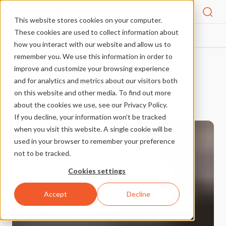
Menu
This website stores cookies on your computer.
These cookies are used to collect information about
SHOWCASE
HOME
how you interact with our website and allow us to
remember you. We use this information in order to
Get
inspired
improve and customize your browsing experience
and for analytics and metrics about our visitors both
on this website and other media. To find out more
about the cookies we use, see our Privacy Policy.
If you decline, your information won’t be tracked
when you visit this website. A single cookie will be
ARCHITECTURE​​​​‌ ‍ ​‍​‍‌‍ ‌ ​‍‌‍‍‌‌‍‌ ‌‍‍‌‌‍ ‍​‍​‍​ ‍‍​‍​‍‌ ​ ‌‍​‌‌‍ ‍‌‍‍‌‌ ‌​‌ ‍‌​‍ ‍‌‍‍‌‌‍ ​‍​‍​‍ ​​‍​‍‌‍‍​‌ ​‍‌‍‌‌‌‍‌‍​‍​‍​ ‍‍​‍​‍​‍ ‌ ​ ‌ ‌​‌ ‌‌‌‍‌​‌‍‍‌‌‍ ​‍ ‌‍‍‌‌‍ ‍‌ ‌​‌‍‌‌‌‍ ‍‌ ‌​​‍ ‌‍‌‌‌‍‌​‌‍‍‌‌ ‌​​‍ ‌‍ ‌‌‍ ‌‍‌​‌‍‌‌​ ‌‌ ​​‌ ​‍‌‍‌‌‌ ​ ‌‍‌‌‌‍ ‍‌ ‌​‌‍​‌‌ ‌​‌‍‍‌‌‍ ‌‍ ‍​ ‍ ‌‍‍‌‌‍‌​​ ‌​ ‌‌‌‍‌‌‌‍‌‌‌‍‌‌‌‍‌‌‌‍‌‍‌‍​‍​ ‌​​‍ ‌‌‍​‍​ ‌‌‌‍​‌‌‍‌‍​‍ ‌​ ‌​​ ‌​​ ​ ​ ‌‌​‍ ‌​ ‍​‌‍​‍​ ​‌​ ​​​‍ ‌‌‍​‌​ ​‍​ ‍‌‌‍​‍‌‍‌‍‌‍‌‌​ ​ ​ ‌‌​ ‌‌‌‍​ ​ ​ ​ ‌ ​ ‍ ‌ ‌​‌ ‍‌‌ ​​‌‍‌‌​ ‌‌‍‍‌‌‍ ‍‌‍‌​‌ ‌‌‌ ​ ‌ ‌​‌ ​‍‌ ‍‌​ ‍ ‌ ​​‌‍​‌‌ ‌​‌‍‍​​ ‌‌ ‌​‌‍‍‌‌ ‌​‌‍ ​‌‍‌‌​ ‌‍​‍‌‍​‌‌ ​ ‌‍‌‌‌‌‌‌‌ ​‍‌‍ ​​ ‌​‍‌‌​ ​‍‌​‌‍‌ ​ ‌ ‌​‌ ‌‌‌‍‌​‌‍‍‌‌‍ ​‍‌‍‌‍‍‌‌‍‌​​ ‌​ ‌‌‌‍‌‌‌‍‌‌‌‍‌‌‌‍‌‌‌‍‌‍‌‍​‍​ ‌​​‍ ‌‌‍​‍​ ‌‌‌‍​‌‌‍‌‍​‍ ‌​ ‌​​ ‌​​ ​ ​ ‌‌​‍ ‌​ ‍​‌‍​‍​ ​‌​ ​​​‍ ‌‌‍​‌​ ​‍​ ‍‌‌‍​‍‌‍‌‍‌‍‌‌​ ​ ​ ‌‌​ ‌‌‌‍​ ​ ​ ​ ‌ ​‍‌‍‌ ‌​‌ ‍‌‌ ​​‌‍‌‌​ ‌‌‍‍‌‌‍ ‍‌‍‌​‌ ‌‌‌ ​ ‌ ‌​‌ ​‍‌ ‍‌​‍‌‍‌ ​​‌‍​‌‌ ‌​‌‍‍​​ ‌‌ ‌​‌‍‍‌‌ ‌​‌‍ ​‌‍‌‌​‍‌‍‌ ​​‌‍‌‌‌ ​‍‌ ​ ‌ ​​‌‍‌‌‌‍​ ‌ ‌​‌‍‍‌‌ ‌‍‌‍‌‌​ ‌‌ ​​‌ ‌‌‌‍​‍‌‍ ​‌‍‍‌‌ ​ ‌‍‍​‌‍‌‌‌‍‌​​‍​‍‌ ‌
used in your browser to remember your preference
not to be tracked.
Cookies settings
Accept
Decline