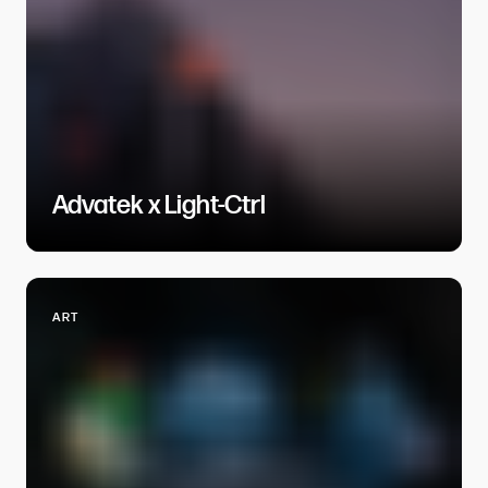
Advatek x Light-Ctrl​​​​‌ ‍ ​‍​‍‌‍ ‌ ​‍‌‍‍‌‌‍‌ ‌‍‍‌‌‍ ‍​‍​‍​ ‍‍​‍​‍‌ ​ ‌‍​‌‌‍ ‍‌‍‍‌‌ ‌​‌ ‍‌​‍ ‍‌‍‍‌‌‍ ​‍​‍​‍ ​​‍​‍‌‍‍​‌ ​‍‌‍‌‌‌‍‌‍​‍​‍​ ‍‍​‍​‍​‍ ‌ ​ ‌ ‌​‌ ‌‌‌‍‌​‌‍‍‌‌‍ ​‍ ‌‍‍‌‌‍ ‍‌ ‌​‌‍‌‌‌‍ ‍‌ ‌​​‍ ‌‍‌‌‌‍‌​‌‍‍‌‌ ‌​​‍ ‌‍ ‌‌‍ ‌‍‌​‌‍‌‌​ ‌‌ ​​‌ ​‍‌‍‌‌‌ ​ ‌‍‌‌‌‍ ‍‌ ‌​‌‍​‌‌ ‌​‌‍‍‌‌‍ ‌‍ ‍​ ‍ ‌‍‍‌‌‍‌​​ ‌​ ​‌​ ​ ‌‍​ ‌‍‌‍‌‍‌‌​ ‌‌​ ‍‌​ ​​​‍ ‌​ ​​‌‍‌‌​ ​ ‌‍​‌​‍ ‌​ ‌​​ ‍​‌‍​‌​ ‍​​‍ ‌​ ‍‌​ ‌‌‌‍​ ‌‍​‌​‍ ‌‌‍​ ​ ​ ‌‍‌​‌‍​‍‌‍‌‌​ ​ ‌‍​ ‌‍‌‍​ ‍‌​ ​‍​ ​​‌‍​‌​ ‍ ‌ ‌​‌ ‍‌‌ ​​‌‍‌‌​ ‌‌‍​ ‌‍​‌‌ ​ ‌‍‌‌‌‌​ ‌ ‌​‌ ‌‌‌‍‌​‌ ‍‌​ ‍ ‌ ​​‌‍​‌‌ ‌​‌‍‍​​ ‌‌ ‌​‌‍‍‌‌ ‌​‌‍ ​‌‍‌‌​ ‌‍​‍‌‍​‌‌ ​ ‌‍‌‌‌‌‌‌‌ ​‍‌‍ ​​ ‌​‍‌‌​ ​‍‌​‌‍‌ ​ ‌ ‌​‌ ‌‌‌‍‌​‌‍‍‌‌‍ ​‍‌‍‌‍‍‌‌‍‌​​ ‌​ ​‌​ ​ ‌‍​ ‌‍‌‍‌‍‌‌​ ‌‌​ ‍‌​ ​​​‍ ‌​ ​​‌‍‌‌​ ​ ‌‍​‌​‍ ‌​ ‌​​ ‍​‌‍​‌​ ‍​​‍ ‌​ ‍‌​ ‌‌‌‍​ ‌‍​‌​‍ ‌‌‍​ ​ ​ ‌‍‌​‌‍​‍‌‍‌‌​ ​ ‌‍​ ‌‍‌‍​ ‍‌​ ​‍​ ​​‌‍​‌​‍‌‍‌ ‌​‌ ‍‌‌ ​​‌‍‌‌​ ‌‌‍​ ‌‍​‌‌ ​ ‌‍‌‌‌‌​ ‌ ‌​‌ ‌‌‌‍‌​‌ ‍‌​‍‌‍‌ ​​‌‍​‌‌ ‌​‌‍‍​​ ‌‌ ‌​‌‍‍‌‌ ‌​‌‍ ​‌‍‌‌​‍‌‍‌ ​​‌‍‌‌‌ ​‍‌ ​ ‌ ​​‌‍‌‌‌‍​ ‌ ‌​‌‍‍‌‌ ‌‍‌‍‌‌​ ‌‌ ​​‌ ‌‌‌‍​‍‌‍ ​‌‍‍‌‌ ​ ‌‍‍​‌‍‌‌‌‍‌​​‍​‍‌ ‌
ART​​​​‌ ‍ ​‍​‍‌‍ ‌ ​‍‌‍‍‌‌‍‌ ‌‍‍‌‌‍ ‍​‍​‍​ ‍‍​‍​‍‌ ​ ‌‍​‌‌‍ ‍‌‍‍‌‌ ‌​‌ ‍‌​‍ ‍‌‍‍‌‌‍ ​‍​‍​‍ ​​‍​‍‌‍‍​‌ ​‍‌‍‌‌‌‍‌‍​‍​‍​ ‍‍​‍​‍​‍ ‌ ​ ‌ ‌​‌ ‌‌‌‍‌​‌‍‍‌‌‍ ​‍ ‌‍‍‌‌‍ ‍‌ ‌​‌‍‌‌‌‍ ‍‌ ‌​​‍ ‌‍‌‌‌‍‌​‌‍‍‌‌ ‌​​‍ ‌‍ ‌‌‍ ‌‍‌​‌‍‌‌​ ‌‌ ​​‌ ​‍‌‍‌‌‌ ​ ‌‍‌‌‌‍ ‍‌ ‌​‌‍​‌‌ ‌​‌‍‍‌‌‍ ‌‍ ‍​ ‍ ‌‍‍‌‌‍‌​​ ‌​ ‌‍​ ‌ ​ ‍‌​ ​​​ ‌‌​ ​ ​ ‌​‌‍‌​​‍ ‌‌‍​‍​ ‌‍​ ‌‍‌‍‌​​‍ ‌​ ‌​​ ‍‌​ ​​​ ‌‌​‍ ‌​ ‍​​ ‌ ​ ​​​ ‌‍​‍ ‌‌‍‌‍​ ‍​​ ‌‍‌‍‌‌‌‍‌‌​ ​‌​ ‍‌​ ​ ​ ‌‌‌‍‌​​ ‌​​ ‌ ​ ‍ ‌ ‌​‌ ‍‌‌ ​​‌‍‌‌​ ‌‌‍‍‌‌‍ ‍‌‍‌​‌ ‌‌‌ ​ ‌ ‌​‌ ​‍‌ ‍‌​ ‍ ‌ ​​‌‍​‌‌ ‌​‌‍‍​​ ‌‌ ‌​‌‍‍‌‌ ‌​‌‍ ​‌‍‌‌​ ‌‍​‍‌‍​‌‌ ​ ‌‍‌‌‌‌‌‌‌ ​‍‌‍ ​​ ‌​‍‌‌​ ​‍‌​‌‍‌ ​ ‌ ‌​‌ ‌‌‌‍‌​‌‍‍‌‌‍ ​‍‌‍‌‍‍‌‌‍‌​​ ‌​ ‌‍​ ‌ ​ ‍‌​ ​​​ ‌‌​ ​ ​ ‌​‌‍‌​​‍ ‌‌‍​‍​ ‌‍​ ‌‍‌‍‌​​‍ ‌​ ‌​​ ‍‌​ ​​​ ‌‌​‍ ‌​ ‍​​ ‌ ​ ​​​ ‌‍​‍ ‌‌‍‌‍​ ‍​​ ‌‍‌‍‌‌‌‍‌‌​ ​‌​ ‍‌​ ​ ​ ‌‌‌‍‌​​ ‌​​ ‌ ​‍‌‍‌ ‌​‌ ‍‌‌ ​​‌‍‌‌​ ‌‌‍‍‌‌‍ ‍‌‍‌​‌ ‌‌‌ ​ ‌ ‌​‌ ​‍‌ ‍‌​‍‌‍‌ ​​‌‍​‌‌ ‌​‌‍‍​​ ‌‌ ‌​‌‍‍‌‌ ‌​‌‍ ​‌‍‌‌​‍‌‍‌ ​​‌‍‌‌‌ ​‍‌ ​ ‌ ​​‌‍‌‌‌‍​ ‌ ‌​‌‍‍‌‌ ‌‍‌‍‌‌​ ‌‌ ​​‌ ‌‌‌‍​‍‌‍ ​‌‍‍‌‌ ​ ‌‍‍​‌‍‌‌‌‍‌​​‍​‍‌ ‌