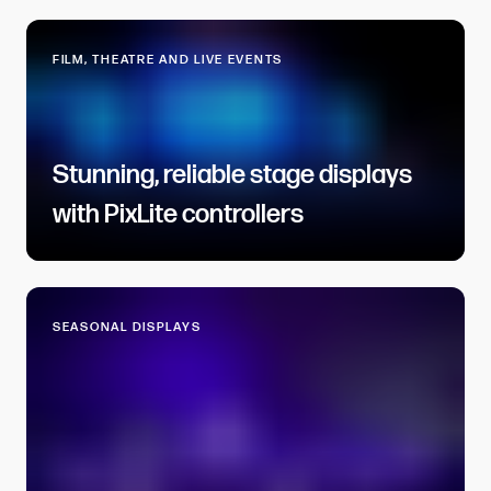
FILM, THEATRE AND LIVE EVENTS​​​​‌ ‍ ​‍​‍‌‍ ‌ ​‍‌‍‍‌‌‍‌ ‌‍‍‌‌‍ ‍​‍​‍​ ‍‍​‍​‍‌ ​ ‌‍​‌‌‍ ‍‌‍‍‌‌ ‌​‌ ‍‌​‍ ‍‌‍‍‌‌‍ ​‍​‍​‍ ​​‍​‍‌‍‍​‌ ​‍‌‍‌‌‌‍‌‍​‍​‍​ ‍‍​‍​‍​‍ ‌ ​ ‌ ‌​‌ ‌‌‌‍‌​‌‍‍‌‌‍ ​‍ ‌‍‍‌‌‍ ‍‌ ‌​‌‍‌‌‌‍ ‍‌ ‌​​‍ ‌‍‌‌‌‍‌​‌‍‍‌‌ ‌​​‍ ‌‍ ‌‌‍ ‌‍‌​‌‍‌‌​ ‌‌ ​​‌ ​‍‌‍‌‌‌ ​ ‌‍‌‌‌‍ ‍‌ ‌​‌‍​‌‌ ‌​‌‍‍‌‌‍ ‌‍ ‍​ ‍ ‌‍‍‌‌‍‌​​ ‌​ ‍​​ ‍​‌‍​‍​ ‌​‌‍‌‍​ ‍‌​ ​ ‌‍‌‍​‍ ‌​ ‌ ‌‍‌‍​ ​​​ ​​​‍ ‌​ ‌​​ ‍​‌‍​ ‌‍​ ​‍ ‌‌‍​‍​ ‌‌​ ​​​ ‌‌​‍ ‌​ ‌​​ ​‍‌‍‌‌​ ​ ​ ​‍​ ​‍​ ‌‍​ ​‍‌‍‌​​ ​​‌‍‌‍​ ‌ ​ ‍ ‌ ‌​‌ ‍‌‌ ​​‌‍‌‌​ ‌‌‍‍‌‌‍ ‍‌‍‌​‌ ‌‌‌ ​ ‌ ‌​‌ ​‍‌ ‍‌​ ‍ ‌ ​​‌‍​‌‌ ‌​‌‍‍​​ ‌‌ ‌​‌‍‍‌‌ ‌​‌‍ ​‌‍‌‌​ ‌‍​‍‌‍​‌‌ ​ ‌‍‌‌‌‌‌‌‌ ​‍‌‍ ​​ ‌​‍‌‌​ ​‍‌​‌‍‌ ​ ‌ ‌​‌ ‌‌‌‍‌​‌‍‍‌‌‍ ​‍‌‍‌‍‍‌‌‍‌​​ ‌​ ‍​​ ‍​‌‍​‍​ ‌​‌‍‌‍​ ‍‌​ ​ ‌‍‌‍​‍ ‌​ ‌ ‌‍‌‍​ ​​​ ​​​‍ ‌​ ‌​​ ‍​‌‍​ ‌‍​ ​‍ ‌‌‍​‍​ ‌‌​ ​​​ ‌‌​‍ ‌​ ‌​​ ​‍‌‍‌‌​ ​ ​ ​‍​ ​‍​ ‌‍​ ​‍‌‍‌​​ ​​‌‍‌‍​ ‌ ​‍‌‍‌ ‌​‌ ‍‌‌ ​​‌‍‌‌​ ‌‌‍‍‌‌‍ ‍‌‍‌​‌ ‌‌‌ ​ ‌ ‌​‌ ​‍‌ ‍‌​‍‌‍‌ ​​‌‍​‌‌ ‌​‌‍‍​​ ‌‌ ‌​‌‍‍‌‌ ‌​‌‍ ​‌‍‌‌​‍‌‍‌ ​​‌‍‌‌‌ ​‍‌ ​ ‌ ​​‌‍‌‌‌‍​ ‌ ‌​‌‍‍‌‌ ‌‍‌‍‌‌​ ‌‌ ​​‌ ‌‌‌‍​‍‌‍ ​‌‍‍‌‌ ​ ‌‍‍​‌‍‌‌‌‍‌​​‍​‍‌ ‌
Stunning, reliable stage displays
with PixLite controllers​​​​‌ ‍ ​‍​‍‌‍ ‌ ​‍‌‍‍‌‌‍‌ ‌‍‍‌‌‍ ‍​‍​‍​ ‍‍​‍​‍‌ ​ ‌‍​‌‌‍ ‍‌‍‍‌‌ ‌​‌ ‍‌​‍ ‍‌‍‍‌‌‍ ​‍​‍​‍ ​​‍​‍‌‍‍​‌ ​‍‌‍‌‌‌‍‌‍​‍​‍​ ‍‍​‍​‍​‍ ‌ ​ ‌ ‌​‌ ‌‌‌‍‌​‌‍‍‌‌‍ ​‍ ‌‍‍‌‌‍ ‍‌ ‌​‌‍‌‌‌‍ ‍‌ ‌​​‍ ‌‍‌‌‌‍‌​‌‍‍‌‌ ‌​​‍ ‌‍ ‌‌‍ ‌‍‌​‌‍‌‌​ ‌‌ ​​‌ ​‍‌‍‌‌‌ ​ ‌‍‌‌‌‍ ‍‌ ‌​‌‍​‌‌ ‌​‌‍‍‌‌‍ ‌‍ ‍​ ‍ ‌‍‍‌‌‍‌​​ ‌​ ‌‌​ ‍‌‌‍​‍‌‍​‌​ ‌‍‌‍​‍‌‍‌‌​ ​‌​‍ ‌‌‍‌‍‌‍‌‌​ ​ ​ ‌‍​‍ ‌​ ‌​‌‍‌‍​ ‌ ‌‍​‌​‍ ‌‌‍​‌​ ‌​‌‍​ ‌‍​ ​‍ ‌​ ​​‌‍‌​​ ‌ ​ ‍​​ ‌‌​ ​‌‌‍​‌‌‍‌‍​ ‍‌​ ​​‌‍​‍‌‍​ ​ ‍ ‌ ‌​‌ ‍‌‌ ​​‌‍‌‌​ ‌‌‍​ ‌‍​‌‌ ​ ‌‍‌‌‌‌​ ‌ ‌​‌ ‌‌‌‍‌​‌ ‍‌​ ‍ ‌ ​​‌‍​‌‌ ‌​‌‍‍​​ ‌‌ ‌​‌‍‍‌‌ ‌​‌‍ ​‌‍‌‌​ ‌‍​‍‌‍​‌‌ ​ ‌‍‌‌‌‌‌‌‌ ​‍‌‍ ​​ ‌​‍‌‌​ ​‍‌​‌‍‌ ​ ‌ ‌​‌ ‌‌‌‍‌​‌‍‍‌‌‍ ​‍‌‍‌‍‍‌‌‍‌​​ ‌​ ‌‌​ ‍‌‌‍​‍‌‍​‌​ ‌‍‌‍​‍‌‍‌‌​ ​‌​‍ ‌‌‍‌‍‌‍‌‌​ ​ ​ ‌‍​‍ ‌​ ‌​‌‍‌‍​ ‌ ‌‍​‌​‍ ‌‌‍​‌​ ‌​‌‍​ ‌‍​ ​‍ ‌​ ​​‌‍‌​​ ‌ ​ ‍​​ ‌‌​ ​‌‌‍​‌‌‍‌‍​ ‍‌​ ​​‌‍​‍‌‍​ ​‍‌‍‌ ‌​‌ ‍‌‌ ​​‌‍‌‌​ ‌‌‍​ ‌‍​‌‌ ​ ‌‍‌‌‌‌​ ‌ ‌​‌ ‌‌‌‍‌​‌ ‍‌​‍‌‍‌ ​​‌‍​‌‌ ‌​‌‍‍​​ ‌‌ ‌​‌‍‍‌‌ ‌​‌‍ ​‌‍‌‌​‍‌‍‌ ​​‌‍‌‌‌ ​‍‌ ​ ‌ ​​‌‍‌‌‌‍​ ‌ ‌​‌‍‍‌‌ ‌‍‌‍‌‌​ ‌‌ ​​‌ ‌‌‌‍​‍‌‍ ​‌‍‍‌‌ ​ ‌‍‍​‌‍‌‌‌‍‌​​‍​‍‌ ‌
SEASONAL DISPLAYS​​​​‌ ‍ ​‍​‍‌‍ ‌ ​‍‌‍‍‌‌‍‌ ‌‍‍‌‌‍ ‍​‍​‍​ ‍‍​‍​‍‌ ​ ‌‍​‌‌‍ ‍‌‍‍‌‌ ‌​‌ ‍‌​‍ ‍‌‍‍‌‌‍ ​‍​‍​‍ ​​‍​‍‌‍‍​‌ ​‍‌‍‌‌‌‍‌‍​‍​‍​ ‍‍​‍​‍​‍ ‌ ​ ‌ ‌​‌ ‌‌‌‍‌​‌‍‍‌‌‍ ​‍ ‌‍‍‌‌‍ ‍‌ ‌​‌‍‌‌‌‍ ‍‌ ‌​​‍ ‌‍‌‌‌‍‌​‌‍‍‌‌ ‌​​‍ ‌‍ ‌‌‍ ‌‍‌​‌‍‌‌​ ‌‌ ​​‌ ​‍‌‍‌‌‌ ​ ‌‍‌‌‌‍ ‍‌ ‌​‌‍​‌‌ ‌​‌‍‍‌‌‍ ‌‍ ‍​ ‍ ‌‍‍‌‌‍‌​​ ‌‌‍​ ‌‍‌‍‌‍​ ‌‍​‍‌‍​ ​ ‌‍‌‍​‍​ ​​​‍ ‌​ ​‍​ ‌ ​ ‍‌​ ​​​‍ ‌​ ‌​​ ‌‍​ ​ ​ ‌‍​‍ ‌​ ‍​‌‍‌‌‌‍‌‌​ ​‌​‍ ‌​ ‌‌‌‍​‍​ ​​​ ​​​ ​‌‌‍​ ‌‍​‍​ ‌ ​ ‌ ​ ‌‍‌‍​‍‌‍​‌​ ‍ ‌ ‌​‌ ‍‌‌ ​​‌‍‌‌​ ‌‌‍‍‌‌‍ ‍‌‍‌​‌ ‌‌‌ ​ ‌ ‌​‌ ​‍‌ ‍‌​ ‍ ‌ ​​‌‍​‌‌ ‌​‌‍‍​​ ‌‌ ‌​‌‍‍‌‌ ‌​‌‍ ​‌‍‌‌​ ‌‍​‍‌‍​‌‌ ​ ‌‍‌‌‌‌‌‌‌ ​‍‌‍ ​​ ‌​‍‌‌​ ​‍‌​‌‍‌ ​ ‌ ‌​‌ ‌‌‌‍‌​‌‍‍‌‌‍ ​‍‌‍‌‍‍‌‌‍‌​​ ‌‌‍​ ‌‍‌‍‌‍​ ‌‍​‍‌‍​ ​ ‌‍‌‍​‍​ ​​​‍ ‌​ ​‍​ ‌ ​ ‍‌​ ​​​‍ ‌​ ‌​​ ‌‍​ ​ ​ ‌‍​‍ ‌​ ‍​‌‍‌‌‌‍‌‌​ ​‌​‍ ‌​ ‌‌‌‍​‍​ ​​​ ​​​ ​‌‌‍​ ‌‍​‍​ ‌ ​ ‌ ​ ‌‍‌‍​‍‌‍​‌​‍‌‍‌ ‌​‌ ‍‌‌ ​​‌‍‌‌​ ‌‌‍‍‌‌‍ ‍‌‍‌​‌ ‌‌‌ ​ ‌ ‌​‌ ​‍‌ ‍‌​‍‌‍‌ ​​‌‍​‌‌ ‌​‌‍‍​​ ‌‌ ‌​‌‍‍‌‌ ‌​‌‍ ​‌‍‌‌​‍‌‍‌ ​​‌‍‌‌‌ ​‍‌ ​ ‌ ​​‌‍‌‌‌‍​ ‌ ‌​‌‍‍‌‌ ‌‍‌‍‌‌​ ‌‌ ​​‌ ‌‌‌‍​‍‌‍ ​‌‍‍‌‌ ​ ‌‍‍​‌‍‌‌‌‍‌​​‍​‍‌ ‌