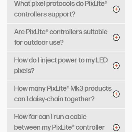
What pixel protocols do PixLite®
controllers support?​​​​‌ ‍ ​‍​‍‌‍ ‌ ​‍‌‍‍‌‌‍‌ ‌‍‍‌‌‍ ‍​‍​‍​ ‍‍​‍​‍‌ ​ ‌‍​‌‌‍ ‍‌‍‍‌‌ ‌​‌ ‍‌​‍ ‍‌‍‍‌‌‍ ​‍​‍​‍ ​​‍​‍‌‍‍​‌ ​‍‌‍‌‌‌‍‌‍​‍​‍​ ‍‍​‍​‍​‍ ‌ ​ ‌ ‌​‌ ‌‌‌‍‌​‌‍‍‌‌‍ ​‍ ‌‍‍‌‌‍ ‍‌ ‌​‌‍‌‌‌‍ ‍‌ ‌​​‍ ‌‍‌‌‌‍‌​‌‍‍‌‌ ‌​​‍ ‌‍ ‌‌‍ ‌‍‌​‌‍‌‌​ ‌‌ ​​‌ ​‍‌‍‌‌‌ ​ ‌‍‌‌‌‍ ‍‌ ‌​‌‍​‌‌ ‌​‌‍‍‌‌‍ ‌‍ ‍​ ‍ ‌‍‍‌‌‍‌​​ ‌​ ‌‌​ ​‌​ ​ ​ ‌‍‌‍​‍​ ‌‍​ ​​‌‍​‌​‍ ‌‌‍​‍‌‍‌​‌‍​‌​ ​‍​‍ ‌​ ‌​​ ‌ ‌‍​‍​ ​ ​‍ ‌​ ‍​‌‍‌​​ ​‍​ ‌ ​‍ ‌‌‍‌​​ ​‌​ ‌‍​ ​​‌‍‌‍​ ‍​‌‍​‌​ ​‌​ ‌‍​ ​​​ ​‌​ ‌​​ ‍ ‌ ‌​‌ ‍‌‌ ​​‌‍‌‌​ ‌‌‍‌‍‌‍​‌‌ ​‌​ ‍ ‌ ​​‌‍​‌‌ ‌​‌‍‍​​ ‌‌ ‌​‌‍‍‌‌ ‌​‌‍ ​‌‍‌‌​ ‌‍​‍‌‍​‌‌ ​ ‌‍‌‌‌‌‌‌‌ ​‍‌‍ ​​ ‌​‍‌‌​ ​‍‌​‌‍‌ ​ ‌ ‌​‌ ‌‌‌‍‌​‌‍‍‌‌‍ ​‍‌‍‌‍‍‌‌‍‌​​ ‌​ ‌‌​ ​‌​ ​ ​ ‌‍‌‍​‍​ ‌‍​ ​​‌‍​‌​‍ ‌‌‍​‍‌‍‌​‌‍​‌​ ​‍​‍ ‌​ ‌​​ ‌ ‌‍​‍​ ​ ​‍ ‌​ ‍​‌‍‌​​ ​‍​ ‌ ​‍ ‌‌‍‌​​ ​‌​ ‌‍​ ​​‌‍‌‍​ ‍​‌‍​‌​ ​‌​ ‌‍​ ​​​ ​‌​ ‌​​‍‌‍‌ ‌​‌ ‍‌‌ ​​‌‍‌‌​ ‌‌‍‌‍‌‍​‌‌ ​‌​‍‌‍‌ ​​‌‍​‌‌ ‌​‌‍‍​​ ‌‌ ‌​‌‍‍‌‌ ‌​‌‍ ​‌‍‌‌​‍‌‍‌ ​​‌‍‌‌‌ ​‍‌ ​ ‌ ​​‌‍‌‌‌‍​ ‌ ‌​‌‍‍‌‌ ‌‍‌‍‌‌​ ‌‌ ​​‌ ‌‌‌‍​‍‌‍ ​‌‍‍‌‌ ​ ‌‍‍​‌‍‌‌‌‍‌​​‍​‍‌ ‌
Are PixLite® controllers suitable
for outdoor use?​​​​‌ ‍ ​‍​‍‌‍ ‌ ​‍‌‍‍‌‌‍‌ ‌‍‍‌‌‍ ‍​‍​‍​ ‍‍​‍​‍‌ ​ ‌‍​‌‌‍ ‍‌‍‍‌‌ ‌​‌ ‍‌​‍ ‍‌‍‍‌‌‍ ​‍​‍​‍ ​​‍​‍‌‍‍​‌ ​‍‌‍‌‌‌‍‌‍​‍​‍​ ‍‍​‍​‍​‍ ‌ ​ ‌ ‌​‌ ‌‌‌‍‌​‌‍‍‌‌‍ ​‍ ‌‍‍‌‌‍ ‍‌ ‌​‌‍‌‌‌‍ ‍‌ ‌​​‍ ‌‍‌‌‌‍‌​‌‍‍‌‌ ‌​​‍ ‌‍ ‌‌‍ ‌‍‌​‌‍‌‌​ ‌‌ ​​‌ ​‍‌‍‌‌‌ ​ ‌‍‌‌‌‍ ‍‌ ‌​‌‍​‌‌ ‌​‌‍‍‌‌‍ ‌‍ ‍​ ‍ ‌‍‍‌‌‍‌​​ ‌​ ‌‍​ ​‍‌‍​‍​ ‍​​ ‌ ​ ​​​ ‌​​ ‌​​‍ ‌‌‍‌‌‌‍​ ‌‍‌​​ ​​​‍ ‌​ ‌​​ ‍​​ ​‌​ ‌ ​‍ ‌​ ‍‌​ ​‌‌‍‌​​ ​‌​‍ ‌‌‍‌‍​ ​ ‌‍‌‌​ ‌‍​ ‌‌‌‍‌‍​ ‌‌​ ‍‌​ ‍‌​ ‌‌‌‍‌‍​ ​​​ ‍ ‌ ‌​‌ ‍‌‌ ​​‌‍‌‌​ ‌‌‍‌‍‌‍​‌‌ ​‌​ ‍ ‌ ​​‌‍​‌‌ ‌​‌‍‍​​ ‌‌ ‌​‌‍‍‌‌ ‌​‌‍ ​‌‍‌‌​ ‌‍​‍‌‍​‌‌ ​ ‌‍‌‌‌‌‌‌‌ ​‍‌‍ ​​ ‌​‍‌‌​ ​‍‌​‌‍‌ ​ ‌ ‌​‌ ‌‌‌‍‌​‌‍‍‌‌‍ ​‍‌‍‌‍‍‌‌‍‌​​ ‌​ ‌‍​ ​‍‌‍​‍​ ‍​​ ‌ ​ ​​​ ‌​​ ‌​​‍ ‌‌‍‌‌‌‍​ ‌‍‌​​ ​​​‍ ‌​ ‌​​ ‍​​ ​‌​ ‌ ​‍ ‌​ ‍‌​ ​‌‌‍‌​​ ​‌​‍ ‌‌‍‌‍​ ​ ‌‍‌‌​ ‌‍​ ‌‌‌‍‌‍​ ‌‌​ ‍‌​ ‍‌​ ‌‌‌‍‌‍​ ​​​‍‌‍‌ ‌​‌ ‍‌‌ ​​‌‍‌‌​ ‌‌‍‌‍‌‍​‌‌ ​‌​‍‌‍‌ ​​‌‍​‌‌ ‌​‌‍‍​​ ‌‌ ‌​‌‍‍‌‌ ‌​‌‍ ​‌‍‌‌​‍‌‍‌ ​​‌‍‌‌‌ ​‍‌ ​ ‌ ​​‌‍‌‌‌‍​ ‌ ‌​‌‍‍‌‌ ‌‍‌‍‌‌​ ‌‌ ​​‌ ‌‌‌‍​‍‌‍ ​‌‍‍‌‌ ​ ‌‍‍​‌‍‌‌‌‍‌​​‍​‍‌ ‌
How do I inject power to my LED
pixels?​​​​‌ ‍ ​‍​‍‌‍ ‌ ​‍‌‍‍‌‌‍‌ ‌‍‍‌‌‍ ‍​‍​‍​ ‍‍​‍​‍‌ ​ ‌‍​‌‌‍ ‍‌‍‍‌‌ ‌​‌ ‍‌​‍ ‍‌‍‍‌‌‍ ​‍​‍​‍ ​​‍​‍‌‍‍​‌ ​‍‌‍‌‌‌‍‌‍​‍​‍​ ‍‍​‍​‍​‍ ‌ ​ ‌ ‌​‌ ‌‌‌‍‌​‌‍‍‌‌‍ ​‍ ‌‍‍‌‌‍ ‍‌ ‌​‌‍‌‌‌‍ ‍‌ ‌​​‍ ‌‍‌‌‌‍‌​‌‍‍‌‌ ‌​​‍ ‌‍ ‌‌‍ ‌‍‌​‌‍‌‌​ ‌‌ ​​‌ ​‍‌‍‌‌‌ ​ ‌‍‌‌‌‍ ‍‌ ‌​‌‍​‌‌ ‌​‌‍‍‌‌‍ ‌‍ ‍​ ‍ ‌‍‍‌‌‍‌​​ ‌​ ‌​​ ​​​ ‍‌‌‍‌‌‌‍​‌‌‍​ ​ ​​‌‍​‌​‍ ‌‌‍‌​​ ‍​​ ​‌‌‍‌‌​‍ ‌​ ‌​‌‍‌‌‌‍​ ​ ‌‍​‍ ‌​ ‍​​ ‌ ‌‍‌​​ ​ ​‍ ‌​ ‌‌​ ​ ​ ‍‌​ ​ ​ ‌‍‌‍‌‍​ ​‍​ ‌​​ ​‌​ ‌​‌‍‌‌‌‍‌​​ ‍ ‌ ‌​‌ ‍‌‌ ​​‌‍‌‌​ ‌‌‍‌‍‌‍​‌‌ ​‌​ ‍ ‌ ​​‌‍​‌‌ ‌​‌‍‍​​ ‌‌ ‌​‌‍‍‌‌ ‌​‌‍ ​‌‍‌‌​ ‌‍​‍‌‍​‌‌ ​ ‌‍‌‌‌‌‌‌‌ ​‍‌‍ ​​ ‌​‍‌‌​ ​‍‌​‌‍‌ ​ ‌ ‌​‌ ‌‌‌‍‌​‌‍‍‌‌‍ ​‍‌‍‌‍‍‌‌‍‌​​ ‌​ ‌​​ ​​​ ‍‌‌‍‌‌‌‍​‌‌‍​ ​ ​​‌‍​‌​‍ ‌‌‍‌​​ ‍​​ ​‌‌‍‌‌​‍ ‌​ ‌​‌‍‌‌‌‍​ ​ ‌‍​‍ ‌​ ‍​​ ‌ ‌‍‌​​ ​ ​‍ ‌​ ‌‌​ ​ ​ ‍‌​ ​ ​ ‌‍‌‍‌‍​ ​‍​ ‌​​ ​‌​ ‌​‌‍‌‌‌‍‌​​‍‌‍‌ ‌​‌ ‍‌‌ ​​‌‍‌‌​ ‌‌‍‌‍‌‍​‌‌ ​‌​‍‌‍‌ ​​‌‍​‌‌ ‌​‌‍‍​​ ‌‌ ‌​‌‍‍‌‌ ‌​‌‍ ​‌‍‌‌​‍‌‍‌ ​​‌‍‌‌‌ ​‍‌ ​ ‌ ​​‌‍‌‌‌‍​ ‌ ‌​‌‍‍‌‌ ‌‍‌‍‌‌​ ‌‌ ​​‌ ‌‌‌‍​‍‌‍ ​‌‍‍‌‌ ​ ‌‍‍​‌‍‌‌‌‍‌​​‍​‍‌ ‌
How many PixLite® Mk3 products
can I daisy-chain together?​​​​‌ ‍ ​‍​‍‌‍ ‌ ​‍‌‍‍‌‌‍‌ ‌‍‍‌‌‍ ‍​‍​‍​ ‍‍​‍​‍‌ ​ ‌‍​‌‌‍ ‍‌‍‍‌‌ ‌​‌ ‍‌​‍ ‍‌‍‍‌‌‍ ​‍​‍​‍ ​​‍​‍‌‍‍​‌ ​‍‌‍‌‌‌‍‌‍​‍​‍​ ‍‍​‍​‍​‍ ‌ ​ ‌ ‌​‌ ‌‌‌‍‌​‌‍‍‌‌‍ ​‍ ‌‍‍‌‌‍ ‍‌ ‌​‌‍‌‌‌‍ ‍‌ ‌​​‍ ‌‍‌‌‌‍‌​‌‍‍‌‌ ‌​​‍ ‌‍ ‌‌‍ ‌‍‌​‌‍‌‌​ ‌‌ ​​‌ ​‍‌‍‌‌‌ ​ ‌‍‌‌‌‍ ‍‌ ‌​‌‍​‌‌ ‌​‌‍‍‌‌‍ ‌‍ ‍​ ‍ ‌‍‍‌‌‍‌​​ ‌​ ‌‍​ ​‍​ ​‌‌‍​ ​ ​‍​ ‌​​ ‌‍‌‍​‌​‍ ‌​ ‌‍‌‍​‌​ ‌ ​ ‌​​‍ ‌​ ‌​​ ‍​‌‍‌‌‌‍​ ​‍ ‌​ ‍‌​ ‌​​ ‌ ​ ‌ ​‍ ‌‌‍‌​​ ‌ ​ ‌ ‌‍‌‍​ ‌​​ ‌‍‌‍‌​​ ​ ‌‍‌​​ ​‍‌‍​‍‌‍‌‌​ ‍ ‌ ‌​‌ ‍‌‌ ​​‌‍‌‌​ ‌‌‍‌‍‌‍​‌‌ ​‌​ ‍ ‌ ​​‌‍​‌‌ ‌​‌‍‍​​ ‌‌ ‌​‌‍‍‌‌ ‌​‌‍ ​‌‍‌‌​ ‌‍​‍‌‍​‌‌ ​ ‌‍‌‌‌‌‌‌‌ ​‍‌‍ ​​ ‌​‍‌‌​ ​‍‌​‌‍‌ ​ ‌ ‌​‌ ‌‌‌‍‌​‌‍‍‌‌‍ ​‍‌‍‌‍‍‌‌‍‌​​ ‌​ ‌‍​ ​‍​ ​‌‌‍​ ​ ​‍​ ‌​​ ‌‍‌‍​‌​‍ ‌​ ‌‍‌‍​‌​ ‌ ​ ‌​​‍ ‌​ ‌​​ ‍​‌‍‌‌‌‍​ ​‍ ‌​ ‍‌​ ‌​​ ‌ ​ ‌ ​‍ ‌‌‍‌​​ ‌ ​ ‌ ‌‍‌‍​ ‌​​ ‌‍‌‍‌​​ ​ ‌‍‌​​ ​‍‌‍​‍‌‍‌‌​‍‌‍‌ ‌​‌ ‍‌‌ ​​‌‍‌‌​ ‌‌‍‌‍‌‍​‌‌ ​‌​‍‌‍‌ ​​‌‍​‌‌ ‌​‌‍‍​​ ‌‌ ‌​‌‍‍‌‌ ‌​‌‍ ​‌‍‌‌​‍‌‍‌ ​​‌‍‌‌‌ ​‍‌ ​ ‌ ​​‌‍‌‌‌‍​ ‌ ‌​‌‍‍‌‌ ‌‍‌‍‌‌​ ‌‌ ​​‌ ‌‌‌‍​‍‌‍ ​‌‍‍‌‌ ​ ‌‍‍​‌‍‌‌‌‍‌​​‍​‍‌ ‌
How far can I run a cable
between my PixLite® controller