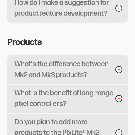
How do I make a suggestion for
product feature development?​​​​‌ ‍ ​‍​‍‌‍ ‌ ​‍‌‍‍‌‌‍‌ ‌‍‍‌‌‍ ‍​‍​‍​ ‍‍​‍​‍‌ ​ ‌‍​‌‌‍ ‍‌‍‍‌‌ ‌​‌ ‍‌​‍ ‍‌‍‍‌‌‍ ​‍​‍​‍ ​​‍​‍‌‍‍​‌ ​‍‌‍‌‌‌‍‌‍​‍​‍​ ‍‍​‍​‍​‍ ‌ ​ ‌ ‌​‌ ‌‌‌‍‌​‌‍‍‌‌‍ ​‍ ‌‍‍‌‌‍ ‍‌ ‌​‌‍‌‌‌‍ ‍‌ ‌​​‍ ‌‍‌‌‌‍‌​‌‍‍‌‌ ‌​​‍ ‌‍ ‌‌‍ ‌‍‌​‌‍‌‌​ ‌‌ ​​‌ ​‍‌‍‌‌‌ ​ ‌‍‌‌‌‍ ‍‌ ‌​‌‍​‌‌ ‌​‌‍‍‌‌‍ ‌‍ ‍​ ‍ ‌‍‍‌‌‍‌​​ ‌​ ‌​​ ‍‌‌‍‌​‌‍​‌​ ‌‍​ ‍​‌‍‌‍‌‍‌‌​‍ ‌‌‍‌​‌‍‌‌​ ‍‌​ ‌‌​‍ ‌​ ‌​‌‍​ ​ ‌‍​ ‌​​‍ ‌​ ‍​​ ​‍​ ‌‌‌‍‌​​‍ ‌​ ​ ‌‍‌​​ ‌‍​ ‌ ​ ‌‍​ ‌‌​ ‌ ​ ‌​​ ‌​‌‍​‍​ ‌​​ ‌‍​ ‍ ‌ ‌​‌ ‍‌‌ ​​‌‍‌‌​ ‌‌‍‌‍‌‍​‌‌ ​‌​ ‍ ‌ ​​‌‍​‌‌ ‌​‌‍‍​​ ‌‌ ‌​‌‍‍‌‌ ‌​‌‍ ​‌‍‌‌​ ‌‍​‍‌‍​‌‌ ​ ‌‍‌‌‌‌‌‌‌ ​‍‌‍ ​​ ‌​‍‌‌​ ​‍‌​‌‍‌ ​ ‌ ‌​‌ ‌‌‌‍‌​‌‍‍‌‌‍ ​‍‌‍‌‍‍‌‌‍‌​​ ‌​ ‌​​ ‍‌‌‍‌​‌‍​‌​ ‌‍​ ‍​‌‍‌‍‌‍‌‌​‍ ‌‌‍‌​‌‍‌‌​ ‍‌​ ‌‌​‍ ‌​ ‌​‌‍​ ​ ‌‍​ ‌​​‍ ‌​ ‍​​ ​‍​ ‌‌‌‍‌​​‍ ‌​ ​ ‌‍‌​​ ‌‍​ ‌ ​ ‌‍​ ‌‌​ ‌ ​ ‌​​ ‌​‌‍​‍​ ‌​​ ‌‍​‍‌‍‌ ‌​‌ ‍‌‌ ​​‌‍‌‌​ ‌‌‍‌‍‌‍​‌‌ ​‌​‍‌‍‌ ​​‌‍​‌‌ ‌​‌‍‍​​ ‌‌ ‌​‌‍‍‌‌ ‌​‌‍ ​‌‍‌‌​‍‌‍‌ ​​‌‍‌‌‌ ​‍‌ ​ ‌ ​​‌‍‌‌‌‍​ ‌ ‌​‌‍‍‌‌ ‌‍‌‍‌‌​ ‌‌ ​​‌ ‌‌‌‍​‍‌‍ ​‌‍‍‌‌ ​ ‌‍‍​‌‍‌‌‌‍‌​​‍​‍‌ ‌
Products​​​​‌ ‍ ​‍​‍‌‍ ‌ ​‍‌‍‍‌‌‍‌ ‌‍‍‌‌‍ ‍​‍​‍​ ‍‍​‍​‍‌ ​ ‌‍​‌‌‍ ‍‌‍‍‌‌ ‌​‌ ‍‌​‍ ‍‌‍‍‌‌‍ ​‍​‍​‍ ​​‍​‍‌‍‍​‌ ​‍‌‍‌‌‌‍‌‍​‍​‍​ ‍‍​‍​‍​‍ ‌ ​ ‌ ‌​‌ ‌‌‌‍‌​‌‍‍‌‌‍ ​‍ ‌‍‍‌‌‍ ‍‌ ‌​‌‍‌‌‌‍ ‍‌ ‌​​‍ ‌‍‌‌‌‍‌​‌‍‍‌‌ ‌​​‍ ‌‍ ‌‌‍ ‌‍‌​‌‍‌‌​ ‌‌ ​​‌ ​‍‌‍‌‌‌ ​ ‌‍‌‌‌‍ ‍‌ ‌​‌‍​‌‌ ‌​‌‍‍‌‌‍ ‌‍ ‍​ ‍ ‌‍‍‌‌‍‌​​ ‌​ ​‌​ ​‌‌‍‌‍‌‍‌​​ ​ ​ ‍‌‌‍‌‍​ ​‍​‍ ‌‌‍‌‌‌‍‌​​ ‍‌‌‍‌‌​‍ ‌​ ‌​​ ​‍​ ​‌​ ​‌​‍ ‌‌‍​‌​ ​ ​ ‍‌‌‍‌‌​‍ ‌​ ‌​​ ‌​‌‍‌​​ ‌ ‌‍​ ‌‍​ ‌‍‌‌‌‍‌​​ ‍​‌‍​ ‌‍‌‌​ ​‌​ ‍ ‌ ‌​‌ ‍‌‌ ​​‌‍‌‌​ ‌‌‍‌‍‌‍​‌‌ ​‌‌​​ ‌‍​‌‌ ‌​‌‍‌‌‌‍‌ ‌‍ ‌ ​‍‌ ‍‌​ ‍ ‌ ​​‌‍​‌‌ ‌​‌‍‍​​ ‌‌ ‌​‌‍‍‌‌ ‌​‌‍ ​‌‍‌‌​ ‌‍​‍‌‍​‌‌ ​ ‌‍‌‌‌‌‌‌‌ ​‍‌‍ ​​ ‌​‍‌‌​ ​‍‌​‌‍‌ ​ ‌ ‌​‌ ‌‌‌‍‌​‌‍‍‌‌‍ ​‍‌‍‌‍‍‌‌‍‌​​ ‌​ ​‌​ ​‌‌‍‌‍‌‍‌​​ ​ ​ ‍‌‌‍‌‍​ ​‍​‍ ‌‌‍‌‌‌‍‌​​ ‍‌‌‍‌‌​‍ ‌​ ‌​​ ​‍​ ​‌​ ​‌​‍ ‌‌‍​‌​ ​ ​ ‍‌‌‍‌‌​‍ ‌​ ‌​​ ‌​‌‍‌​​ ‌ ‌‍​ ‌‍​ ‌‍‌‌‌‍‌​​ ‍​‌‍​ ‌‍‌‌​ ​‌​‍‌‍‌ ‌​‌ ‍‌‌ ​​‌‍‌‌​ ‌‌‍‌‍‌‍​‌‌ ​‌‌​​ ‌‍​‌‌ ‌​‌‍‌‌‌‍‌ ‌‍ ‌ ​‍‌ ‍‌​‍‌‍‌ ​​‌‍​‌‌ ‌​‌‍‍​​ ‌‌ ‌​‌‍‍‌‌ ‌​‌‍ ​‌‍‌‌​‍‌‍‌ ​​‌‍‌‌‌ ​‍‌ ​ ‌ ​​‌‍‌‌‌‍​ ‌ ‌​‌‍‍‌‌ ‌‍‌‍‌‌​ ‌‌ ​​‌ ‌‌‌‍​‍‌‍ ​‌‍‍‌‌ ​ ‌‍‍​‌‍‌‌‌‍‌​​‍​‍‌ ‌
What's the difference between
Mk2 and Mk3 products?​​​​‌ ‍ ​‍​‍‌‍ ‌ ​‍‌‍‍‌‌‍‌ ‌‍‍‌‌‍ ‍​‍​‍​ ‍‍​‍​‍‌ ​ ‌‍​‌‌‍ ‍‌‍‍‌‌ ‌​‌ ‍‌​‍ ‍‌‍‍‌‌‍ ​‍​‍​‍ ​​‍​‍‌‍‍​‌ ​‍‌‍‌‌‌‍‌‍​‍​‍​ ‍‍​‍​‍​‍ ‌ ​ ‌ ‌​‌ ‌‌‌‍‌​‌‍‍‌‌‍ ​‍ ‌‍‍‌‌‍ ‍‌ ‌​‌‍‌‌‌‍ ‍‌ ‌​​‍ ‌‍‌‌‌‍‌​‌‍‍‌‌ ‌​​‍ ‌‍ ‌‌‍ ‌‍‌​‌‍‌‌​ ‌‌ ​​‌ ​‍‌‍‌‌‌ ​ ‌‍‌‌‌‍ ‍‌ ‌​‌‍​‌‌ ‌​‌‍‍‌‌‍ ‌‍ ‍​ ‍ ‌‍‍‌‌‍‌​​ ‌​ ‍‌‌‍‌‌​ ​‍​ ‌‍‌‍‌‌​ ​ ‌‍​‌​ ​‍​‍ ‌​ ‌‌‌‍​‍​ ‍‌‌‍‌‌​‍ ‌​ ‌​‌‍​‍‌‍​‌‌‍​ ​‍ ‌‌‍​‌‌‍‌‍​ ‍‌​ ​ ​‍ ‌‌‍​ ‌‍​ ​ ‍‌​ ‌‍​ ‌ ‌‍‌​​ ‍​‌‍​ ‌‍​ ​ ​‍‌‍‌‌‌‍‌​​ ‍ ‌ ‌​‌ ‍‌‌ ​​‌‍‌‌​ ‌‌‍‌‍‌‍​‌‌ ​‌​ ‍ ‌ ​​‌‍​‌‌ ‌​‌‍‍​​ ‌‌ ‌​‌‍‍‌‌ ‌​‌‍ ​‌‍‌‌​ ‌‍​‍‌‍​‌‌ ​ ‌‍‌‌‌‌‌‌‌ ​‍‌‍ ​​ ‌​‍‌‌​ ​‍‌​‌‍‌ ​ ‌ ‌​‌ ‌‌‌‍‌​‌‍‍‌‌‍ ​‍‌‍‌‍‍‌‌‍‌​​ ‌​ ‍‌‌‍‌‌​ ​‍​ ‌‍‌‍‌‌​ ​ ‌‍​‌​ ​‍​‍ ‌​ ‌‌‌‍​‍​ ‍‌‌‍‌‌​‍ ‌​ ‌​‌‍​‍‌‍​‌‌‍​ ​‍ ‌‌‍​‌‌‍‌‍​ ‍‌​ ​ ​‍ ‌‌‍​ ‌‍​ ​ ‍‌​ ‌‍​ ‌ ‌‍‌​​ ‍​‌‍​ ‌‍​ ​ ​‍‌‍‌‌‌‍‌​​‍‌‍‌ ‌​‌ ‍‌‌ ​​‌‍‌‌​ ‌‌‍‌‍‌‍​‌‌ ​‌​‍‌‍‌ ​​‌‍​‌‌ ‌​‌‍‍​​ ‌‌ ‌​‌‍‍‌‌ ‌​‌‍ ​‌‍‌‌​‍‌‍‌ ​​‌‍‌‌‌ ​‍‌ ​ ‌ ​​‌‍‌‌‌‍​ ‌ ‌​‌‍‍‌‌ ‌‍‌‍‌‌​ ‌‌ ​​‌ ‌‌‌‍​‍‌‍ ​‌‍‍‌‌ ​ ‌‍‍​‌‍‌‌‌‍‌​​‍​‍‌ ‌
What is the benefit of long-range
pixel controllers?​​​​‌ ‍ ​‍​‍‌‍ ‌ ​‍‌‍‍‌‌‍‌ ‌‍‍‌‌‍ ‍​‍​‍​ ‍‍​‍​‍‌ ​ ‌‍​‌‌‍ ‍‌‍‍‌‌ ‌​‌ ‍‌​‍ ‍‌‍‍‌‌‍ ​‍​‍​‍ ​​‍​‍‌‍‍​‌ ​‍‌‍‌‌‌‍‌‍​‍​‍​ ‍‍​‍​‍​‍ ‌ ​ ‌ ‌​‌ ‌‌‌‍‌​‌‍‍‌‌‍ ​‍ ‌‍‍‌‌‍ ‍‌ ‌​‌‍‌‌‌‍ ‍‌ ‌​​‍ ‌‍‌‌‌‍‌​‌‍‍‌‌ ‌​​‍ ‌‍ ‌‌‍ ‌‍‌​‌‍‌‌​ ‌‌ ​​‌ ​‍‌‍‌‌‌ ​ ‌‍‌‌‌‍ ‍‌ ‌​‌‍​‌‌ ‌​‌‍‍‌‌‍ ‌‍ ‍​ ‍ ‌‍‍‌‌‍‌​​ ‌​ ‍‌​ ‍‌​ ​‌‌‍‌‍‌‍‌​​ ‍‌​ ‌​​ ‌ ​‍ ‌‌‍​ ‌‍​‌‌‍‌‍​ ‌ ​‍ ‌​ ‌​‌‍​‍​ ‌‌​ ‍‌​‍ ‌​ ‍​​ ​‌​ ‌‌​ ‌ ​‍ ‌​ ‍‌​ ‍​​ ​‌​ ‌‌​ ​ ‌‍‌​​ ‌‍​ ​ ​ ‌ ‌‍​‍‌‍​‌‌‍‌‌​ ‍ ‌ ‌​‌ ‍‌‌ ​​‌‍‌‌​ ‌‌‍‌‍‌‍​‌‌ ​‌​ ‍ ‌ ​​‌‍​‌‌ ‌​‌‍‍​​ ‌‌ ‌​‌‍‍‌‌ ‌​‌‍ ​‌‍‌‌​ ‌‍​‍‌‍​‌‌ ​ ‌‍‌‌‌‌‌‌‌ ​‍‌‍ ​​ ‌​‍‌‌​ ​‍‌​‌‍‌ ​ ‌ ‌​‌ ‌‌‌‍‌​‌‍‍‌‌‍ ​‍‌‍‌‍‍‌‌‍‌​​ ‌​ ‍‌​ ‍‌​ ​‌‌‍‌‍‌‍‌​​ ‍‌​ ‌​​ ‌ ​‍ ‌‌‍​ ‌‍​‌‌‍‌‍​ ‌ ​‍ ‌​ ‌​‌‍​‍​ ‌‌​ ‍‌​‍ ‌​ ‍​​ ​‌​ ‌‌​ ‌ ​‍ ‌​ ‍‌​ ‍​​ ​‌​ ‌‌​ ​ ‌‍‌​​ ‌‍​ ​ ​ ‌ ‌‍​‍‌‍​‌‌‍‌‌​‍‌‍‌ ‌​‌ ‍‌‌ ​​‌‍‌‌​ ‌‌‍‌‍‌‍​‌‌ ​‌​‍‌‍‌ ​​‌‍​‌‌ ‌​‌‍‍​​ ‌‌ ‌​‌‍‍‌‌ ‌​‌‍ ​‌‍‌‌​‍‌‍‌ ​​‌‍‌‌‌ ​‍‌ ​ ‌ ​​‌‍‌‌‌‍​ ‌ ‌​‌‍‍‌‌ ‌‍‌‍‌‌​ ‌‌ ​​‌ ‌‌‌‍​‍‌‍ ​‌‍‍‌‌ ​ ‌‍‍​‌‍‌‌‌‍‌​​‍​‍‌ ‌
Do you plan to add more
products to the PixLite® Mk3