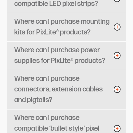
compatible LED pixel strips?​​​​‌ ‍ ​‍​‍‌‍ ‌ ​‍‌‍‍‌‌‍‌ ‌‍‍‌‌‍ ‍​‍​‍​ ‍‍​‍​‍‌ ​ ‌‍​‌‌‍ ‍‌‍‍‌‌ ‌​‌ ‍‌​‍ ‍‌‍‍‌‌‍ ​‍​‍​‍ ​​‍​‍‌‍‍​‌ ​‍‌‍‌‌‌‍‌‍​‍​‍​ ‍‍​‍​‍​‍ ‌ ​ ‌ ‌​‌ ‌‌‌‍‌​‌‍‍‌‌‍ ​‍ ‌‍‍‌‌‍ ‍‌ ‌​‌‍‌‌‌‍ ‍‌ ‌​​‍ ‌‍‌‌‌‍‌​‌‍‍‌‌ ‌​​‍ ‌‍ ‌‌‍ ‌‍‌​‌‍‌‌​ ‌‌ ​​‌ ​‍‌‍‌‌‌ ​ ‌‍‌‌‌‍ ‍‌ ‌​‌‍​‌‌ ‌​‌‍‍‌‌‍ ‌‍ ‍​ ‍ ‌‍‍‌‌‍‌​​ ‌​ ​‌​ ‍​​ ‍​‌‍‌‍​ ‌ ​ ‍​​ ‍​​ ‌​​‍ ‌‌‍​‌​ ‌‍​ ​‍​ ‌‌​‍ ‌​ ‌​​ ‌‍​ ‌​​ ‌ ​‍ ‌‌‍​‌​ ‌ ‌‍‌‌‌‍‌‌​‍ ‌​ ‌​​ ​ ​ ​‍​ ​​‌‍​ ‌‍​‌‌‍‌‍‌‍‌‌‌‍​ ‌‍‌​​ ‌​‌‍​ ​ ‍ ‌ ‌​‌ ‍‌‌ ​​‌‍‌‌​ ‌‌‍‌‍‌‍​‌‌ ​‌​ ‍ ‌ ​​‌‍​‌‌ ‌​‌‍‍​​ ‌‌ ‌​‌‍‍‌‌ ‌​‌‍ ​‌‍‌‌​ ‌‍​‍‌‍​‌‌ ​ ‌‍‌‌‌‌‌‌‌ ​‍‌‍ ​​ ‌​‍‌‌​ ​‍‌​‌‍‌ ​ ‌ ‌​‌ ‌‌‌‍‌​‌‍‍‌‌‍ ​‍‌‍‌‍‍‌‌‍‌​​ ‌​ ​‌​ ‍​​ ‍​‌‍‌‍​ ‌ ​ ‍​​ ‍​​ ‌​​‍ ‌‌‍​‌​ ‌‍​ ​‍​ ‌‌​‍ ‌​ ‌​​ ‌‍​ ‌​​ ‌ ​‍ ‌‌‍​‌​ ‌ ‌‍‌‌‌‍‌‌​‍ ‌​ ‌​​ ​ ​ ​‍​ ​​‌‍​ ‌‍​‌‌‍‌‍‌‍‌‌‌‍​ ‌‍‌​​ ‌​‌‍​ ​‍‌‍‌ ‌​‌ ‍‌‌ ​​‌‍‌‌​ ‌‌‍‌‍‌‍​‌‌ ​‌​‍‌‍‌ ​​‌‍​‌‌ ‌​‌‍‍​​ ‌‌ ‌​‌‍‍‌‌ ‌​‌‍ ​‌‍‌‌​‍‌‍‌ ​​‌‍‌‌‌ ​‍‌ ​ ‌ ​​‌‍‌‌‌‍​ ‌ ‌​‌‍‍‌‌ ‌‍‌‍‌‌​ ‌‌ ​​‌ ‌‌‌‍​‍‌‍ ​‌‍‍‌‌ ​ ‌‍‍​‌‍‌‌‌‍‌​​‍​‍‌ ‌
Where can I purchase mounting
kits for PixLite® products?​​​​‌ ‍ ​‍​‍‌‍ ‌ ​‍‌‍‍‌‌‍‌ ‌‍‍‌‌‍ ‍​‍​‍​ ‍‍​‍​‍‌ ​ ‌‍​‌‌‍ ‍‌‍‍‌‌ ‌​‌ ‍‌​‍ ‍‌‍‍‌‌‍ ​‍​‍​‍ ​​‍​‍‌‍‍​‌ ​‍‌‍‌‌‌‍‌‍​‍​‍​ ‍‍​‍​‍​‍ ‌ ​ ‌ ‌​‌ ‌‌‌‍‌​‌‍‍‌‌‍ ​‍ ‌‍‍‌‌‍ ‍‌ ‌​‌‍‌‌‌‍ ‍‌ ‌​​‍ ‌‍‌‌‌‍‌​‌‍‍‌‌ ‌​​‍ ‌‍ ‌‌‍ ‌‍‌​‌‍‌‌​ ‌‌ ​​‌ ​‍‌‍‌‌‌ ​ ‌‍‌‌‌‍ ‍‌ ‌​‌‍​‌‌ ‌​‌‍‍‌‌‍ ‌‍ ‍​ ‍ ‌‍‍‌‌‍‌​​ ‌​ ‌‌​ ​ ‌‍​‌​ ​ ​ ‌‍‌‍​‍‌‍‌​​ ​‍​‍ ‌​ ​‌‌‍​ ​ ‌​​ ‍​​‍ ‌​ ‌​​ ​‌‌‍​‍​ ‌‌​‍ ‌‌‍​‍​ ‌ ​ ‌‍​ ‌ ​‍ ‌‌‍‌​​ ‌‌‌‍‌​‌‍‌‌‌‍‌‍​ ‍​​ ‌‌​ ​‌​ ​​‌‍​ ​ ​‌‌‍‌​​ ‍ ‌ ‌​‌ ‍‌‌ ​​‌‍‌‌​ ‌‌‍‌‍‌‍​‌‌ ​‌​ ‍ ‌ ​​‌‍​‌‌ ‌​‌‍‍​​ ‌‌ ‌​‌‍‍‌‌ ‌​‌‍ ​‌‍‌‌​ ‌‍​‍‌‍​‌‌ ​ ‌‍‌‌‌‌‌‌‌ ​‍‌‍ ​​ ‌​‍‌‌​ ​‍‌​‌‍‌ ​ ‌ ‌​‌ ‌‌‌‍‌​‌‍‍‌‌‍ ​‍‌‍‌‍‍‌‌‍‌​​ ‌​ ‌‌​ ​ ‌‍​‌​ ​ ​ ‌‍‌‍​‍‌‍‌​​ ​‍​‍ ‌​ ​‌‌‍​ ​ ‌​​ ‍​​‍ ‌​ ‌​​ ​‌‌‍​‍​ ‌‌​‍ ‌‌‍​‍​ ‌ ​ ‌‍​ ‌ ​‍ ‌‌‍‌​​ ‌‌‌‍‌​‌‍‌‌‌‍‌‍​ ‍​​ ‌‌​ ​‌​ ​​‌‍​ ​ ​‌‌‍‌​​‍‌‍‌ ‌​‌ ‍‌‌ ​​‌‍‌‌​ ‌‌‍‌‍‌‍​‌‌ ​‌​‍‌‍‌ ​​‌‍​‌‌ ‌​‌‍‍​​ ‌‌ ‌​‌‍‍‌‌ ‌​‌‍ ​‌‍‌‌​‍‌‍‌ ​​‌‍‌‌‌ ​‍‌ ​ ‌ ​​‌‍‌‌‌‍​ ‌ ‌​‌‍‍‌‌ ‌‍‌‍‌‌​ ‌‌ ​​‌ ‌‌‌‍​‍‌‍ ​‌‍‍‌‌ ​ ‌‍‍​‌‍‌‌‌‍‌​​‍​‍‌ ‌
Where can I purchase power
supplies for PixLite® products?​​​​‌ ‍ ​‍​‍‌‍ ‌ ​‍‌‍‍‌‌‍‌ ‌‍‍‌‌‍ ‍​‍​‍​ ‍‍​‍​‍‌ ​ ‌‍​‌‌‍ ‍‌‍‍‌‌ ‌​‌ ‍‌​‍ ‍‌‍‍‌‌‍ ​‍​‍​‍ ​​‍​‍‌‍‍​‌ ​‍‌‍‌‌‌‍‌‍​‍​‍​ ‍‍​‍​‍​‍ ‌ ​ ‌ ‌​‌ ‌‌‌‍‌​‌‍‍‌‌‍ ​‍ ‌‍‍‌‌‍ ‍‌ ‌​‌‍‌‌‌‍ ‍‌ ‌​​‍ ‌‍‌‌‌‍‌​‌‍‍‌‌ ‌​​‍ ‌‍ ‌‌‍ ‌‍‌​‌‍‌‌​ ‌‌ ​​‌ ​‍‌‍‌‌‌ ​ ‌‍‌‌‌‍ ‍‌ ‌​‌‍​‌‌ ‌​‌‍‍‌‌‍ ‌‍ ‍​ ‍ ‌‍‍‌‌‍‌​​ ‌​ ‍‌‌‍​‍‌‍​ ‌‍​ ‌‍‌​‌‍​ ​ ​​​ ‍​​‍ ‌‌‍​‍​ ‍‌‌‍‌‌​ ‍​​‍ ‌​ ‌​​ ​‌‌‍‌‍‌‍​‌​‍ ‌​ ‍‌​ ​ ​ ‍​‌‍​ ​‍ ‌‌‍‌‌‌‍‌‌​ ​‍​ ​​​ ‍​‌‍​‍​ ​‍‌‍​‌‌‍‌​‌‍​ ​ ‌​​ ​ ​ ‍ ‌ ‌​‌ ‍‌‌ ​​‌‍‌‌​ ‌‌‍‌‍‌‍​‌‌ ​‌​ ‍ ‌ ​​‌‍​‌‌ ‌​‌‍‍​​ ‌‌ ‌​‌‍‍‌‌ ‌​‌‍ ​‌‍‌‌​ ‌‍​‍‌‍​‌‌ ​ ‌‍‌‌‌‌‌‌‌ ​‍‌‍ ​​ ‌​‍‌‌​ ​‍‌​‌‍‌ ​ ‌ ‌​‌ ‌‌‌‍‌​‌‍‍‌‌‍ ​‍‌‍‌‍‍‌‌‍‌​​ ‌​ ‍‌‌‍​‍‌‍​ ‌‍​ ‌‍‌​‌‍​ ​ ​​​ ‍​​‍ ‌‌‍​‍​ ‍‌‌‍‌‌​ ‍​​‍ ‌​ ‌​​ ​‌‌‍‌‍‌‍​‌​‍ ‌​ ‍‌​ ​ ​ ‍​‌‍​ ​‍ ‌‌‍‌‌‌‍‌‌​ ​‍​ ​​​ ‍​‌‍​‍​ ​‍‌‍​‌‌‍‌​‌‍​ ​ ‌​​ ​ ​‍‌‍‌ ‌​‌ ‍‌‌ ​​‌‍‌‌​ ‌‌‍‌‍‌‍​‌‌ ​‌​‍‌‍‌ ​​‌‍​‌‌ ‌​‌‍‍​​ ‌‌ ‌​‌‍‍‌‌ ‌​‌‍ ​‌‍‌‌​‍‌‍‌ ​​‌‍‌‌‌ ​‍‌ ​ ‌ ​​‌‍‌‌‌‍​ ‌ ‌​‌‍‍‌‌ ‌‍‌‍‌‌​ ‌‌ ​​‌ ‌‌‌‍​‍‌‍ ​‌‍‍‌‌ ​ ‌‍‍​‌‍‌‌‌‍‌​​‍​‍‌ ‌
Where can I purchase
connectors, extension cables
and pigtails?​​​​‌ ‍ ​‍​‍‌‍ ‌ ​‍‌‍‍‌‌‍‌ ‌‍‍‌‌‍ ‍​‍​‍​ ‍‍​‍​‍‌ ​ ‌‍​‌‌‍ ‍‌‍‍‌‌ ‌​‌ ‍‌​‍ ‍‌‍‍‌‌‍ ​‍​‍​‍ ​​‍​‍‌‍‍​‌ ​‍‌‍‌‌‌‍‌‍​‍​‍​ ‍‍​‍​‍​‍ ‌ ​ ‌ ‌​‌ ‌‌‌‍‌​‌‍‍‌‌‍ ​‍ ‌‍‍‌‌‍ ‍‌ ‌​‌‍‌‌‌‍ ‍‌ ‌​​‍ ‌‍‌‌‌‍‌​‌‍‍‌‌ ‌​​‍ ‌‍ ‌‌‍ ‌‍‌​‌‍‌‌​ ‌‌ ​​‌ ​‍‌‍‌‌‌ ​ ‌‍‌‌‌‍ ‍‌ ‌​‌‍​‌‌ ‌​‌‍‍‌‌‍ ‌‍ ‍​ ‍ ‌‍‍‌‌‍‌​​ ‌‌‍​‍​ ‌ ‌‍‌​​ ‌ ‌‍​‍​ ​‍‌‍‌‌​ ‌‌​‍ ‌​ ​ ​ ‌​​ ​‌​ ‌ ​‍ ‌​ ‌​​ ​​​ ​​​ ​​​‍ ‌​ ‍​‌‍‌‍‌‍​ ​ ‌‌​‍ ‌‌‍‌​‌‍‌‍​ ‌​‌‍‌‍‌‍‌‌​ ​‌‌‍‌‍‌‍​ ‌‍​‌‌‍​‍​ ‍​‌‍​‌​ ‍ ‌ ‌​‌ ‍‌‌ ​​‌‍‌‌​ ‌‌‍‌‍‌‍​‌‌ ​‌​ ‍ ‌ ​​‌‍​‌‌ ‌​‌‍‍​​ ‌‌ ‌​‌‍‍‌‌ ‌​‌‍ ​‌‍‌‌​ ‌‍​‍‌‍​‌‌ ​ ‌‍‌‌‌‌‌‌‌ ​‍‌‍ ​​ ‌​‍‌‌​ ​‍‌​‌‍‌ ​ ‌ ‌​‌ ‌‌‌‍‌​‌‍‍‌‌‍ ​‍‌‍‌‍‍‌‌‍‌​​ ‌‌‍​‍​ ‌ ‌‍‌​​ ‌ ‌‍​‍​ ​‍‌‍‌‌​ ‌‌​‍ ‌​ ​ ​ ‌​​ ​‌​ ‌ ​‍ ‌​ ‌​​ ​​​ ​​​ ​​​‍ ‌​ ‍​‌‍‌‍‌‍​ ​ ‌‌​‍ ‌‌‍‌​‌‍‌‍​ ‌​‌‍‌‍‌‍‌‌​ ​‌‌‍‌‍‌‍​ ‌‍​‌‌‍​‍​ ‍​‌‍​‌​‍‌‍‌ ‌​‌ ‍‌‌ ​​‌‍‌‌​ ‌‌‍‌‍‌‍​‌‌ ​‌​‍‌‍‌ ​​‌‍​‌‌ ‌​‌‍‍​​ ‌‌ ‌​‌‍‍‌‌ ‌​‌‍ ​‌‍‌‌​‍‌‍‌ ​​‌‍‌‌‌ ​‍‌ ​ ‌ ​​‌‍‌‌‌‍​ ‌ ‌​‌‍‍‌‌ ‌‍‌‍‌‌​ ‌‌ ​​‌ ‌‌‌‍​‍‌‍ ​‌‍‍‌‌ ​ ‌‍‍​‌‍‌‌‌‍‌​​‍​‍‌ ‌
Where can I purchase
compatible ‘bullet style’ pixel