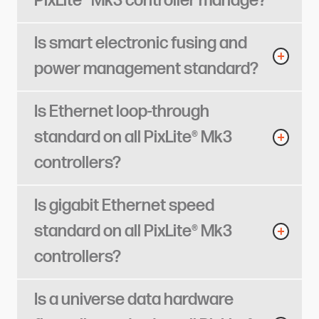
PixLite® Mk3 controller manage?​​​​‌ ‍ ​‍​‍‌‍ ‌ ​‍‌‍‍‌‌‍‌ ‌‍‍‌‌‍ ‍​‍​‍​ ‍‍​‍​‍‌ ​ ‌‍​‌‌‍ ‍‌‍‍‌‌ ‌​‌ ‍‌​‍ ‍‌‍‍‌‌‍ ​‍​‍​‍ ​​‍​‍‌‍‍​‌ ​‍‌‍‌‌‌‍‌‍​‍​‍​ ‍‍​‍​‍​‍ ‌ ​ ‌ ‌​‌ ‌‌‌‍‌​‌‍‍‌‌‍ ​‍ ‌‍‍‌‌‍ ‍‌ ‌​‌‍‌‌‌‍ ‍‌ ‌​​‍ ‌‍‌‌‌‍‌​‌‍‍‌‌ ‌​​‍ ‌‍ ‌‌‍ ‌‍‌​‌‍‌‌​ ‌‌ ​​‌ ​‍‌‍‌‌‌ ​ ‌‍‌‌‌‍ ‍‌ ‌​‌‍​‌‌ ‌​‌‍‍‌‌‍ ‌‍ ‍​ ‍ ‌‍‍‌‌‍‌​​ ‌‌‍‌‌​ ​‍​ ‌‍​ ‌ ‌‍​ ​ ​‍​ ‌‌​ ‍​​‍ ‌​ ‌​‌‍​ ​ ‍​‌‍‌‍​‍ ‌​ ‌​‌‍​ ​ ​​‌‍​‍​‍ ‌​ ‍‌​ ‌‌‌‍‌‌​ ‌‍​‍ ‌​ ‌‍​ ​ ‌‍​‌​ ‌‌​ ​​​ ‌‍​ ​‌​ ‌‍​ ‌‍​ ‌ ​ ​‌​ ​​​ ‍ ‌ ‌​‌ ‍‌‌ ​​‌‍‌‌​ ‌‌‍‌‍‌‍​‌‌ ​‌​ ‍ ‌ ​​‌‍​‌‌ ‌​‌‍‍​​ ‌‌ ‌​‌‍‍‌‌ ‌​‌‍ ​‌‍‌‌​ ‌‍​‍‌‍​‌‌ ​ ‌‍‌‌‌‌‌‌‌ ​‍‌‍ ​​ ‌​‍‌‌​ ​‍‌​‌‍‌ ​ ‌ ‌​‌ ‌‌‌‍‌​‌‍‍‌‌‍ ​‍‌‍‌‍‍‌‌‍‌​​ ‌‌‍‌‌​ ​‍​ ‌‍​ ‌ ‌‍​ ​ ​‍​ ‌‌​ ‍​​‍ ‌​ ‌​‌‍​ ​ ‍​‌‍‌‍​‍ ‌​ ‌​‌‍​ ​ ​​‌‍​‍​‍ ‌​ ‍‌​ ‌‌‌‍‌‌​ ‌‍​‍ ‌​ ‌‍​ ​ ‌‍​‌​ ‌‌​ ​​​ ‌‍​ ​‌​ ‌‍​ ‌‍​ ‌ ​ ​‌​ ​​​‍‌‍‌ ‌​‌ ‍‌‌ ​​‌‍‌‌​ ‌‌‍‌‍‌‍​‌‌ ​‌​‍‌‍‌ ​​‌‍​‌‌ ‌​‌‍‍​​ ‌‌ ‌​‌‍‍‌‌ ‌​‌‍ ​‌‍‌‌​‍‌‍‌ ​​‌‍‌‌‌ ​‍‌ ​ ‌ ​​‌‍‌‌‌‍​ ‌ ‌​‌‍‍‌‌ ‌‍‌‍‌‌​ ‌‌ ​​‌ ‌‌‌‍​‍‌‍ ​‌‍‍‌‌ ​ ‌‍‍​‌‍‌‌‌‍‌​​‍​‍‌ ‌
Is smart electronic fusing and
power management standard?​​​​‌ ‍ ​‍​‍‌‍ ‌ ​‍‌‍‍‌‌‍‌ ‌‍‍‌‌‍ ‍​‍​‍​ ‍‍​‍​‍‌ ​ ‌‍​‌‌‍ ‍‌‍‍‌‌ ‌​‌ ‍‌​‍ ‍‌‍‍‌‌‍ ​‍​‍​‍ ​​‍​‍‌‍‍​‌ ​‍‌‍‌‌‌‍‌‍​‍​‍​ ‍‍​‍​‍​‍ ‌ ​ ‌ ‌​‌ ‌‌‌‍‌​‌‍‍‌‌‍ ​‍ ‌‍‍‌‌‍ ‍‌ ‌​‌‍‌‌‌‍ ‍‌ ‌​​‍ ‌‍‌‌‌‍‌​‌‍‍‌‌ ‌​​‍ ‌‍ ‌‌‍ ‌‍‌​‌‍‌‌​ ‌‌ ​​‌ ​‍‌‍‌‌‌ ​ ‌‍‌‌‌‍ ‍‌ ‌​‌‍​‌‌ ‌​‌‍‍‌‌‍ ‌‍ ‍​ ‍ ‌‍‍‌‌‍‌​​ ‌‌‍‌‍‌‍‌‌​ ‌‍​ ​ ‌‍​ ​ ‌‌‌‍​‍‌‍‌​​‍ ‌​ ​ ‌‍‌‍​ ​‍​ ​‍​‍ ‌​ ‌​‌‍​‍​ ‌‌​ ‌‍​‍ ‌​ ‍​​ ‌‌​ ‍‌​ ​​​‍ ‌​ ‌‍​ ‌​‌‍‌‌​ ‌​‌‍‌‍‌‍‌‌​ ​ ​ ‌‌‌‍‌‍​ ‍​‌‍‌‌‌‍​‍​ ‍ ‌ ‌​‌ ‍‌‌ ​​‌‍‌‌​ ‌‌‍‌‍‌‍​‌‌ ​‌​ ‍ ‌ ​​‌‍​‌‌ ‌​‌‍‍​​ ‌‌ ‌​‌‍‍‌‌ ‌​‌‍ ​‌‍‌‌​ ‌‍​‍‌‍​‌‌ ​ ‌‍‌‌‌‌‌‌‌ ​‍‌‍ ​​ ‌​‍‌‌​ ​‍‌​‌‍‌ ​ ‌ ‌​‌ ‌‌‌‍‌​‌‍‍‌‌‍ ​‍‌‍‌‍‍‌‌‍‌​​ ‌‌‍‌‍‌‍‌‌​ ‌‍​ ​ ‌‍​ ​ ‌‌‌‍​‍‌‍‌​​‍ ‌​ ​ ‌‍‌‍​ ​‍​ ​‍​‍ ‌​ ‌​‌‍​‍​ ‌‌​ ‌‍​‍ ‌​ ‍​​ ‌‌​ ‍‌​ ​​​‍ ‌​ ‌‍​ ‌​‌‍‌‌​ ‌​‌‍‌‍‌‍‌‌​ ​ ​ ‌‌‌‍‌‍​ ‍​‌‍‌‌‌‍​‍​‍‌‍‌ ‌​‌ ‍‌‌ ​​‌‍‌‌​ ‌‌‍‌‍‌‍​‌‌ ​‌​‍‌‍‌ ​​‌‍​‌‌ ‌​‌‍‍​​ ‌‌ ‌​‌‍‍‌‌ ‌​‌‍ ​‌‍‌‌​‍‌‍‌ ​​‌‍‌‌‌ ​‍‌ ​ ‌ ​​‌‍‌‌‌‍​ ‌ ‌​‌‍‍‌‌ ‌‍‌‍‌‌​ ‌‌ ​​‌ ‌‌‌‍​‍‌‍ ​‌‍‍‌‌ ​ ‌‍‍​‌‍‌‌‌‍‌​​‍​‍‌ ‌
Is Ethernet loop-through
standard on all PixLite® Mk3
controllers?​​​​‌ ‍ ​‍​‍‌‍ ‌ ​‍‌‍‍‌‌‍‌ ‌‍‍‌‌‍ ‍​‍​‍​ ‍‍​‍​‍‌ ​ ‌‍​‌‌‍ ‍‌‍‍‌‌ ‌​‌ ‍‌​‍ ‍‌‍‍‌‌‍ ​‍​‍​‍ ​​‍​‍‌‍‍​‌ ​‍‌‍‌‌‌‍‌‍​‍​‍​ ‍‍​‍​‍​‍ ‌ ​ ‌ ‌​‌ ‌‌‌‍‌​‌‍‍‌‌‍ ​‍ ‌‍‍‌‌‍ ‍‌ ‌​‌‍‌‌‌‍ ‍‌ ‌​​‍ ‌‍‌‌‌‍‌​‌‍‍‌‌ ‌​​‍ ‌‍ ‌‌‍ ‌‍‌​‌‍‌‌​ ‌‌ ​​‌ ​‍‌‍‌‌‌ ​ ‌‍‌‌‌‍ ‍‌ ‌​‌‍​‌‌ ‌​‌‍‍‌‌‍ ‌‍ ‍​ ‍ ‌‍‍‌‌‍‌​​ ‌‌‍‌‍‌‍‌​​ ‌‍‌‍​ ​ ‌ ​ ‌‍​ ​​​ ‌​​‍ ‌​ ​‍‌‍‌‌​ ​‍​ ‌‍​‍ ‌​ ‌​‌‍​ ​ ‌ ​ ‍‌​‍ ‌​ ‍​​ ‌‍‌‍‌‌​ ‍‌​‍ ‌‌‍‌‍​ ‌‌‌‍​ ​ ‍‌​ ​‌‌‍‌‌​ ‌ ​ ‍​‌‍​ ​ ‌‍​ ‌‍​ ​ ​ ‍ ‌ ‌​‌ ‍‌‌ ​​‌‍‌‌​ ‌‌‍‌‍‌‍​‌‌ ​‌​ ‍ ‌ ​​‌‍​‌‌ ‌​‌‍‍​​ ‌‌ ‌​‌‍‍‌‌ ‌​‌‍ ​‌‍‌‌​ ‌‍​‍‌‍​‌‌ ​ ‌‍‌‌‌‌‌‌‌ ​‍‌‍ ​​ ‌​‍‌‌​ ​‍‌​‌‍‌ ​ ‌ ‌​‌ ‌‌‌‍‌​‌‍‍‌‌‍ ​‍‌‍‌‍‍‌‌‍‌​​ ‌‌‍‌‍‌‍‌​​ ‌‍‌‍​ ​ ‌ ​ ‌‍​ ​​​ ‌​​‍ ‌​ ​‍‌‍‌‌​ ​‍​ ‌‍​‍ ‌​ ‌​‌‍​ ​ ‌ ​ ‍‌​‍ ‌​ ‍​​ ‌‍‌‍‌‌​ ‍‌​‍ ‌‌‍‌‍​ ‌‌‌‍​ ​ ‍‌​ ​‌‌‍‌‌​ ‌ ​ ‍​‌‍​ ​ ‌‍​ ‌‍​ ​ ​‍‌‍‌ ‌​‌ ‍‌‌ ​​‌‍‌‌​ ‌‌‍‌‍‌‍​‌‌ ​‌​‍‌‍‌ ​​‌‍​‌‌ ‌​‌‍‍​​ ‌‌ ‌​‌‍‍‌‌ ‌​‌‍ ​‌‍‌‌​‍‌‍‌ ​​‌‍‌‌‌ ​‍‌ ​ ‌ ​​‌‍‌‌‌‍​ ‌ ‌​‌‍‍‌‌ ‌‍‌‍‌‌​ ‌‌ ​​‌ ‌‌‌‍​‍‌‍ ​‌‍‍‌‌ ​ ‌‍‍​‌‍‌‌‌‍‌​​‍​‍‌ ‌
Is gigabit Ethernet speed
standard on all PixLite® Mk3
controllers?​​​​‌ ‍ ​‍​‍‌‍ ‌ ​‍‌‍‍‌‌‍‌ ‌‍‍‌‌‍ ‍​‍​‍​ ‍‍​‍​‍‌ ​ ‌‍​‌‌‍ ‍‌‍‍‌‌ ‌​‌ ‍‌​‍ ‍‌‍‍‌‌‍ ​‍​‍​‍ ​​‍​‍‌‍‍​‌ ​‍‌‍‌‌‌‍‌‍​‍​‍​ ‍‍​‍​‍​‍ ‌ ​ ‌ ‌​‌ ‌‌‌‍‌​‌‍‍‌‌‍ ​‍ ‌‍‍‌‌‍ ‍‌ ‌​‌‍‌‌‌‍ ‍‌ ‌​​‍ ‌‍‌‌‌‍‌​‌‍‍‌‌ ‌​​‍ ‌‍ ‌‌‍ ‌‍‌​‌‍‌‌​ ‌‌ ​​‌ ​‍‌‍‌‌‌ ​ ‌‍‌‌‌‍ ‍‌ ‌​‌‍​‌‌ ‌​‌‍‍‌‌‍ ‌‍ ‍​ ‍ ‌‍‍‌‌‍‌​​ ‌​ ​‌​ ‌‌‌‍‌‌​ ​​‌‍​‍‌‍‌‌​ ‌‍‌‍‌‍​‍ ‌‌‍‌‌​ ‍‌​ ​‌‌‍​‌​‍ ‌​ ‌​​ ‍‌‌‍‌​​ ​‍​‍ ‌​ ‍‌​ ‌ ​ ​‍‌‍​‍​‍ ‌​ ​‍​ ​​​ ​‍​ ​‍​ ​‌​ ​‍​ ‍​​ ​‍​ ‌ ‌‍​ ​ ‍​​ ‌ ​ ‍ ‌ ‌​‌ ‍‌‌ ​​‌‍‌‌​ ‌‌‍‌‍‌‍​‌‌ ​‌​ ‍ ‌ ​​‌‍​‌‌ ‌​‌‍‍​​ ‌‌ ‌​‌‍‍‌‌ ‌​‌‍ ​‌‍‌‌​ ‌‍​‍‌‍​‌‌ ​ ‌‍‌‌‌‌‌‌‌ ​‍‌‍ ​​ ‌​‍‌‌​ ​‍‌​‌‍‌ ​ ‌ ‌​‌ ‌‌‌‍‌​‌‍‍‌‌‍ ​‍‌‍‌‍‍‌‌‍‌​​ ‌​ ​‌​ ‌‌‌‍‌‌​ ​​‌‍​‍‌‍‌‌​ ‌‍‌‍‌‍​‍ ‌‌‍‌‌​ ‍‌​ ​‌‌‍​‌​‍ ‌​ ‌​​ ‍‌‌‍‌​​ ​‍​‍ ‌​ ‍‌​ ‌ ​ ​‍‌‍​‍​‍ ‌​ ​‍​ ​​​ ​‍​ ​‍​ ​‌​ ​‍​ ‍​​ ​‍​ ‌ ‌‍​ ​ ‍​​ ‌ ​‍‌‍‌ ‌​‌ ‍‌‌ ​​‌‍‌‌​ ‌‌‍‌‍‌‍​‌‌ ​‌​‍‌‍‌ ​​‌‍​‌‌ ‌​‌‍‍​​ ‌‌ ‌​‌‍‍‌‌ ‌​‌‍ ​‌‍‌‌​‍‌‍‌ ​​‌‍‌‌‌ ​‍‌ ​ ‌ ​​‌‍‌‌‌‍​ ‌ ‌​‌‍‍‌‌ ‌‍‌‍‌‌​ ‌‌ ​​‌ ‌‌‌‍​‍‌‍ ​‌‍‍‌‌ ​ ‌‍‍​‌‍‌‌‌‍‌​​‍​‍‌ ‌
Is a universe data hardware