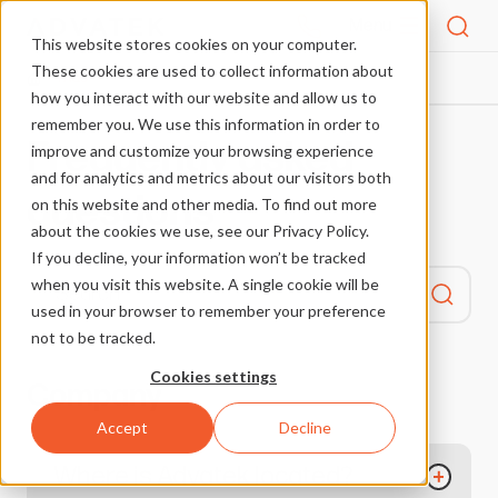
Menu
This website stores cookies on your computer.
These cookies are used to collect information about
FAQS
HOME
how you interact with our website and allow us to
remember you. We use this information in order to
Frequently asked
improve and customize your browsing experience
and for analytics and metrics about our visitors both
questions
on this website and other media. To find out more
about the cookies we use, see our Privacy Policy.
If you decline, your information won’t be tracked
when you visit this website. A single cookie will be
used in your browser to remember your preference
not to be tracked.
Cookies settings
Company​​​​‌ ‍ ​‍​‍‌‍ ‌ ​‍‌‍‍‌‌‍‌ ‌‍‍‌‌‍ ‍​‍​‍​ ‍‍​‍​‍‌ ​ ‌‍​‌‌‍ ‍‌‍‍‌‌ ‌​‌ ‍‌​‍ ‍‌‍‍‌‌‍ ​‍​‍​‍ ​​‍​‍‌‍‍​‌ ​‍‌‍‌‌‌‍‌‍​‍​‍​ ‍‍​‍​‍​‍ ‌ ​ ‌ ‌​‌ ‌‌‌‍‌​‌‍‍‌‌‍ ​‍ ‌‍‍‌‌‍ ‍‌ ‌​‌‍‌‌‌‍ ‍‌ ‌​​‍ ‌‍‌‌‌‍‌​‌‍‍‌‌ ‌​​‍ ‌‍ ‌‌‍ ‌‍‌​‌‍‌‌​ ‌‌ ​​‌ ​‍‌‍‌‌‌ ​ ‌‍‌‌‌‍ ‍‌ ‌​‌‍​‌‌ ‌​‌‍‍‌‌‍ ‌‍ ‍​ ‍ ‌‍‍‌‌‍‌​​ ‌​ ‍​​ ‍‌‌‍​‍​ ​‍​ ‍‌​ ‍‌​ ‍‌​ ‌‌​‍ ‌​ ​​‌‍​‍‌‍‌‍​ ​‌​‍ ‌​ ‌​​ ‍‌‌‍‌​​ ‌​​‍ ‌​ ‍​‌‍​‍​ ‍‌​ ​‌​‍ ‌​ ​​‌‍​ ​ ​‌​ ​​‌‍‌​​ ‌ ‌‍​‌‌‍​ ​ ​​​ ‍‌​ ‌​​ ​​​ ‍ ‌ ‌​‌ ‍‌‌ ​​‌‍‌‌​ ‌‌‍‌‍‌‍​‌‌ ​‌‌​​ ‌‍​‌‌ ‌​‌‍‌‌‌‍‌ ‌‍ ‌ ​‍‌ ‍‌​ ‍ ‌ ​​‌‍​‌‌ ‌​‌‍‍​​ ‌‌ ‌​‌‍‍‌‌ ‌​‌‍ ​‌‍‌‌​ ‌‍​‍‌‍​‌‌ ​ ‌‍‌‌‌‌‌‌‌ ​‍‌‍ ​​ ‌​‍‌‌​ ​‍‌​‌‍‌ ​ ‌ ‌​‌ ‌‌‌‍‌​‌‍‍‌‌‍ ​‍‌‍‌‍‍‌‌‍‌​​ ‌​ ‍​​ ‍‌‌‍​‍​ ​‍​ ‍‌​ ‍‌​ ‍‌​ ‌‌​‍ ‌​ ​​‌‍​‍‌‍‌‍​ ​‌​‍ ‌​ ‌​​ ‍‌‌‍‌​​ ‌​​‍ ‌​ ‍​‌‍​‍​ ‍‌​ ​‌​‍ ‌​ ​​‌‍​ ​ ​‌​ ​​‌‍‌​​ ‌ ‌‍​‌‌‍​ ​ ​​​ ‍‌​ ‌​​ ​​​‍‌‍‌ ‌​‌ ‍‌‌ ​​‌‍‌‌​ ‌‌‍‌‍‌‍​‌‌ ​‌‌​​ ‌‍​‌‌ ‌​‌‍‌‌‌‍‌ ‌‍ ‌ ​‍‌ ‍‌​‍‌‍‌ ​​‌‍​‌‌ ‌​‌‍‍​​ ‌‌ ‌​‌‍‍‌‌ ‌​‌‍ ​‌‍‌‌​‍‌‍‌ ​​‌‍‌‌‌ ​‍‌ ​ ‌ ​​‌‍‌‌‌‍​ ‌ ‌​‌‍‍‌‌ ‌‍‌‍‌‌​ ‌‌ ​​‌ ‌‌‌‍​‍‌‍ ​‌‍‍‌‌ ​ ‌‍‍​‌‍‌‌‌‍‌​​‍​‍‌ ‌
Accept
Decline
Where is Advatek located?​​​​‌ ‍ ​‍​‍‌‍ ‌ ​‍‌‍‍‌‌‍‌ ‌‍‍‌‌‍ ‍​‍​‍​ ‍‍​‍​‍‌ ​ ‌‍​‌‌‍ ‍‌‍‍‌‌ ‌​‌ ‍‌​‍ ‍‌‍‍‌‌‍ ​‍​‍​‍ ​​‍​‍‌‍‍​‌ ​‍‌‍‌‌‌‍‌‍​‍​‍​ ‍‍​‍​‍​‍ ‌ ​ ‌ ‌​‌ ‌‌‌‍‌​‌‍‍‌‌‍ ​‍ ‌‍‍‌‌‍ ‍‌ ‌​‌‍‌‌‌‍ ‍‌ ‌​​‍ ‌‍‌‌‌‍‌​‌‍‍‌‌ ‌​​‍ ‌‍ ‌‌‍ ‌‍‌​‌‍‌‌​ ‌‌ ​​‌ ​‍‌‍‌‌‌ ​ ‌‍‌‌‌‍ ‍‌ ‌​‌‍​‌‌ ‌​‌‍‍‌‌‍ ‌‍ ‍​ ‍ ‌‍‍‌‌‍‌​​ ‌​ ‍​‌‍‌‌​ ‌‍‌‍​‌​ ‌‌​ ‌‍​ ‍​‌‍​‌​‍ ‌​ ‍‌​ ‌‍​ ‌‍‌‍‌​​‍ ‌​ ‌​​ ‌ ‌‍‌‌​ ​ ​‍ ‌​ ‍‌‌‍‌​‌‍​‍​ ​‍​‍ ‌​ ‍​‌‍​‌​ ​​​ ‌‌​ ​‍​ ‌​​ ​​​ ​‍‌‍‌‌​ ​‍​ ​‍‌‍​ ​ ‍ ‌ ‌​‌ ‍‌‌ ​​‌‍‌‌​ ‌‌‍‌‍‌‍​‌‌ ​‌​ ‍ ‌ ​​‌‍​‌‌ ‌​‌‍‍​​ ‌‌ ‌​‌‍‍‌‌ ‌​‌‍ ​‌‍‌‌​ ‌‍​‍‌‍​‌‌ ​ ‌‍‌‌‌‌‌‌‌ ​‍‌‍ ​​ ‌​‍‌‌​ ​‍‌​‌‍‌ ​ ‌ ‌​‌ ‌‌‌‍‌​‌‍‍‌‌‍ ​‍‌‍‌‍‍‌‌‍‌​​ ‌​ ‍​‌‍‌‌​ ‌‍‌‍​‌​ ‌‌​ ‌‍​ ‍​‌‍​‌​‍ ‌​ ‍‌​ ‌‍​ ‌‍‌‍‌​​‍ ‌​ ‌​​ ‌ ‌‍‌‌​ ​ ​‍ ‌​ ‍‌‌‍‌​‌‍​‍​ ​‍​‍ ‌​ ‍​‌‍​‌​ ​​​ ‌‌​ ​‍​ ‌​​ ​​​ ​‍‌‍‌‌​ ​‍​ ​‍‌‍​ ​‍‌‍‌ ‌​‌ ‍‌‌ ​​‌‍‌‌​ ‌‌‍‌‍‌‍​‌‌ ​‌​‍‌‍‌ ​​‌‍​‌‌ ‌​‌‍‍​​ ‌‌ ‌​‌‍‍‌‌ ‌​‌‍ ​‌‍‌‌​‍‌‍‌ ​​‌‍‌‌‌ ​‍‌ ​ ‌ ​​‌‍‌‌‌‍​ ‌ ‌​‌‍‍‌‌ ‌‍‌‍‌‌​ ‌‌ ​​‌ ‌‌‌‍​‍‌‍ ​‌‍‍‌‌ ​ ‌‍‍​‌‍‌‌‌‍‌​​‍​‍‌ ‌