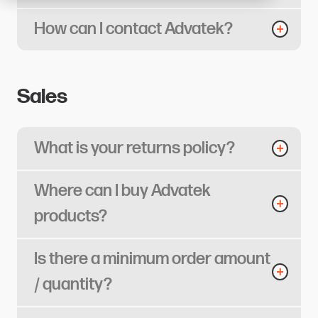
How can I contact Advatek?​​​​‌ ‍ ​‍​‍‌‍ ‌ ​‍‌‍‍‌‌‍‌ ‌‍‍‌‌‍ ‍​‍​‍​ ‍‍​‍​‍‌ ​ ‌‍​‌‌‍ ‍‌‍‍‌‌ ‌​‌ ‍‌​‍ ‍‌‍‍‌‌‍ ​‍​‍​‍ ​​‍​‍‌‍‍​‌ ​‍‌‍‌‌‌‍‌‍​‍​‍​ ‍‍​‍​‍​‍ ‌ ​ ‌ ‌​‌ ‌‌‌‍‌​‌‍‍‌‌‍ ​‍ ‌‍‍‌‌‍ ‍‌ ‌​‌‍‌‌‌‍ ‍‌ ‌​​‍ ‌‍‌‌‌‍‌​‌‍‍‌‌ ‌​​‍ ‌‍ ‌‌‍ ‌‍‌​‌‍‌‌​ ‌‌ ​​‌ ​‍‌‍‌‌‌ ​ ‌‍‌‌‌‍ ‍‌ ‌​‌‍​‌‌ ‌​‌‍‍‌‌‍ ‌‍ ‍​ ‍ ‌‍‍‌‌‍‌​​ ‌‌‍‌​‌‍​ ‌‍‌‍‌‍​ ​ ​‍‌‍‌​‌‍‌‍‌‍‌​​‍ ‌​ ‌​‌‍‌‍​ ​​​ ​​​‍ ‌​ ‌​​ ​‌‌‍​‍​ ‌ ​‍ ‌‌‍​‍​ ‌‌​ ‌‍​ ​‍​‍ ‌​ ‌‍‌‍​‌​ ‌​‌‍‌​‌‍​‍​ ​‍​ ‌​​ ‌‌​ ​‌‌‍​ ​ ‍​​ ‍​​ ‍ ‌ ‌​‌ ‍‌‌ ​​‌‍‌‌​ ‌‌‍‌‍‌‍​‌‌ ​‌​ ‍ ‌ ​​‌‍​‌‌ ‌​‌‍‍​​ ‌‌ ‌​‌‍‍‌‌ ‌​‌‍ ​‌‍‌‌​ ‌‍​‍‌‍​‌‌ ​ ‌‍‌‌‌‌‌‌‌ ​‍‌‍ ​​ ‌​‍‌‌​ ​‍‌​‌‍‌ ​ ‌ ‌​‌ ‌‌‌‍‌​‌‍‍‌‌‍ ​‍‌‍‌‍‍‌‌‍‌​​ ‌‌‍‌​‌‍​ ‌‍‌‍‌‍​ ​ ​‍‌‍‌​‌‍‌‍‌‍‌​​‍ ‌​ ‌​‌‍‌‍​ ​​​ ​​​‍ ‌​ ‌​​ ​‌‌‍​‍​ ‌ ​‍ ‌‌‍​‍​ ‌‌​ ‌‍​ ​‍​‍ ‌​ ‌‍‌‍​‌​ ‌​‌‍‌​‌‍​‍​ ​‍​ ‌​​ ‌‌​ ​‌‌‍​ ​ ‍​​ ‍​​‍‌‍‌ ‌​‌ ‍‌‌ ​​‌‍‌‌​ ‌‌‍‌‍‌‍​‌‌ ​‌​‍‌‍‌ ​​‌‍​‌‌ ‌​‌‍‍​​ ‌‌ ‌​‌‍‍‌‌ ‌​‌‍ ​‌‍‌‌​‍‌‍‌ ​​‌‍‌‌‌ ​‍‌ ​ ‌ ​​‌‍‌‌‌‍​ ‌ ‌​‌‍‍‌‌ ‌‍‌‍‌‌​ ‌‌ ​​‌ ‌‌‌‍​‍‌‍ ​‌‍‍‌‌ ​ ‌‍‍​‌‍‌‌‌‍‌​​‍​‍‌ ‌
Sales​​​​‌ ‍ ​‍​‍‌‍ ‌ ​‍‌‍‍‌‌‍‌ ‌‍‍‌‌‍ ‍​‍​‍​ ‍‍​‍​‍‌ ​ ‌‍​‌‌‍ ‍‌‍‍‌‌ ‌​‌ ‍‌​‍ ‍‌‍‍‌‌‍ ​‍​‍​‍ ​​‍​‍‌‍‍​‌ ​‍‌‍‌‌‌‍‌‍​‍​‍​ ‍‍​‍​‍​‍ ‌ ​ ‌ ‌​‌ ‌‌‌‍‌​‌‍‍‌‌‍ ​‍ ‌‍‍‌‌‍ ‍‌ ‌​‌‍‌‌‌‍ ‍‌ ‌​​‍ ‌‍‌‌‌‍‌​‌‍‍‌‌ ‌​​‍ ‌‍ ‌‌‍ ‌‍‌​‌‍‌‌​ ‌‌ ​​‌ ​‍‌‍‌‌‌ ​ ‌‍‌‌‌‍ ‍‌ ‌​‌‍​‌‌ ‌​‌‍‍‌‌‍ ‌‍ ‍​ ‍ ‌‍‍‌‌‍‌​​ ‌​ ‌​​ ‌‌‌‍​‌​ ‍‌‌‍​ ​ ‌​​ ‌ ​ ‌‍​‍ ‌​ ‌​‌‍‌‍​ ​‍​ ​‍​‍ ‌​ ‌​​ ​ ​ ​‌‌‍​‍​‍ ‌‌‍​‍​ ​ ​ ‌​‌‍​ ​‍ ‌‌‍​ ​ ​​‌‍​‌​ ‍‌​ ‌​​ ‌​​ ​‌​ ‌‍‌‍​ ​ ​‍​ ‌​​ ‌‍​ ‍ ‌ ‌​‌ ‍‌‌ ​​‌‍‌‌​ ‌‌‍‌‍‌‍​‌‌ ​‌‌​​ ‌‍​‌‌ ‌​‌‍‌‌‌‍‌ ‌‍ ‌ ​‍‌ ‍‌​ ‍ ‌ ​​‌‍​‌‌ ‌​‌‍‍​​ ‌‌ ‌​‌‍‍‌‌ ‌​‌‍ ​‌‍‌‌​ ‌‍​‍‌‍​‌‌ ​ ‌‍‌‌‌‌‌‌‌ ​‍‌‍ ​​ ‌​‍‌‌​ ​‍‌​‌‍‌ ​ ‌ ‌​‌ ‌‌‌‍‌​‌‍‍‌‌‍ ​‍‌‍‌‍‍‌‌‍‌​​ ‌​ ‌​​ ‌‌‌‍​‌​ ‍‌‌‍​ ​ ‌​​ ‌ ​ ‌‍​‍ ‌​ ‌​‌‍‌‍​ ​‍​ ​‍​‍ ‌​ ‌​​ ​ ​ ​‌‌‍​‍​‍ ‌‌‍​‍​ ​ ​ ‌​‌‍​ ​‍ ‌‌‍​ ​ ​​‌‍​‌​ ‍‌​ ‌​​ ‌​​ ​‌​ ‌‍‌‍​ ​ ​‍​ ‌​​ ‌‍​‍‌‍‌ ‌​‌ ‍‌‌ ​​‌‍‌‌​ ‌‌‍‌‍‌‍​‌‌ ​‌‌​​ ‌‍​‌‌ ‌​‌‍‌‌‌‍‌ ‌‍ ‌ ​‍‌ ‍‌​‍‌‍‌ ​​‌‍​‌‌ ‌​‌‍‍​​ ‌‌ ‌​‌‍‍‌‌ ‌​‌‍ ​‌‍‌‌​‍‌‍‌ ​​‌‍‌‌‌ ​‍‌ ​ ‌ ​​‌‍‌‌‌‍​ ‌ ‌​‌‍‍‌‌ ‌‍‌‍‌‌​ ‌‌ ​​‌ ‌‌‌‍​‍‌‍ ​‌‍‍‌‌ ​ ‌‍‍​‌‍‌‌‌‍‌​​‍​‍‌ ‌
What is your returns policy?​​​​‌ ‍ ​‍​‍‌‍ ‌ ​‍‌‍‍‌‌‍‌ ‌‍‍‌‌‍ ‍​‍​‍​ ‍‍​‍​‍‌ ​ ‌‍​‌‌‍ ‍‌‍‍‌‌ ‌​‌ ‍‌​‍ ‍‌‍‍‌‌‍ ​‍​‍​‍ ​​‍​‍‌‍‍​‌ ​‍‌‍‌‌‌‍‌‍​‍​‍​ ‍‍​‍​‍​‍ ‌ ​ ‌ ‌​‌ ‌‌‌‍‌​‌‍‍‌‌‍ ​‍ ‌‍‍‌‌‍ ‍‌ ‌​‌‍‌‌‌‍ ‍‌ ‌​​‍ ‌‍‌‌‌‍‌​‌‍‍‌‌ ‌​​‍ ‌‍ ‌‌‍ ‌‍‌​‌‍‌‌​ ‌‌ ​​‌ ​‍‌‍‌‌‌ ​ ‌‍‌‌‌‍ ‍‌ ‌​‌‍​‌‌ ‌​‌‍‍‌‌‍ ‌‍ ‍​ ‍ ‌‍‍‌‌‍‌​​ ‌‌‍‌​​ ‌ ​ ​​​ ‌​​ ‍‌​ ​‌​ ‍​​ ‍‌​‍ ‌​ ‌ ​ ‌​‌‍‌‍​ ​ ​‍ ‌​ ‌​​ ‌‍‌‍‌‍​ ‌​​‍ ‌​ ‍‌‌‍​‌‌‍​ ​ ​ ​‍ ‌‌‍‌‌​ ‌ ​ ​‌​ ‍‌‌‍‌​​ ‍​​ ​ ‌‍​‍​ ​ ‌‍‌‍​ ​ ​ ​ ​ ‍ ‌ ‌​‌ ‍‌‌ ​​‌‍‌‌​ ‌‌‍‌‍‌‍​‌‌ ​‌​ ‍ ‌ ​​‌‍​‌‌ ‌​‌‍‍​​ ‌‌ ‌​‌‍‍‌‌ ‌​‌‍ ​‌‍‌‌​ ‌‍​‍‌‍​‌‌ ​ ‌‍‌‌‌‌‌‌‌ ​‍‌‍ ​​ ‌​‍‌‌​ ​‍‌​‌‍‌ ​ ‌ ‌​‌ ‌‌‌‍‌​‌‍‍‌‌‍ ​‍‌‍‌‍‍‌‌‍‌​​ ‌‌‍‌​​ ‌ ​ ​​​ ‌​​ ‍‌​ ​‌​ ‍​​ ‍‌​‍ ‌​ ‌ ​ ‌​‌‍‌‍​ ​ ​‍ ‌​ ‌​​ ‌‍‌‍‌‍​ ‌​​‍ ‌​ ‍‌‌‍​‌‌‍​ ​ ​ ​‍ ‌‌‍‌‌​ ‌ ​ ​‌​ ‍‌‌‍‌​​ ‍​​ ​ ‌‍​‍​ ​ ‌‍‌‍​ ​ ​ ​ ​‍‌‍‌ ‌​‌ ‍‌‌ ​​‌‍‌‌​ ‌‌‍‌‍‌‍​‌‌ ​‌​‍‌‍‌ ​​‌‍​‌‌ ‌​‌‍‍​​ ‌‌ ‌​‌‍‍‌‌ ‌​‌‍ ​‌‍‌‌​‍‌‍‌ ​​‌‍‌‌‌ ​‍‌ ​ ‌ ​​‌‍‌‌‌‍​ ‌ ‌​‌‍‍‌‌ ‌‍‌‍‌‌​ ‌‌ ​​‌ ‌‌‌‍​‍‌‍ ​‌‍‍‌‌ ​ ‌‍‍​‌‍‌‌‌‍‌​​‍​‍‌ ‌
Where can I buy Advatek
products?​​​​‌ ‍ ​‍​‍‌‍ ‌ ​‍‌‍‍‌‌‍‌ ‌‍‍‌‌‍ ‍​‍​‍​ ‍‍​‍​‍‌ ​ ‌‍​‌‌‍ ‍‌‍‍‌‌ ‌​‌ ‍‌​‍ ‍‌‍‍‌‌‍ ​‍​‍​‍ ​​‍​‍‌‍‍​‌ ​‍‌‍‌‌‌‍‌‍​‍​‍​ ‍‍​‍​‍​‍ ‌ ​ ‌ ‌​‌ ‌‌‌‍‌​‌‍‍‌‌‍ ​‍ ‌‍‍‌‌‍ ‍‌ ‌​‌‍‌‌‌‍ ‍‌ ‌​​‍ ‌‍‌‌‌‍‌​‌‍‍‌‌ ‌​​‍ ‌‍ ‌‌‍ ‌‍‌​‌‍‌‌​ ‌‌ ​​‌ ​‍‌‍‌‌‌ ​ ‌‍‌‌‌‍ ‍‌ ‌​‌‍​‌‌ ‌​‌‍‍‌‌‍ ‌‍ ‍​ ‍ ‌‍‍‌‌‍‌​​ ‌‌‍‌​​ ​‌​ ‌​​ ​ ‌‍‌​‌‍​ ​ ​‍​ ​‌​‍ ‌​ ‌ ‌‍‌‍​ ‌‍‌‍‌‍​‍ ‌​ ‌​‌‍​‌‌‍​‌​ ‍​​‍ ‌‌‍​‌​ ​‍​ ‌‍​ ‌‍​‍ ‌​ ‍​​ ‌​‌‍​ ‌‍​‌‌‍​ ‌‍‌​‌‍​ ​ ​​​ ‍‌​ ‌‌‌‍​ ‌‍​‍​ ‍ ‌ ‌​‌ ‍‌‌ ​​‌‍‌‌​ ‌‌‍‌‍‌‍​‌‌ ​‌​ ‍ ‌ ​​‌‍​‌‌ ‌​‌‍‍​​ ‌‌ ‌​‌‍‍‌‌ ‌​‌‍ ​‌‍‌‌​ ‌‍​‍‌‍​‌‌ ​ ‌‍‌‌‌‌‌‌‌ ​‍‌‍ ​​ ‌​‍‌‌​ ​‍‌​‌‍‌ ​ ‌ ‌​‌ ‌‌‌‍‌​‌‍‍‌‌‍ ​‍‌‍‌‍‍‌‌‍‌​​ ‌‌‍‌​​ ​‌​ ‌​​ ​ ‌‍‌​‌‍​ ​ ​‍​ ​‌​‍ ‌​ ‌ ‌‍‌‍​ ‌‍‌‍‌‍​‍ ‌​ ‌​‌‍​‌‌‍​‌​ ‍​​‍ ‌‌‍​‌​ ​‍​ ‌‍​ ‌‍​‍ ‌​ ‍​​ ‌​‌‍​ ‌‍​‌‌‍​ ‌‍‌​‌‍​ ​ ​​​ ‍‌​ ‌‌‌‍​ ‌‍​‍​‍‌‍‌ ‌​‌ ‍‌‌ ​​‌‍‌‌​ ‌‌‍‌‍‌‍​‌‌ ​‌​‍‌‍‌ ​​‌‍​‌‌ ‌​‌‍‍​​ ‌‌ ‌​‌‍‍‌‌ ‌​‌‍ ​‌‍‌‌​‍‌‍‌ ​​‌‍‌‌‌ ​‍‌ ​ ‌ ​​‌‍‌‌‌‍​ ‌ ‌​‌‍‍‌‌ ‌‍‌‍‌‌​ ‌‌ ​​‌ ‌‌‌‍​‍‌‍ ​‌‍‍‌‌ ​ ‌‍‍​‌‍‌‌‌‍‌​​‍​‍‌ ‌
Is there a minimum order amount
/ quantity?​​​​‌ ‍ ​‍​‍‌‍ ‌ ​‍‌‍‍‌‌‍‌ ‌‍‍‌‌‍ ‍​‍​‍​ ‍‍​‍​‍‌ ​ ‌‍​‌‌‍ ‍‌‍‍‌‌ ‌​‌ ‍‌​‍ ‍‌‍‍‌‌‍ ​‍​‍​‍ ​​‍​‍‌‍‍​‌ ​‍‌‍‌‌‌‍‌‍​‍​‍​ ‍‍​‍​‍​‍ ‌ ​ ‌ ‌​‌ ‌‌‌‍‌​‌‍‍‌‌‍ ​‍ ‌‍‍‌‌‍ ‍‌ ‌​‌‍‌‌‌‍ ‍‌ ‌​​‍ ‌‍‌‌‌‍‌​‌‍‍‌‌ ‌​​‍ ‌‍ ‌‌‍ ‌‍‌​‌‍‌‌​ ‌‌ ​​‌ ​‍‌‍‌‌‌ ​ ‌‍‌‌‌‍ ‍‌ ‌​‌‍​‌‌ ‌​‌‍‍‌‌‍ ‌‍ ‍​ ‍ ‌‍‍‌‌‍‌​​ ‌​ ​ ‌‍‌‍‌‍‌​‌‍​‍​ ​‍​ ‌‌​ ‌‍‌‍‌​​‍ ‌​ ‍‌‌‍‌​​ ​ ‌‍​‍​‍ ‌​ ‌​‌‍​‍​ ‍‌​ ‌‍​‍ ‌​ ‍‌​ ‌ ​ ​‌​ ‌ ​‍ ‌‌‍​ ​ ​ ​ ‌‍​ ‍‌‌‍‌​‌‍​‌‌‍​ ​ ​‌‌‍​ ​ ‌ ‌‍‌‌​ ​‌​ ‍ ‌ ‌​‌ ‍‌‌ ​​‌‍‌‌​ ‌‌‍‌‍‌‍​‌‌ ​‌​ ‍ ‌ ​​‌‍​‌‌ ‌​‌‍‍​​ ‌‌ ‌​‌‍‍‌‌ ‌​‌‍ ​‌‍‌‌​ ‌‍​‍‌‍​‌‌ ​ ‌‍‌‌‌‌‌‌‌ ​‍‌‍ ​​ ‌​‍‌‌​ ​‍‌​‌‍‌ ​ ‌ ‌​‌ ‌‌‌‍‌​‌‍‍‌‌‍ ​‍‌‍‌‍‍‌‌‍‌​​ ‌​ ​ ‌‍‌‍‌‍‌​‌‍​‍​ ​‍​ ‌‌​ ‌‍‌‍‌​​‍ ‌​ ‍‌‌‍‌​​ ​ ‌‍​‍​‍ ‌​ ‌​‌‍​‍​ ‍‌​ ‌‍​‍ ‌​ ‍‌​ ‌ ​ ​‌​ ‌ ​‍ ‌‌‍​ ​ ​ ​ ‌‍​ ‍‌‌‍‌​‌‍​‌‌‍​ ​ ​‌‌‍​ ​ ‌ ‌‍‌‌​ ​‌​‍‌‍‌ ‌​‌ ‍‌‌ ​​‌‍‌‌​ ‌‌‍‌‍‌‍​‌‌ ​‌​‍‌‍‌ ​​‌‍​‌‌ ‌​‌‍‍​​ ‌‌ ‌​‌‍‍‌‌ ‌​‌‍ ​‌‍‌‌​‍‌‍‌ ​​‌‍‌‌‌ ​‍‌ ​ ‌ ​​‌‍‌‌‌‍​ ‌ ‌​‌‍‍‌‌ ‌‍‌‍‌‌​ ‌‌ ​​‌ ‌‌‌‍​‍‌‍ ​‌‍‍‌‌ ​ ‌‍‍​‌‍‌‌‌‍‌​​‍​‍‌ ‌