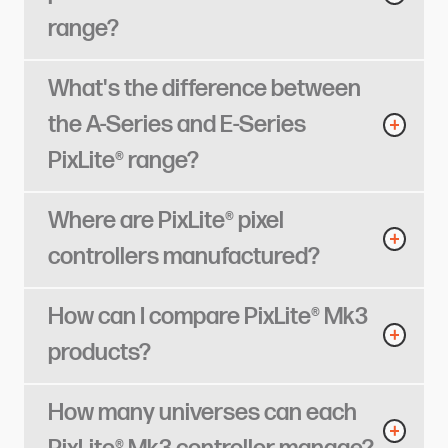
range?​​​​‌ ‍ ​‍​‍‌‍ ‌ ​‍‌‍‍‌‌‍‌ ‌‍‍‌‌‍ ‍​‍​‍​ ‍‍​‍​‍‌ ​ ‌‍​‌‌‍ ‍‌‍‍‌‌ ‌​‌ ‍‌​‍ ‍‌‍‍‌‌‍ ​‍​‍​‍ ​​‍​‍‌‍‍​‌ ​‍‌‍‌‌‌‍‌‍​‍​‍​ ‍‍​‍​‍​‍ ‌ ​ ‌ ‌​‌ ‌‌‌‍‌​‌‍‍‌‌‍ ​‍ ‌‍‍‌‌‍ ‍‌ ‌​‌‍‌‌‌‍ ‍‌ ‌​​‍ ‌‍‌‌‌‍‌​‌‍‍‌‌ ‌​​‍ ‌‍ ‌‌‍ ‌‍‌​‌‍‌‌​ ‌‌ ​​‌ ​‍‌‍‌‌‌ ​ ‌‍‌‌‌‍ ‍‌ ‌​‌‍​‌‌ ‌​‌‍‍‌‌‍ ‌‍ ‍​ ‍ ‌‍‍‌‌‍‌​​ ‌​ ​​​ ​‌​ ​‍​ ​​‌‍‌‌‌‍​‌​ ‌‌​ ‌ ​‍ ‌‌‍​ ‌‍​‍‌‍‌‌​ ‌‌​‍ ‌​ ‌​‌‍‌‍​ ​​​ ‌‍​‍ ‌​ ‍​​ ​‍​ ​‍​ ​‍​‍ ‌​ ​‌​ ​‍‌‍​ ​ ​​‌‍​‌​ ‌‌‌‍‌‌‌‍​‌​ ‌‌‌‍​‌​ ‌ ​ ‍​​ ‍ ‌ ‌​‌ ‍‌‌ ​​‌‍‌‌​ ‌‌‍‌‍‌‍​‌‌ ​‌​ ‍ ‌ ​​‌‍​‌‌ ‌​‌‍‍​​ ‌‌ ‌​‌‍‍‌‌ ‌​‌‍ ​‌‍‌‌​ ‌‍​‍‌‍​‌‌ ​ ‌‍‌‌‌‌‌‌‌ ​‍‌‍ ​​ ‌​‍‌‌​ ​‍‌​‌‍‌ ​ ‌ ‌​‌ ‌‌‌‍‌​‌‍‍‌‌‍ ​‍‌‍‌‍‍‌‌‍‌​​ ‌​ ​​​ ​‌​ ​‍​ ​​‌‍‌‌‌‍​‌​ ‌‌​ ‌ ​‍ ‌‌‍​ ‌‍​‍‌‍‌‌​ ‌‌​‍ ‌​ ‌​‌‍‌‍​ ​​​ ‌‍​‍ ‌​ ‍​​ ​‍​ ​‍​ ​‍​‍ ‌​ ​‌​ ​‍‌‍​ ​ ​​‌‍​‌​ ‌‌‌‍‌‌‌‍​‌​ ‌‌‌‍​‌​ ‌ ​ ‍​​‍‌‍‌ ‌​‌ ‍‌‌ ​​‌‍‌‌​ ‌‌‍‌‍‌‍​‌‌ ​‌​‍‌‍‌ ​​‌‍​‌‌ ‌​‌‍‍​​ ‌‌ ‌​‌‍‍‌‌ ‌​‌‍ ​‌‍‌‌​‍‌‍‌ ​​‌‍‌‌‌ ​‍‌ ​ ‌ ​​‌‍‌‌‌‍​ ‌ ‌​‌‍‍‌‌ ‌‍‌‍‌‌​ ‌‌ ​​‌ ‌‌‌‍​‍‌‍ ​‌‍‍‌‌ ​ ‌‍‍​‌‍‌‌‌‍‌​​‍​‍‌ ‌
What's the difference between
the A-Series and E-Series
PixLite® range?​​​​‌ ‍ ​‍​‍‌‍ ‌ ​‍‌‍‍‌‌‍‌ ‌‍‍‌‌‍ ‍​‍​‍​ ‍‍​‍​‍‌ ​ ‌‍​‌‌‍ ‍‌‍‍‌‌ ‌​‌ ‍‌​‍ ‍‌‍‍‌‌‍ ​‍​‍​‍ ​​‍​‍‌‍‍​‌ ​‍‌‍‌‌‌‍‌‍​‍​‍​ ‍‍​‍​‍​‍ ‌ ​ ‌ ‌​‌ ‌‌‌‍‌​‌‍‍‌‌‍ ​‍ ‌‍‍‌‌‍ ‍‌ ‌​‌‍‌‌‌‍ ‍‌ ‌​​‍ ‌‍‌‌‌‍‌​‌‍‍‌‌ ‌​​‍ ‌‍ ‌‌‍ ‌‍‌​‌‍‌‌​ ‌‌ ​​‌ ​‍‌‍‌‌‌ ​ ‌‍‌‌‌‍ ‍‌ ‌​‌‍​‌‌ ‌​‌‍‍‌‌‍ ‌‍ ‍​ ‍ ‌‍‍‌‌‍‌​​ ‌​ ​​​ ‌ ‌‍​‍​ ‍‌​ ‌‌‌‍​ ​ ​‍​ ‍​​‍ ‌​ ‍‌‌‍​ ​ ‌‌‌‍​‍​‍ ‌​ ‌​​ ‌‍‌‍‌​​ ‌​​‍ ‌‌‍​‍‌‍​ ​ ‍‌​ ​​​‍ ‌‌‍‌‌‌‍‌‍​ ‌​​ ‌‍​ ‍‌‌‍‌‍‌‍‌‍​ ‍‌‌‍‌​​ ‌ ​ ‌‍‌‍‌‍​ ‍ ‌ ‌​‌ ‍‌‌ ​​‌‍‌‌​ ‌‌‍‌‍‌‍​‌‌ ​‌​ ‍ ‌ ​​‌‍​‌‌ ‌​‌‍‍​​ ‌‌ ‌​‌‍‍‌‌ ‌​‌‍ ​‌‍‌‌​ ‌‍​‍‌‍​‌‌ ​ ‌‍‌‌‌‌‌‌‌ ​‍‌‍ ​​ ‌​‍‌‌​ ​‍‌​‌‍‌ ​ ‌ ‌​‌ ‌‌‌‍‌​‌‍‍‌‌‍ ​‍‌‍‌‍‍‌‌‍‌​​ ‌​ ​​​ ‌ ‌‍​‍​ ‍‌​ ‌‌‌‍​ ​ ​‍​ ‍​​‍ ‌​ ‍‌‌‍​ ​ ‌‌‌‍​‍​‍ ‌​ ‌​​ ‌‍‌‍‌​​ ‌​​‍ ‌‌‍​‍‌‍​ ​ ‍‌​ ​​​‍ ‌‌‍‌‌‌‍‌‍​ ‌​​ ‌‍​ ‍‌‌‍‌‍‌‍‌‍​ ‍‌‌‍‌​​ ‌ ​ ‌‍‌‍‌‍​‍‌‍‌ ‌​‌ ‍‌‌ ​​‌‍‌‌​ ‌‌‍‌‍‌‍​‌‌ ​‌​‍‌‍‌ ​​‌‍​‌‌ ‌​‌‍‍​​ ‌‌ ‌​‌‍‍‌‌ ‌​‌‍ ​‌‍‌‌​‍‌‍‌ ​​‌‍‌‌‌ ​‍‌ ​ ‌ ​​‌‍‌‌‌‍​ ‌ ‌​‌‍‍‌‌ ‌‍‌‍‌‌​ ‌‌ ​​‌ ‌‌‌‍​‍‌‍ ​‌‍‍‌‌ ​ ‌‍‍​‌‍‌‌‌‍‌​​‍​‍‌ ‌
Where are PixLite® pixel
controllers manufactured?​​​​‌ ‍ ​‍​‍‌‍ ‌ ​‍‌‍‍‌‌‍‌ ‌‍‍‌‌‍ ‍​‍​‍​ ‍‍​‍​‍‌ ​ ‌‍​‌‌‍ ‍‌‍‍‌‌ ‌​‌ ‍‌​‍ ‍‌‍‍‌‌‍ ​‍​‍​‍ ​​‍​‍‌‍‍​‌ ​‍‌‍‌‌‌‍‌‍​‍​‍​ ‍‍​‍​‍​‍ ‌ ​ ‌ ‌​‌ ‌‌‌‍‌​‌‍‍‌‌‍ ​‍ ‌‍‍‌‌‍ ‍‌ ‌​‌‍‌‌‌‍ ‍‌ ‌​​‍ ‌‍‌‌‌‍‌​‌‍‍‌‌ ‌​​‍ ‌‍ ‌‌‍ ‌‍‌​‌‍‌‌​ ‌‌ ​​‌ ​‍‌‍‌‌‌ ​ ‌‍‌‌‌‍ ‍‌ ‌​‌‍​‌‌ ‌​‌‍‍‌‌‍ ‌‍ ‍​ ‍ ‌‍‍‌‌‍‌​​ ‌​ ‌ ​ ‍​‌‍‌​‌‍​ ‌‍​‌​ ​‌‌‍‌​​ ‌‍​‍ ‌​ ​‍‌‍‌​​ ‌‍‌‍‌​​‍ ‌​ ‌​‌‍‌​​ ‌‌‌‍​‌​‍ ‌​ ‍‌​ ‌‌​ ‌‍​ ​‌​‍ ‌‌‍​ ‌‍​‍‌‍​ ​ ‌‌​ ‌ ​ ​​‌‍‌​‌‍​ ​ ‍‌​ ​‍​ ‍‌​ ‍‌​ ‍ ‌ ‌​‌ ‍‌‌ ​​‌‍‌‌​ ‌‌‍‌‍‌‍​‌‌ ​‌​ ‍ ‌ ​​‌‍​‌‌ ‌​‌‍‍​​ ‌‌ ‌​‌‍‍‌‌ ‌​‌‍ ​‌‍‌‌​ ‌‍​‍‌‍​‌‌ ​ ‌‍‌‌‌‌‌‌‌ ​‍‌‍ ​​ ‌​‍‌‌​ ​‍‌​‌‍‌ ​ ‌ ‌​‌ ‌‌‌‍‌​‌‍‍‌‌‍ ​‍‌‍‌‍‍‌‌‍‌​​ ‌​ ‌ ​ ‍​‌‍‌​‌‍​ ‌‍​‌​ ​‌‌‍‌​​ ‌‍​‍ ‌​ ​‍‌‍‌​​ ‌‍‌‍‌​​‍ ‌​ ‌​‌‍‌​​ ‌‌‌‍​‌​‍ ‌​ ‍‌​ ‌‌​ ‌‍​ ​‌​‍ ‌‌‍​ ‌‍​‍‌‍​ ​ ‌‌​ ‌ ​ ​​‌‍‌​‌‍​ ​ ‍‌​ ​‍​ ‍‌​ ‍‌​‍‌‍‌ ‌​‌ ‍‌‌ ​​‌‍‌‌​ ‌‌‍‌‍‌‍​‌‌ ​‌​‍‌‍‌ ​​‌‍​‌‌ ‌​‌‍‍​​ ‌‌ ‌​‌‍‍‌‌ ‌​‌‍ ​‌‍‌‌​‍‌‍‌ ​​‌‍‌‌‌ ​‍‌ ​ ‌ ​​‌‍‌‌‌‍​ ‌ ‌​‌‍‍‌‌ ‌‍‌‍‌‌​ ‌‌ ​​‌ ‌‌‌‍​‍‌‍ ​‌‍‍‌‌ ​ ‌‍‍​‌‍‌‌‌‍‌​​‍​‍‌ ‌
How can I compare PixLite® Mk3
products?​​​​‌ ‍ ​‍​‍‌‍ ‌ ​‍‌‍‍‌‌‍‌ ‌‍‍‌‌‍ ‍​‍​‍​ ‍‍​‍​‍‌ ​ ‌‍​‌‌‍ ‍‌‍‍‌‌ ‌​‌ ‍‌​‍ ‍‌‍‍‌‌‍ ​‍​‍​‍ ​​‍​‍‌‍‍​‌ ​‍‌‍‌‌‌‍‌‍​‍​‍​ ‍‍​‍​‍​‍ ‌ ​ ‌ ‌​‌ ‌‌‌‍‌​‌‍‍‌‌‍ ​‍ ‌‍‍‌‌‍ ‍‌ ‌​‌‍‌‌‌‍ ‍‌ ‌​​‍ ‌‍‌‌‌‍‌​‌‍‍‌‌ ‌​​‍ ‌‍ ‌‌‍ ‌‍‌​‌‍‌‌​ ‌‌ ​​‌ ​‍‌‍‌‌‌ ​ ‌‍‌‌‌‍ ‍‌ ‌​‌‍​‌‌ ‌​‌‍‍‌‌‍ ‌‍ ‍​ ‍ ‌‍‍‌‌‍‌​​ ‌​ ‌​​ ‌ ​ ​‍‌‍​ ‌‍​‌​ ​​​ ​ ​ ​ ​‍ ‌‌‍‌‌​ ​‌‌‍​ ​ ‍​​‍ ‌​ ‌​​ ​‍​ ​‍‌‍‌​​‍ ‌​ ‍​​ ‍​​ ​‍‌‍‌​​‍ ‌​ ​‌​ ‌‍‌‍​‍‌‍​‌​ ​​‌‍​‍​ ‌‌‌‍‌‌‌‍​ ‌‍‌‍‌‍‌‌​ ‌ ​ ‍ ‌ ‌​‌ ‍‌‌ ​​‌‍‌‌​ ‌‌‍‌‍‌‍​‌‌ ​‌​ ‍ ‌ ​​‌‍​‌‌ ‌​‌‍‍​​ ‌‌ ‌​‌‍‍‌‌ ‌​‌‍ ​‌‍‌‌​ ‌‍​‍‌‍​‌‌ ​ ‌‍‌‌‌‌‌‌‌ ​‍‌‍ ​​ ‌​‍‌‌​ ​‍‌​‌‍‌ ​ ‌ ‌​‌ ‌‌‌‍‌​‌‍‍‌‌‍ ​‍‌‍‌‍‍‌‌‍‌​​ ‌​ ‌​​ ‌ ​ ​‍‌‍​ ‌‍​‌​ ​​​ ​ ​ ​ ​‍ ‌‌‍‌‌​ ​‌‌‍​ ​ ‍​​‍ ‌​ ‌​​ ​‍​ ​‍‌‍‌​​‍ ‌​ ‍​​ ‍​​ ​‍‌‍‌​​‍ ‌​ ​‌​ ‌‍‌‍​‍‌‍​‌​ ​​‌‍​‍​ ‌‌‌‍‌‌‌‍​ ‌‍‌‍‌‍‌‌​ ‌ ​‍‌‍‌ ‌​‌ ‍‌‌ ​​‌‍‌‌​ ‌‌‍‌‍‌‍​‌‌ ​‌​‍‌‍‌ ​​‌‍​‌‌ ‌​‌‍‍​​ ‌‌ ‌​‌‍‍‌‌ ‌​‌‍ ​‌‍‌‌​‍‌‍‌ ​​‌‍‌‌‌ ​‍‌ ​ ‌ ​​‌‍‌‌‌‍​ ‌ ‌​‌‍‍‌‌ ‌‍‌‍‌‌​ ‌‌ ​​‌ ‌‌‌‍​‍‌‍ ​‌‍‍‌‌ ​ ‌‍‍​‌‍‌‌‌‍‌​​‍​‍‌ ‌
How many universes can each