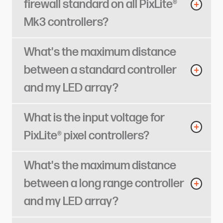
firewall standard on all PixLite®
Mk3 controllers?​​​​‌ ‍ ​‍​‍‌‍ ‌ ​‍‌‍‍‌‌‍‌ ‌‍‍‌‌‍ ‍​‍​‍​ ‍‍​‍​‍‌ ​ ‌‍​‌‌‍ ‍‌‍‍‌‌ ‌​‌ ‍‌​‍ ‍‌‍‍‌‌‍ ​‍​‍​‍ ​​‍​‍‌‍‍​‌ ​‍‌‍‌‌‌‍‌‍​‍​‍​ ‍‍​‍​‍​‍ ‌ ​ ‌ ‌​‌ ‌‌‌‍‌​‌‍‍‌‌‍ ​‍ ‌‍‍‌‌‍ ‍‌ ‌​‌‍‌‌‌‍ ‍‌ ‌​​‍ ‌‍‌‌‌‍‌​‌‍‍‌‌ ‌​​‍ ‌‍ ‌‌‍ ‌‍‌​‌‍‌‌​ ‌‌ ​​‌ ​‍‌‍‌‌‌ ​ ‌‍‌‌‌‍ ‍‌ ‌​‌‍​‌‌ ‌​‌‍‍‌‌‍ ‌‍ ‍​ ‍ ‌‍‍‌‌‍‌​​ ‌​ ‌‍​ ​​‌‍​‌​ ​‍​ ‍‌​ ‌ ​ ‍​‌‍​‍​‍ ‌​ ​​​ ​‍​ ‌ ‌‍​ ​‍ ‌​ ‌​‌‍‌‌​ ‌‌‌‍‌​​‍ ‌‌‍​‌‌‍​‍​ ​‌​ ​‌​‍ ‌‌‍‌‌‌‍​ ​ ‍‌‌‍​‍​ ‍​​ ‌‌​ ‍​​ ​ ‌‍‌​‌‍​‍​ ​‌‌‍‌‌​ ‍ ‌ ‌​‌ ‍‌‌ ​​‌‍‌‌​ ‌‌‍‌‍‌‍​‌‌ ​‌​ ‍ ‌ ​​‌‍​‌‌ ‌​‌‍‍​​ ‌‌ ‌​‌‍‍‌‌ ‌​‌‍ ​‌‍‌‌​ ‌‍​‍‌‍​‌‌ ​ ‌‍‌‌‌‌‌‌‌ ​‍‌‍ ​​ ‌​‍‌‌​ ​‍‌​‌‍‌ ​ ‌ ‌​‌ ‌‌‌‍‌​‌‍‍‌‌‍ ​‍‌‍‌‍‍‌‌‍‌​​ ‌​ ‌‍​ ​​‌‍​‌​ ​‍​ ‍‌​ ‌ ​ ‍​‌‍​‍​‍ ‌​ ​​​ ​‍​ ‌ ‌‍​ ​‍ ‌​ ‌​‌‍‌‌​ ‌‌‌‍‌​​‍ ‌‌‍​‌‌‍​‍​ ​‌​ ​‌​‍ ‌‌‍‌‌‌‍​ ​ ‍‌‌‍​‍​ ‍​​ ‌‌​ ‍​​ ​ ‌‍‌​‌‍​‍​ ​‌‌‍‌‌​‍‌‍‌ ‌​‌ ‍‌‌ ​​‌‍‌‌​ ‌‌‍‌‍‌‍​‌‌ ​‌​‍‌‍‌ ​​‌‍​‌‌ ‌​‌‍‍​​ ‌‌ ‌​‌‍‍‌‌ ‌​‌‍ ​‌‍‌‌​‍‌‍‌ ​​‌‍‌‌‌ ​‍‌ ​ ‌ ​​‌‍‌‌‌‍​ ‌ ‌​‌‍‍‌‌ ‌‍‌‍‌‌​ ‌‌ ​​‌ ‌‌‌‍​‍‌‍ ​‌‍‍‌‌ ​ ‌‍‍​‌‍‌‌‌‍‌​​‍​‍‌ ‌
What's the maximum distance
between a standard controller
and my LED array?​​​​‌ ‍ ​‍​‍‌‍ ‌ ​‍‌‍‍‌‌‍‌ ‌‍‍‌‌‍ ‍​‍​‍​ ‍‍​‍​‍‌ ​ ‌‍​‌‌‍ ‍‌‍‍‌‌ ‌​‌ ‍‌​‍ ‍‌‍‍‌‌‍ ​‍​‍​‍ ​​‍​‍‌‍‍​‌ ​‍‌‍‌‌‌‍‌‍​‍​‍​ ‍‍​‍​‍​‍ ‌ ​ ‌ ‌​‌ ‌‌‌‍‌​‌‍‍‌‌‍ ​‍ ‌‍‍‌‌‍ ‍‌ ‌​‌‍‌‌‌‍ ‍‌ ‌​​‍ ‌‍‌‌‌‍‌​‌‍‍‌‌ ‌​​‍ ‌‍ ‌‌‍ ‌‍‌​‌‍‌‌​ ‌‌ ​​‌ ​‍‌‍‌‌‌ ​ ‌‍‌‌‌‍ ‍‌ ‌​‌‍​‌‌ ‌​‌‍‍‌‌‍ ‌‍ ‍​ ‍ ‌‍‍‌‌‍‌​​ ‌‌‍​ ​ ​​‌‍‌‍​ ‌‌​ ‍‌‌‍​ ​ ‌​​ ​‌​‍ ‌‌‍​‌​ ​‌​ ‍‌‌‍​‌​‍ ‌​ ‌​​ ​‍​ ‌ ‌‍​‌​‍ ‌‌‍​‍‌‍‌​‌‍‌‌​ ‍​​‍ ‌​ ‌‍‌‍​‌​ ‌​​ ​ ‌‍‌‍​ ​‌​ ‍‌​ ‌‌‌‍‌‍​ ‌‍​ ‌‍​ ‌​​ ‍ ‌ ‌​‌ ‍‌‌ ​​‌‍‌‌​ ‌‌‍‌‍‌‍​‌‌ ​‌​ ‍ ‌ ​​‌‍​‌‌ ‌​‌‍‍​​ ‌‌ ‌​‌‍‍‌‌ ‌​‌‍ ​‌‍‌‌​ ‌‍​‍‌‍​‌‌ ​ ‌‍‌‌‌‌‌‌‌ ​‍‌‍ ​​ ‌​‍‌‌​ ​‍‌​‌‍‌ ​ ‌ ‌​‌ ‌‌‌‍‌​‌‍‍‌‌‍ ​‍‌‍‌‍‍‌‌‍‌​​ ‌‌‍​ ​ ​​‌‍‌‍​ ‌‌​ ‍‌‌‍​ ​ ‌​​ ​‌​‍ ‌‌‍​‌​ ​‌​ ‍‌‌‍​‌​‍ ‌​ ‌​​ ​‍​ ‌ ‌‍​‌​‍ ‌‌‍​‍‌‍‌​‌‍‌‌​ ‍​​‍ ‌​ ‌‍‌‍​‌​ ‌​​ ​ ‌‍‌‍​ ​‌​ ‍‌​ ‌‌‌‍‌‍​ ‌‍​ ‌‍​ ‌​​‍‌‍‌ ‌​‌ ‍‌‌ ​​‌‍‌‌​ ‌‌‍‌‍‌‍​‌‌ ​‌​‍‌‍‌ ​​‌‍​‌‌ ‌​‌‍‍​​ ‌‌ ‌​‌‍‍‌‌ ‌​‌‍ ​‌‍‌‌​‍‌‍‌ ​​‌‍‌‌‌ ​‍‌ ​ ‌ ​​‌‍‌‌‌‍​ ‌ ‌​‌‍‍‌‌ ‌‍‌‍‌‌​ ‌‌ ​​‌ ‌‌‌‍​‍‌‍ ​‌‍‍‌‌ ​ ‌‍‍​‌‍‌‌‌‍‌​​‍​‍‌ ‌
What is the input voltage for
PixLite® pixel controllers?​​​​‌ ‍ ​‍​‍‌‍ ‌ ​‍‌‍‍‌‌‍‌ ‌‍‍‌‌‍ ‍​‍​‍​ ‍‍​‍​‍‌ ​ ‌‍​‌‌‍ ‍‌‍‍‌‌ ‌​‌ ‍‌​‍ ‍‌‍‍‌‌‍ ​‍​‍​‍ ​​‍​‍‌‍‍​‌ ​‍‌‍‌‌‌‍‌‍​‍​‍​ ‍‍​‍​‍​‍ ‌ ​ ‌ ‌​‌ ‌‌‌‍‌​‌‍‍‌‌‍ ​‍ ‌‍‍‌‌‍ ‍‌ ‌​‌‍‌‌‌‍ ‍‌ ‌​​‍ ‌‍‌‌‌‍‌​‌‍‍‌‌ ‌​​‍ ‌‍ ‌‌‍ ‌‍‌​‌‍‌‌​ ‌‌ ​​‌ ​‍‌‍‌‌‌ ​ ‌‍‌‌‌‍ ‍‌ ‌​‌‍​‌‌ ‌​‌‍‍‌‌‍ ‌‍ ‍​ ‍ ‌‍‍‌‌‍‌​​ ‌‌‍‌‌​ ‌ ​ ‌‌‌‍‌‌​ ‌‌​ ​ ​ ‍‌‌‍‌‍​‍ ‌‌‍‌‍​ ‌‌​ ‌ ​ ​‌​‍ ‌​ ‌​​ ‍‌​ ​ ​ ‌​​‍ ‌‌‍​‍‌‍‌‍​ ‌ ​ ‌​​‍ ‌‌‍‌​​ ‌​‌‍‌​​ ​‌​ ‍‌‌‍‌‍​ ‍​​ ‍‌‌‍‌‍‌‍‌‍​ ‌​‌‍​ ​ ‍ ‌ ‌​‌ ‍‌‌ ​​‌‍‌‌​ ‌‌‍‌‍‌‍​‌‌ ​‌​ ‍ ‌ ​​‌‍​‌‌ ‌​‌‍‍​​ ‌‌ ‌​‌‍‍‌‌ ‌​‌‍ ​‌‍‌‌​ ‌‍​‍‌‍​‌‌ ​ ‌‍‌‌‌‌‌‌‌ ​‍‌‍ ​​ ‌​‍‌‌​ ​‍‌​‌‍‌ ​ ‌ ‌​‌ ‌‌‌‍‌​‌‍‍‌‌‍ ​‍‌‍‌‍‍‌‌‍‌​​ ‌‌‍‌‌​ ‌ ​ ‌‌‌‍‌‌​ ‌‌​ ​ ​ ‍‌‌‍‌‍​‍ ‌‌‍‌‍​ ‌‌​ ‌ ​ ​‌​‍ ‌​ ‌​​ ‍‌​ ​ ​ ‌​​‍ ‌‌‍​‍‌‍‌‍​ ‌ ​ ‌​​‍ ‌‌‍‌​​ ‌​‌‍‌​​ ​‌​ ‍‌‌‍‌‍​ ‍​​ ‍‌‌‍‌‍‌‍‌‍​ ‌​‌‍​ ​‍‌‍‌ ‌​‌ ‍‌‌ ​​‌‍‌‌​ ‌‌‍‌‍‌‍​‌‌ ​‌​‍‌‍‌ ​​‌‍​‌‌ ‌​‌‍‍​​ ‌‌ ‌​‌‍‍‌‌ ‌​‌‍ ​‌‍‌‌​‍‌‍‌ ​​‌‍‌‌‌ ​‍‌ ​ ‌ ​​‌‍‌‌‌‍​ ‌ ‌​‌‍‍‌‌ ‌‍‌‍‌‌​ ‌‌ ​​‌ ‌‌‌‍​‍‌‍ ​‌‍‍‌‌ ​ ‌‍‍​‌‍‌‌‌‍‌​​‍​‍‌ ‌
What's the maximum distance
between a long range controller
and my LED array?​​​​‌ ‍ ​‍​‍‌‍ ‌ ​‍‌‍‍‌‌‍‌ ‌‍‍‌‌‍ ‍​‍​‍​ ‍‍​‍​‍‌ ​ ‌‍​‌‌‍ ‍‌‍‍‌‌ ‌​‌ ‍‌​‍ ‍‌‍‍‌‌‍ ​‍​‍​‍ ​​‍​‍‌‍‍​‌ ​‍‌‍‌‌‌‍‌‍​‍​‍​ ‍‍​‍​‍​‍ ‌ ​ ‌ ‌​‌ ‌‌‌‍‌​‌‍‍‌‌‍ ​‍ ‌‍‍‌‌‍ ‍‌ ‌​‌‍‌‌‌‍ ‍‌ ‌​​‍ ‌‍‌‌‌‍‌​‌‍‍‌‌ ‌​​‍ ‌‍ ‌‌‍ ‌‍‌​‌‍‌‌​ ‌‌ ​​‌ ​‍‌‍‌‌‌ ​ ‌‍‌‌‌‍ ‍‌ ‌​‌‍​‌‌ ‌​‌‍‍‌‌‍ ‌‍ ‍​ ‍ ‌‍‍‌‌‍‌​​ ‌​ ‍‌​ ‍​‌‍‌‍​ ‌​​ ​‌​ ​​‌‍​‍​ ​‌​‍ ‌​ ‌‌​ ​​​ ‍​​ ​‌​‍ ‌​ ‌​​ ‍​‌‍‌‌​ ​​​‍ ‌​ ‍​​ ‍​‌‍​‌‌‍‌​​‍ ‌​ ​​‌‍​ ​ ​‍‌‍‌‍‌‍‌​​ ‍​​ ‌​‌‍‌‌‌‍‌​​ ‌ ​ ‌‍​ ​ ​ ‍ ‌ ‌​‌ ‍‌‌ ​​‌‍‌‌​ ‌‌‍‌‍‌‍​‌‌ ​‌​ ‍ ‌ ​​‌‍​‌‌ ‌​‌‍‍​​ ‌‌ ‌​‌‍‍‌‌ ‌​‌‍ ​‌‍‌‌​ ‌‍​‍‌‍​‌‌ ​ ‌‍‌‌‌‌‌‌‌ ​‍‌‍ ​​ ‌​‍‌‌​ ​‍‌​‌‍‌ ​ ‌ ‌​‌ ‌‌‌‍‌​‌‍‍‌‌‍ ​‍‌‍‌‍‍‌‌‍‌​​ ‌​ ‍‌​ ‍​‌‍‌‍​ ‌​​ ​‌​ ​​‌‍​‍​ ​‌​‍ ‌​ ‌‌​ ​​​ ‍​​ ​‌​‍ ‌​ ‌​​ ‍​‌‍‌‌​ ​​​‍ ‌​ ‍​​ ‍​‌‍​‌‌‍‌​​‍ ‌​ ​​‌‍​ ​ ​‍‌‍‌‍‌‍‌​​ ‍​​ ‌​‌‍‌‌‌‍‌​​ ‌ ​ ‌‍​ ​ ​‍‌‍‌ ‌​‌ ‍‌‌ ​​‌‍‌‌​ ‌‌‍‌‍‌‍​‌‌ ​‌​‍‌‍‌ ​​‌‍​‌‌ ‌​‌‍‍​​ ‌‌ ‌​‌‍‍‌‌ ‌​‌‍ ​‌‍‌‌​‍‌‍‌ ​​‌‍‌‌‌ ​‍‌ ​ ‌ ​​‌‍‌‌‌‍​ ‌ ‌​‌‍‍‌‌ ‌‍‌‍‌‌​ ‌‌ ​​‌ ‌‌‌‍​‍‌‍ ​‌‍‍‌‌ ​ ‌‍‍​‌‍‌‌‌‍‌​​‍​‍‌ ‌