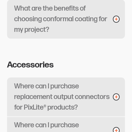
What are the benefits of
choosing conformal coating for
my project?​​​​‌ ‍ ​‍​‍‌‍ ‌ ​‍‌‍‍‌‌‍‌ ‌‍‍‌‌‍ ‍​‍​‍​ ‍‍​‍​‍‌ ​ ‌‍​‌‌‍ ‍‌‍‍‌‌ ‌​‌ ‍‌​‍ ‍‌‍‍‌‌‍ ​‍​‍​‍ ​​‍​‍‌‍‍​‌ ​‍‌‍‌‌‌‍‌‍​‍​‍​ ‍‍​‍​‍​‍ ‌ ​ ‌ ‌​‌ ‌‌‌‍‌​‌‍‍‌‌‍ ​‍ ‌‍‍‌‌‍ ‍‌ ‌​‌‍‌‌‌‍ ‍‌ ‌​​‍ ‌‍‌‌‌‍‌​‌‍‍‌‌ ‌​​‍ ‌‍ ‌‌‍ ‌‍‌​‌‍‌‌​ ‌‌ ​​‌ ​‍‌‍‌‌‌ ​ ‌‍‌‌‌‍ ‍‌ ‌​‌‍​‌‌ ‌​‌‍‍‌‌‍ ‌‍ ‍​ ‍ ‌‍‍‌‌‍‌​​ ‌‌‍​‌​ ​ ​ ‌‍‌‍‌‍‌‍​‍‌‍​‍‌‍​‌‌‍‌​​‍ ‌​ ‌‍‌‍‌‍‌‍‌‍​ ‍‌​‍ ‌​ ‌​‌‍​ ​ ‍‌​ ‌ ​‍ ‌‌‍​‍‌‍​‌​ ‌‌​ ​​​‍ ‌‌‍​‌​ ‍​‌‍‌‍​ ​​‌‍‌‍​ ‌‍​ ‍‌​ ‌‌‌‍​‌​ ‍​‌‍​ ​ ‌‌​ ‍ ‌ ‌​‌ ‍‌‌ ​​‌‍‌‌​ ‌‌‍‌‍‌‍​‌‌ ​‌​ ‍ ‌ ​​‌‍​‌‌ ‌​‌‍‍​​ ‌‌ ‌​‌‍‍‌‌ ‌​‌‍ ​‌‍‌‌​ ‌‍​‍‌‍​‌‌ ​ ‌‍‌‌‌‌‌‌‌ ​‍‌‍ ​​ ‌​‍‌‌​ ​‍‌​‌‍‌ ​ ‌ ‌​‌ ‌‌‌‍‌​‌‍‍‌‌‍ ​‍‌‍‌‍‍‌‌‍‌​​ ‌‌‍​‌​ ​ ​ ‌‍‌‍‌‍‌‍​‍‌‍​‍‌‍​‌‌‍‌​​‍ ‌​ ‌‍‌‍‌‍‌‍‌‍​ ‍‌​‍ ‌​ ‌​‌‍​ ​ ‍‌​ ‌ ​‍ ‌‌‍​‍‌‍​‌​ ‌‌​ ​​​‍ ‌‌‍​‌​ ‍​‌‍‌‍​ ​​‌‍‌‍​ ‌‍​ ‍‌​ ‌‌‌‍​‌​ ‍​‌‍​ ​ ‌‌​‍‌‍‌ ‌​‌ ‍‌‌ ​​‌‍‌‌​ ‌‌‍‌‍‌‍​‌‌ ​‌​‍‌‍‌ ​​‌‍​‌‌ ‌​‌‍‍​​ ‌‌ ‌​‌‍‍‌‌ ‌​‌‍ ​‌‍‌‌​‍‌‍‌ ​​‌‍‌‌‌ ​‍‌ ​ ‌ ​​‌‍‌‌‌‍​ ‌ ‌​‌‍‍‌‌ ‌‍‌‍‌‌​ ‌‌ ​​‌ ‌‌‌‍​‍‌‍ ​‌‍‍‌‌ ​ ‌‍‍​‌‍‌‌‌‍‌​​‍​‍‌ ‌
Accessories​​​​‌ ‍ ​‍​‍‌‍ ‌ ​‍‌‍‍‌‌‍‌ ‌‍‍‌‌‍ ‍​‍​‍​ ‍‍​‍​‍‌ ​ ‌‍​‌‌‍ ‍‌‍‍‌‌ ‌​‌ ‍‌​‍ ‍‌‍‍‌‌‍ ​‍​‍​‍ ​​‍​‍‌‍‍​‌ ​‍‌‍‌‌‌‍‌‍​‍​‍​ ‍‍​‍​‍​‍ ‌ ​ ‌ ‌​‌ ‌‌‌‍‌​‌‍‍‌‌‍ ​‍ ‌‍‍‌‌‍ ‍‌ ‌​‌‍‌‌‌‍ ‍‌ ‌​​‍ ‌‍‌‌‌‍‌​‌‍‍‌‌ ‌​​‍ ‌‍ ‌‌‍ ‌‍‌​‌‍‌‌​ ‌‌ ​​‌ ​‍‌‍‌‌‌ ​ ‌‍‌‌‌‍ ‍‌ ‌​‌‍​‌‌ ‌​‌‍‍‌‌‍ ‌‍ ‍​ ‍ ‌‍‍‌‌‍‌​​ ‌​ ​​​ ​‌‌‍​ ​ ​​‌‍‌‍​ ‌‍​ ‌‍​ ​‌​‍ ‌‌‍​‍‌‍​‍​ ‍​​ ‌ ​‍ ‌​ ‌​​ ​​​ ‌​​ ​​​‍ ‌​ ‍​‌‍‌​​ ‌ ​ ‌ ​‍ ‌​ ​‌​ ​​​ ‌‍​ ​‌​ ​‍​ ‌‌‌‍‌​​ ‍​​ ‍​​ ​‌‌‍‌‌​ ‍‌​ ‍ ‌ ‌​‌ ‍‌‌ ​​‌‍‌‌​ ‌‌‍‌‍‌‍​‌‌ ​‌‌​​ ‌‍​‌‌ ‌​‌‍‌‌‌‍‌ ‌‍ ‌ ​‍‌ ‍‌​ ‍ ‌ ​​‌‍​‌‌ ‌​‌‍‍​​ ‌‌ ‌​‌‍‍‌‌ ‌​‌‍ ​‌‍‌‌​ ‌‍​‍‌‍​‌‌ ​ ‌‍‌‌‌‌‌‌‌ ​‍‌‍ ​​ ‌​‍‌‌​ ​‍‌​‌‍‌ ​ ‌ ‌​‌ ‌‌‌‍‌​‌‍‍‌‌‍ ​‍‌‍‌‍‍‌‌‍‌​​ ‌​ ​​​ ​‌‌‍​ ​ ​​‌‍‌‍​ ‌‍​ ‌‍​ ​‌​‍ ‌‌‍​‍‌‍​‍​ ‍​​ ‌ ​‍ ‌​ ‌​​ ​​​ ‌​​ ​​​‍ ‌​ ‍​‌‍‌​​ ‌ ​ ‌ ​‍ ‌​ ​‌​ ​​​ ‌‍​ ​‌​ ​‍​ ‌‌‌‍‌​​ ‍​​ ‍​​ ​‌‌‍‌‌​ ‍‌​‍‌‍‌ ‌​‌ ‍‌‌ ​​‌‍‌‌​ ‌‌‍‌‍‌‍​‌‌ ​‌‌​​ ‌‍​‌‌ ‌​‌‍‌‌‌‍‌ ‌‍ ‌ ​‍‌ ‍‌​‍‌‍‌ ​​‌‍​‌‌ ‌​‌‍‍​​ ‌‌ ‌​‌‍‍‌‌ ‌​‌‍ ​‌‍‌‌​‍‌‍‌ ​​‌‍‌‌‌ ​‍‌ ​ ‌ ​​‌‍‌‌‌‍​ ‌ ‌​‌‍‍‌‌ ‌‍‌‍‌‌​ ‌‌ ​​‌ ‌‌‌‍​‍‌‍ ​‌‍‍‌‌ ​ ‌‍‍​‌‍‌‌‌‍‌​​‍​‍‌ ‌
Where can I purchase
replacement output connectors
for PixLite® products?​​​​‌ ‍ ​‍​‍‌‍ ‌ ​‍‌‍‍‌‌‍‌ ‌‍‍‌‌‍ ‍​‍​‍​ ‍‍​‍​‍‌ ​ ‌‍​‌‌‍ ‍‌‍‍‌‌ ‌​‌ ‍‌​‍ ‍‌‍‍‌‌‍ ​‍​‍​‍ ​​‍​‍‌‍‍​‌ ​‍‌‍‌‌‌‍‌‍​‍​‍​ ‍‍​‍​‍​‍ ‌ ​ ‌ ‌​‌ ‌‌‌‍‌​‌‍‍‌‌‍ ​‍ ‌‍‍‌‌‍ ‍‌ ‌​‌‍‌‌‌‍ ‍‌ ‌​​‍ ‌‍‌‌‌‍‌​‌‍‍‌‌ ‌​​‍ ‌‍ ‌‌‍ ‌‍‌​‌‍‌‌​ ‌‌ ​​‌ ​‍‌‍‌‌‌ ​ ‌‍‌‌‌‍ ‍‌ ‌​‌‍​‌‌ ‌​‌‍‍‌‌‍ ‌‍ ‍​ ‍ ‌‍‍‌‌‍‌​​ ‌‌‍​‌​ ‍‌‌‍‌​​ ​​‌‍‌‍‌‍​‌​ ‍‌​ ​ ​‍ ‌​ ​‌‌‍​ ‌‍‌​​ ​‌​‍ ‌​ ‌​​ ‌​​ ​​​ ​‍​‍ ‌‌‍​‌‌‍​‌‌‍‌‌​ ‍‌​‍ ‌​ ​​‌‍‌‍‌‍​‌‌‍​ ​ ​ ‌‍‌‍​ ‍‌​ ‌ ​ ‌‌‌‍‌‍‌‍‌​‌‍‌‍​ ‍ ‌ ‌​‌ ‍‌‌ ​​‌‍‌‌​ ‌‌‍‌‍‌‍​‌‌ ​‌​ ‍ ‌ ​​‌‍​‌‌ ‌​‌‍‍​​ ‌‌ ‌​‌‍‍‌‌ ‌​‌‍ ​‌‍‌‌​ ‌‍​‍‌‍​‌‌ ​ ‌‍‌‌‌‌‌‌‌ ​‍‌‍ ​​ ‌​‍‌‌​ ​‍‌​‌‍‌ ​ ‌ ‌​‌ ‌‌‌‍‌​‌‍‍‌‌‍ ​‍‌‍‌‍‍‌‌‍‌​​ ‌‌‍​‌​ ‍‌‌‍‌​​ ​​‌‍‌‍‌‍​‌​ ‍‌​ ​ ​‍ ‌​ ​‌‌‍​ ‌‍‌​​ ​‌​‍ ‌​ ‌​​ ‌​​ ​​​ ​‍​‍ ‌‌‍​‌‌‍​‌‌‍‌‌​ ‍‌​‍ ‌​ ​​‌‍‌‍‌‍​‌‌‍​ ​ ​ ‌‍‌‍​ ‍‌​ ‌ ​ ‌‌‌‍‌‍‌‍‌​‌‍‌‍​‍‌‍‌ ‌​‌ ‍‌‌ ​​‌‍‌‌​ ‌‌‍‌‍‌‍​‌‌ ​‌​‍‌‍‌ ​​‌‍​‌‌ ‌​‌‍‍​​ ‌‌ ‌​‌‍‍‌‌ ‌​‌‍ ​‌‍‌‌​‍‌‍‌ ​​‌‍‌‌‌ ​‍‌ ​ ‌ ​​‌‍‌‌‌‍​ ‌ ‌​‌‍‍‌‌ ‌‍‌‍‌‌​ ‌‌ ​​‌ ‌‌‌‍​‍‌‍ ​‌‍‍‌‌ ​ ‌‍‍​‌‍‌‌‌‍‌​​‍​‍‌ ‌
Where can I purchase