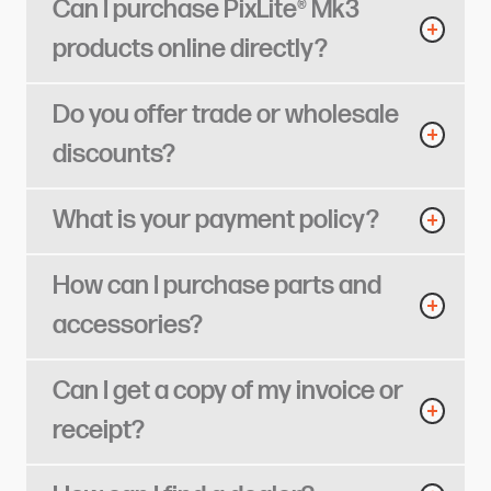
Can I purchase PixLite® Mk3
products online directly?​​​​‌ ‍ ​‍​‍‌‍ ‌ ​‍‌‍‍‌‌‍‌ ‌‍‍‌‌‍ ‍​‍​‍​ ‍‍​‍​‍‌ ​ ‌‍​‌‌‍ ‍‌‍‍‌‌ ‌​‌ ‍‌​‍ ‍‌‍‍‌‌‍ ​‍​‍​‍ ​​‍​‍‌‍‍​‌ ​‍‌‍‌‌‌‍‌‍​‍​‍​ ‍‍​‍​‍​‍ ‌ ​ ‌ ‌​‌ ‌‌‌‍‌​‌‍‍‌‌‍ ​‍ ‌‍‍‌‌‍ ‍‌ ‌​‌‍‌‌‌‍ ‍‌ ‌​​‍ ‌‍‌‌‌‍‌​‌‍‍‌‌ ‌​​‍ ‌‍ ‌‌‍ ‌‍‌​‌‍‌‌​ ‌‌ ​​‌ ​‍‌‍‌‌‌ ​ ‌‍‌‌‌‍ ‍‌ ‌​‌‍​‌‌ ‌​‌‍‍‌‌‍ ‌‍ ‍​ ‍ ‌‍‍‌‌‍‌​​ ‌‌‍​‌​ ‍​‌‍‌‍‌‍‌‌​ ​‍‌‍​‍‌‍​ ‌‍​‌​‍ ‌​ ‌​​ ‌​​ ​​‌‍​‍​‍ ‌​ ‌​​ ​‍‌‍​‍‌‍​ ​‍ ‌‌‍​‌‌‍‌‌​ ​‌​ ‌​​‍ ‌​ ‌ ‌‍‌‌​ ​‌​ ‌‍​ ‌‍​ ‍‌‌‍​‍‌‍‌‌‌‍‌‌​ ‍‌​ ​‌​ ‌​​ ‍ ‌ ‌​‌ ‍‌‌ ​​‌‍‌‌​ ‌‌‍‌‍‌‍​‌‌ ​‌​ ‍ ‌ ​​‌‍​‌‌ ‌​‌‍‍​​ ‌‌ ‌​‌‍‍‌‌ ‌​‌‍ ​‌‍‌‌​ ‌‍​‍‌‍​‌‌ ​ ‌‍‌‌‌‌‌‌‌ ​‍‌‍ ​​ ‌​‍‌‌​ ​‍‌​‌‍‌ ​ ‌ ‌​‌ ‌‌‌‍‌​‌‍‍‌‌‍ ​‍‌‍‌‍‍‌‌‍‌​​ ‌‌‍​‌​ ‍​‌‍‌‍‌‍‌‌​ ​‍‌‍​‍‌‍​ ‌‍​‌​‍ ‌​ ‌​​ ‌​​ ​​‌‍​‍​‍ ‌​ ‌​​ ​‍‌‍​‍‌‍​ ​‍ ‌‌‍​‌‌‍‌‌​ ​‌​ ‌​​‍ ‌​ ‌ ‌‍‌‌​ ​‌​ ‌‍​ ‌‍​ ‍‌‌‍​‍‌‍‌‌‌‍‌‌​ ‍‌​ ​‌​ ‌​​‍‌‍‌ ‌​‌ ‍‌‌ ​​‌‍‌‌​ ‌‌‍‌‍‌‍​‌‌ ​‌​‍‌‍‌ ​​‌‍​‌‌ ‌​‌‍‍​​ ‌‌ ‌​‌‍‍‌‌ ‌​‌‍ ​‌‍‌‌​‍‌‍‌ ​​‌‍‌‌‌ ​‍‌ ​ ‌ ​​‌‍‌‌‌‍​ ‌ ‌​‌‍‍‌‌ ‌‍‌‍‌‌​ ‌‌ ​​‌ ‌‌‌‍​‍‌‍ ​‌‍‍‌‌ ​ ‌‍‍​‌‍‌‌‌‍‌​​‍​‍‌ ‌
Do you offer trade or wholesale
discounts?​​​​‌ ‍ ​‍​‍‌‍ ‌ ​‍‌‍‍‌‌‍‌ ‌‍‍‌‌‍ ‍​‍​‍​ ‍‍​‍​‍‌ ​ ‌‍​‌‌‍ ‍‌‍‍‌‌ ‌​‌ ‍‌​‍ ‍‌‍‍‌‌‍ ​‍​‍​‍ ​​‍​‍‌‍‍​‌ ​‍‌‍‌‌‌‍‌‍​‍​‍​ ‍‍​‍​‍​‍ ‌ ​ ‌ ‌​‌ ‌‌‌‍‌​‌‍‍‌‌‍ ​‍ ‌‍‍‌‌‍ ‍‌ ‌​‌‍‌‌‌‍ ‍‌ ‌​​‍ ‌‍‌‌‌‍‌​‌‍‍‌‌ ‌​​‍ ‌‍ ‌‌‍ ‌‍‌​‌‍‌‌​ ‌‌ ​​‌ ​‍‌‍‌‌‌ ​ ‌‍‌‌‌‍ ‍‌ ‌​‌‍​‌‌ ‌​‌‍‍‌‌‍ ‌‍ ‍​ ‍ ‌‍‍‌‌‍‌​​ ‌‌‍‌​​ ​ ‌‍​‌​ ‌‍​ ​‌​ ​‌​ ‍​​ ​ ​‍ ‌​ ‌​‌‍‌‍‌‍​ ​ ​‌​‍ ‌​ ‌​​ ​​​ ‌‍​ ​‍​‍ ‌​ ‍​​ ​‌​ ​ ​ ​​​‍ ‌​ ‌​​ ‌‌​ ‍​​ ‍​​ ​‍‌‍​‌​ ‍​​ ‌ ​ ​‍‌‍‌‍​ ​​​ ‌ ​ ‍ ‌ ‌​‌ ‍‌‌ ​​‌‍‌‌​ ‌‌‍‌‍‌‍​‌‌ ​‌​ ‍ ‌ ​​‌‍​‌‌ ‌​‌‍‍​​ ‌‌ ‌​‌‍‍‌‌ ‌​‌‍ ​‌‍‌‌​ ‌‍​‍‌‍​‌‌ ​ ‌‍‌‌‌‌‌‌‌ ​‍‌‍ ​​ ‌​‍‌‌​ ​‍‌​‌‍‌ ​ ‌ ‌​‌ ‌‌‌‍‌​‌‍‍‌‌‍ ​‍‌‍‌‍‍‌‌‍‌​​ ‌‌‍‌​​ ​ ‌‍​‌​ ‌‍​ ​‌​ ​‌​ ‍​​ ​ ​‍ ‌​ ‌​‌‍‌‍‌‍​ ​ ​‌​‍ ‌​ ‌​​ ​​​ ‌‍​ ​‍​‍ ‌​ ‍​​ ​‌​ ​ ​ ​​​‍ ‌​ ‌​​ ‌‌​ ‍​​ ‍​​ ​‍‌‍​‌​ ‍​​ ‌ ​ ​‍‌‍‌‍​ ​​​ ‌ ​‍‌‍‌ ‌​‌ ‍‌‌ ​​‌‍‌‌​ ‌‌‍‌‍‌‍​‌‌ ​‌​‍‌‍‌ ​​‌‍​‌‌ ‌​‌‍‍​​ ‌‌ ‌​‌‍‍‌‌ ‌​‌‍ ​‌‍‌‌​‍‌‍‌ ​​‌‍‌‌‌ ​‍‌ ​ ‌ ​​‌‍‌‌‌‍​ ‌ ‌​‌‍‍‌‌ ‌‍‌‍‌‌​ ‌‌ ​​‌ ‌‌‌‍​‍‌‍ ​‌‍‍‌‌ ​ ‌‍‍​‌‍‌‌‌‍‌​​‍​‍‌ ‌
What is your payment policy?​​​​‌ ‍ ​‍​‍‌‍ ‌ ​‍‌‍‍‌‌‍‌ ‌‍‍‌‌‍ ‍​‍​‍​ ‍‍​‍​‍‌ ​ ‌‍​‌‌‍ ‍‌‍‍‌‌ ‌​‌ ‍‌​‍ ‍‌‍‍‌‌‍ ​‍​‍​‍ ​​‍​‍‌‍‍​‌ ​‍‌‍‌‌‌‍‌‍​‍​‍​ ‍‍​‍​‍​‍ ‌ ​ ‌ ‌​‌ ‌‌‌‍‌​‌‍‍‌‌‍ ​‍ ‌‍‍‌‌‍ ‍‌ ‌​‌‍‌‌‌‍ ‍‌ ‌​​‍ ‌‍‌‌‌‍‌​‌‍‍‌‌ ‌​​‍ ‌‍ ‌‌‍ ‌‍‌​‌‍‌‌​ ‌‌ ​​‌ ​‍‌‍‌‌‌ ​ ‌‍‌‌‌‍ ‍‌ ‌​‌‍​‌‌ ‌​‌‍‍‌‌‍ ‌‍ ‍​ ‍ ‌‍‍‌‌‍‌​​ ‌​ ​ ​ ‌ ​ ‌‍​ ‌​‌‍‌​​ ​‍‌‍​‌​ ​‍​‍ ‌​ ​​‌‍‌‍‌‍​ ​ ‌‍​‍ ‌​ ‌​​ ​​​ ‍​‌‍​‌​‍ ‌​ ‍​‌‍​‍‌‍​‌‌‍‌‌​‍ ‌​ ​‌​ ‍​‌‍​‌​ ​​​ ‍​​ ​‍​ ​‍​ ​​​ ‌‍‌‍​‍​ ​‌​ ​​​ ‍ ‌ ‌​‌ ‍‌‌ ​​‌‍‌‌​ ‌‌‍‌‍‌‍​‌‌ ​‌​ ‍ ‌ ​​‌‍​‌‌ ‌​‌‍‍​​ ‌‌ ‌​‌‍‍‌‌ ‌​‌‍ ​‌‍‌‌​ ‌‍​‍‌‍​‌‌ ​ ‌‍‌‌‌‌‌‌‌ ​‍‌‍ ​​ ‌​‍‌‌​ ​‍‌​‌‍‌ ​ ‌ ‌​‌ ‌‌‌‍‌​‌‍‍‌‌‍ ​‍‌‍‌‍‍‌‌‍‌​​ ‌​ ​ ​ ‌ ​ ‌‍​ ‌​‌‍‌​​ ​‍‌‍​‌​ ​‍​‍ ‌​ ​​‌‍‌‍‌‍​ ​ ‌‍​‍ ‌​ ‌​​ ​​​ ‍​‌‍​‌​‍ ‌​ ‍​‌‍​‍‌‍​‌‌‍‌‌​‍ ‌​ ​‌​ ‍​‌‍​‌​ ​​​ ‍​​ ​‍​ ​‍​ ​​​ ‌‍‌‍​‍​ ​‌​ ​​​‍‌‍‌ ‌​‌ ‍‌‌ ​​‌‍‌‌​ ‌‌‍‌‍‌‍​‌‌ ​‌​‍‌‍‌ ​​‌‍​‌‌ ‌​‌‍‍​​ ‌‌ ‌​‌‍‍‌‌ ‌​‌‍ ​‌‍‌‌​‍‌‍‌ ​​‌‍‌‌‌ ​‍‌ ​ ‌ ​​‌‍‌‌‌‍​ ‌ ‌​‌‍‍‌‌ ‌‍‌‍‌‌​ ‌‌ ​​‌ ‌‌‌‍​‍‌‍ ​‌‍‍‌‌ ​ ‌‍‍​‌‍‌‌‌‍‌​​‍​‍‌ ‌
How can I purchase parts and
accessories?​​​​‌ ‍ ​‍​‍‌‍ ‌ ​‍‌‍‍‌‌‍‌ ‌‍‍‌‌‍ ‍​‍​‍​ ‍‍​‍​‍‌ ​ ‌‍​‌‌‍ ‍‌‍‍‌‌ ‌​‌ ‍‌​‍ ‍‌‍‍‌‌‍ ​‍​‍​‍ ​​‍​‍‌‍‍​‌ ​‍‌‍‌‌‌‍‌‍​‍​‍​ ‍‍​‍​‍​‍ ‌ ​ ‌ ‌​‌ ‌‌‌‍‌​‌‍‍‌‌‍ ​‍ ‌‍‍‌‌‍ ‍‌ ‌​‌‍‌‌‌‍ ‍‌ ‌​​‍ ‌‍‌‌‌‍‌​‌‍‍‌‌ ‌​​‍ ‌‍ ‌‌‍ ‌‍‌​‌‍‌‌​ ‌‌ ​​‌ ​‍‌‍‌‌‌ ​ ‌‍‌‌‌‍ ‍‌ ‌​‌‍​‌‌ ‌​‌‍‍‌‌‍ ‌‍ ‍​ ‍ ‌‍‍‌‌‍‌​​ ‌​ ‍​​ ‍‌​ ‌​‌‍​‍‌‍‌‍​ ​‌​ ​‍​ ‍‌​‍ ‌​ ​​​ ‌‍​ ​ ‌‍​‌​‍ ‌​ ‌​​ ‌‌‌‍​‍​ ​​​‍ ‌‌‍​‍​ ‌‌‌‍‌‌‌‍​‍​‍ ‌​ ‍​‌‍‌‌​ ​ ‌‍‌‌‌‍​‌​ ‍​‌‍‌‌​ ‌ ​ ​‍​ ​‍​ ​‍‌‍‌‍​ ‍ ‌ ‌​‌ ‍‌‌ ​​‌‍‌‌​ ‌‌‍‌‍‌‍​‌‌ ​‌​ ‍ ‌ ​​‌‍​‌‌ ‌​‌‍‍​​ ‌‌ ‌​‌‍‍‌‌ ‌​‌‍ ​‌‍‌‌​ ‌‍​‍‌‍​‌‌ ​ ‌‍‌‌‌‌‌‌‌ ​‍‌‍ ​​ ‌​‍‌‌​ ​‍‌​‌‍‌ ​ ‌ ‌​‌ ‌‌‌‍‌​‌‍‍‌‌‍ ​‍‌‍‌‍‍‌‌‍‌​​ ‌​ ‍​​ ‍‌​ ‌​‌‍​‍‌‍‌‍​ ​‌​ ​‍​ ‍‌​‍ ‌​ ​​​ ‌‍​ ​ ‌‍​‌​‍ ‌​ ‌​​ ‌‌‌‍​‍​ ​​​‍ ‌‌‍​‍​ ‌‌‌‍‌‌‌‍​‍​‍ ‌​ ‍​‌‍‌‌​ ​ ‌‍‌‌‌‍​‌​ ‍​‌‍‌‌​ ‌ ​ ​‍​ ​‍​ ​‍‌‍‌‍​‍‌‍‌ ‌​‌ ‍‌‌ ​​‌‍‌‌​ ‌‌‍‌‍‌‍​‌‌ ​‌​‍‌‍‌ ​​‌‍​‌‌ ‌​‌‍‍​​ ‌‌ ‌​‌‍‍‌‌ ‌​‌‍ ​‌‍‌‌​‍‌‍‌ ​​‌‍‌‌‌ ​‍‌ ​ ‌ ​​‌‍‌‌‌‍​ ‌ ‌​‌‍‍‌‌ ‌‍‌‍‌‌​ ‌‌ ​​‌ ‌‌‌‍​‍‌‍ ​‌‍‍‌‌ ​ ‌‍‍​‌‍‌‌‌‍‌​​‍​‍‌ ‌
Can I get a copy of my invoice or
receipt?​​​​‌ ‍ ​‍​‍‌‍ ‌ ​‍‌‍‍‌‌‍‌ ‌‍‍‌‌‍ ‍​‍​‍​ ‍‍​‍​‍‌ ​ ‌‍​‌‌‍ ‍‌‍‍‌‌ ‌​‌ ‍‌​‍ ‍‌‍‍‌‌‍ ​‍​‍​‍ ​​‍​‍‌‍‍​‌ ​‍‌‍‌‌‌‍‌‍​‍​‍​ ‍‍​‍​‍​‍ ‌ ​ ‌ ‌​‌ ‌‌‌‍‌​‌‍‍‌‌‍ ​‍ ‌‍‍‌‌‍ ‍‌ ‌​‌‍‌‌‌‍ ‍‌ ‌​​‍ ‌‍‌‌‌‍‌​‌‍‍‌‌ ‌​​‍ ‌‍ ‌‌‍ ‌‍‌​‌‍‌‌​ ‌‌ ​​‌ ​‍‌‍‌‌‌ ​ ‌‍‌‌‌‍ ‍‌ ‌​‌‍​‌‌ ‌​‌‍‍‌‌‍ ‌‍ ‍​ ‍ ‌‍‍‌‌‍‌​​ ‌​ ​‌‌‍​‌​ ‍‌​ ‌ ‌‍​ ‌‍‌​​ ‌ ‌‍​‍​‍ ‌​ ​‌​ ‌‌​ ‌‌‌‍​‍​‍ ‌​ ‌​​ ‍​​ ​‌​ ‍‌​‍ ‌​ ‍‌​ ​​‌‍​‌​ ​‌​‍ ‌​ ‌‌‌‍​‍‌‍​‍‌‍‌‌​ ​‌​ ​‍​ ​‌‌‍‌​​ ‌‌‌‍‌‌‌‍​‍​ ‌ ​ ‍ ‌ ‌​‌ ‍‌‌ ​​‌‍‌‌​ ‌‌‍‌‍‌‍​‌‌ ​‌​ ‍ ‌ ​​‌‍​‌‌ ‌​‌‍‍​​ ‌‌ ‌​‌‍‍‌‌ ‌​‌‍ ​‌‍‌‌​ ‌‍​‍‌‍​‌‌ ​ ‌‍‌‌‌‌‌‌‌ ​‍‌‍ ​​ ‌​‍‌‌​ ​‍‌​‌‍‌ ​ ‌ ‌​‌ ‌‌‌‍‌​‌‍‍‌‌‍ ​‍‌‍‌‍‍‌‌‍‌​​ ‌​ ​‌‌‍​‌​ ‍‌​ ‌ ‌‍​ ‌‍‌​​ ‌ ‌‍​‍​‍ ‌​ ​‌​ ‌‌​ ‌‌‌‍​‍​‍ ‌​ ‌​​ ‍​​ ​‌​ ‍‌​‍ ‌​ ‍‌​ ​​‌‍​‌​ ​‌​‍ ‌​ ‌‌‌‍​‍‌‍​‍‌‍‌‌​ ​‌​ ​‍​ ​‌‌‍‌​​ ‌‌‌‍‌‌‌‍​‍​ ‌ ​‍‌‍‌ ‌​‌ ‍‌‌ ​​‌‍‌‌​ ‌‌‍‌‍‌‍​‌‌ ​‌​‍‌‍‌ ​​‌‍​‌‌ ‌​‌‍‍​​ ‌‌ ‌​‌‍‍‌‌ ‌​‌‍ ​‌‍‌‌​‍‌‍‌ ​​‌‍‌‌‌ ​‍‌ ​ ‌ ​​‌‍‌‌‌‍​ ‌ ‌​‌‍‍‌‌ ‌‍‌‍‌‌​ ‌‌ ​​‌ ‌‌‌‍​‍‌‍ ​‌‍‍‌‌ ​ ‌‍‍​‌‍‌‌‌‍‌​​‍​‍‌ ‌