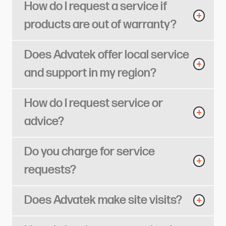
How do I request a service if
products are out of warranty?​​​​‌ ‍ ​‍​‍‌‍ ‌ ​‍‌‍‍‌‌‍‌ ‌‍‍‌‌‍ ‍​‍​‍​ ‍‍​‍​‍‌ ​ ‌‍​‌‌‍ ‍‌‍‍‌‌ ‌​‌ ‍‌​‍ ‍‌‍‍‌‌‍ ​‍​‍​‍ ​​‍​‍‌‍‍​‌ ​‍‌‍‌‌‌‍‌‍​‍​‍​ ‍‍​‍​‍​‍ ‌ ​ ‌ ‌​‌ ‌‌‌‍‌​‌‍‍‌‌‍ ​‍ ‌‍‍‌‌‍ ‍‌ ‌​‌‍‌‌‌‍ ‍‌ ‌​​‍ ‌‍‌‌‌‍‌​‌‍‍‌‌ ‌​​‍ ‌‍ ‌‌‍ ‌‍‌​‌‍‌‌​ ‌‌ ​​‌ ​‍‌‍‌‌‌ ​ ‌‍‌‌‌‍ ‍‌ ‌​‌‍​‌‌ ‌​‌‍‍‌‌‍ ‌‍ ‍​ ‍ ‌‍‍‌‌‍‌​​ ‌‌‍‌​​ ​‍‌‍​‌‌‍‌‌​ ‌‍‌‍‌‍​ ‌‌‌‍​‍​‍ ‌​ ‍‌‌‍‌​​ ‍​‌‍‌‌​‍ ‌​ ‌​‌‍‌​​ ‌‍‌‍​ ​‍ ‌‌‍​‍‌‍​‌‌‍​‍‌‍‌​​‍ ‌‌‍​‍‌‍​‍​ ‌​​ ‌ ​ ‌‍​ ‌‌​ ‌​​ ​ ‌‍​‍‌‍‌‍‌‍​‍​ ‌​​ ‍ ‌ ‌​‌ ‍‌‌ ​​‌‍‌‌​ ‌‌‍‌‍‌‍​‌‌ ​‌​ ‍ ‌ ​​‌‍​‌‌ ‌​‌‍‍​​ ‌‌ ‌​‌‍‍‌‌ ‌​‌‍ ​‌‍‌‌​ ‌‍​‍‌‍​‌‌ ​ ‌‍‌‌‌‌‌‌‌ ​‍‌‍ ​​ ‌​‍‌‌​ ​‍‌​‌‍‌ ​ ‌ ‌​‌ ‌‌‌‍‌​‌‍‍‌‌‍ ​‍‌‍‌‍‍‌‌‍‌​​ ‌‌‍‌​​ ​‍‌‍​‌‌‍‌‌​ ‌‍‌‍‌‍​ ‌‌‌‍​‍​‍ ‌​ ‍‌‌‍‌​​ ‍​‌‍‌‌​‍ ‌​ ‌​‌‍‌​​ ‌‍‌‍​ ​‍ ‌‌‍​‍‌‍​‌‌‍​‍‌‍‌​​‍ ‌‌‍​‍‌‍​‍​ ‌​​ ‌ ​ ‌‍​ ‌‌​ ‌​​ ​ ‌‍​‍‌‍‌‍‌‍​‍​ ‌​​‍‌‍‌ ‌​‌ ‍‌‌ ​​‌‍‌‌​ ‌‌‍‌‍‌‍​‌‌ ​‌​‍‌‍‌ ​​‌‍​‌‌ ‌​‌‍‍​​ ‌‌ ‌​‌‍‍‌‌ ‌​‌‍ ​‌‍‌‌​‍‌‍‌ ​​‌‍‌‌‌ ​‍‌ ​ ‌ ​​‌‍‌‌‌‍​ ‌ ‌​‌‍‍‌‌ ‌‍‌‍‌‌​ ‌‌ ​​‌ ‌‌‌‍​‍‌‍ ​‌‍‍‌‌ ​ ‌‍‍​‌‍‌‌‌‍‌​​‍​‍‌ ‌
Does Advatek offer local service
and support in my region?​​​​‌ ‍ ​‍​‍‌‍ ‌ ​‍‌‍‍‌‌‍‌ ‌‍‍‌‌‍ ‍​‍​‍​ ‍‍​‍​‍‌ ​ ‌‍​‌‌‍ ‍‌‍‍‌‌ ‌​‌ ‍‌​‍ ‍‌‍‍‌‌‍ ​‍​‍​‍ ​​‍​‍‌‍‍​‌ ​‍‌‍‌‌‌‍‌‍​‍​‍​ ‍‍​‍​‍​‍ ‌ ​ ‌ ‌​‌ ‌‌‌‍‌​‌‍‍‌‌‍ ​‍ ‌‍‍‌‌‍ ‍‌ ‌​‌‍‌‌‌‍ ‍‌ ‌​​‍ ‌‍‌‌‌‍‌​‌‍‍‌‌ ‌​​‍ ‌‍ ‌‌‍ ‌‍‌​‌‍‌‌​ ‌‌ ​​‌ ​‍‌‍‌‌‌ ​ ‌‍‌‌‌‍ ‍‌ ‌​‌‍​‌‌ ‌​‌‍‍‌‌‍ ‌‍ ‍​ ‍ ‌‍‍‌‌‍‌​​ ‌‌‍‌‍​ ​‍​ ‍‌‌‍‌​​ ‌‍‌‍​‌​ ‌ ​ ‌‍​‍ ‌‌‍​‍​ ​​​ ‌ ​ ‌ ​‍ ‌​ ‌​‌‍‌‌‌‍‌‍​ ‌‍​‍ ‌‌‍​‍​ ‌ ‌‍‌​​ ‌‌​‍ ‌​ ‌​‌‍​‍​ ​​​ ‌ ​ ‌ ​ ​​‌‍​‍‌‍‌‌​ ‍​​ ‍‌​ ‌‍​ ​​​ ‍ ‌ ‌​‌ ‍‌‌ ​​‌‍‌‌​ ‌‌‍‌‍‌‍​‌‌ ​‌​ ‍ ‌ ​​‌‍​‌‌ ‌​‌‍‍​​ ‌‌ ‌​‌‍‍‌‌ ‌​‌‍ ​‌‍‌‌​ ‌‍​‍‌‍​‌‌ ​ ‌‍‌‌‌‌‌‌‌ ​‍‌‍ ​​ ‌​‍‌‌​ ​‍‌​‌‍‌ ​ ‌ ‌​‌ ‌‌‌‍‌​‌‍‍‌‌‍ ​‍‌‍‌‍‍‌‌‍‌​​ ‌‌‍‌‍​ ​‍​ ‍‌‌‍‌​​ ‌‍‌‍​‌​ ‌ ​ ‌‍​‍ ‌‌‍​‍​ ​​​ ‌ ​ ‌ ​‍ ‌​ ‌​‌‍‌‌‌‍‌‍​ ‌‍​‍ ‌‌‍​‍​ ‌ ‌‍‌​​ ‌‌​‍ ‌​ ‌​‌‍​‍​ ​​​ ‌ ​ ‌ ​ ​​‌‍​‍‌‍‌‌​ ‍​​ ‍‌​ ‌‍​ ​​​‍‌‍‌ ‌​‌ ‍‌‌ ​​‌‍‌‌​ ‌‌‍‌‍‌‍​‌‌ ​‌​‍‌‍‌ ​​‌‍​‌‌ ‌​‌‍‍​​ ‌‌ ‌​‌‍‍‌‌ ‌​‌‍ ​‌‍‌‌​‍‌‍‌ ​​‌‍‌‌‌ ​‍‌ ​ ‌ ​​‌‍‌‌‌‍​ ‌ ‌​‌‍‍‌‌ ‌‍‌‍‌‌​ ‌‌ ​​‌ ‌‌‌‍​‍‌‍ ​‌‍‍‌‌ ​ ‌‍‍​‌‍‌‌‌‍‌​​‍​‍‌ ‌
How do I request service or
advice?​​​​‌ ‍ ​‍​‍‌‍ ‌ ​‍‌‍‍‌‌‍‌ ‌‍‍‌‌‍ ‍​‍​‍​ ‍‍​‍​‍‌ ​ ‌‍​‌‌‍ ‍‌‍‍‌‌ ‌​‌ ‍‌​‍ ‍‌‍‍‌‌‍ ​‍​‍​‍ ​​‍​‍‌‍‍​‌ ​‍‌‍‌‌‌‍‌‍​‍​‍​ ‍‍​‍​‍​‍ ‌ ​ ‌ ‌​‌ ‌‌‌‍‌​‌‍‍‌‌‍ ​‍ ‌‍‍‌‌‍ ‍‌ ‌​‌‍‌‌‌‍ ‍‌ ‌​​‍ ‌‍‌‌‌‍‌​‌‍‍‌‌ ‌​​‍ ‌‍ ‌‌‍ ‌‍‌​‌‍‌‌​ ‌‌ ​​‌ ​‍‌‍‌‌‌ ​ ‌‍‌‌‌‍ ‍‌ ‌​‌‍​‌‌ ‌​‌‍‍‌‌‍ ‌‍ ‍​ ‍ ‌‍‍‌‌‍‌​​ ‌​ ​​​ ‌ ‌‍‌​​ ‌‌​ ​‌​ ‍​​ ‌ ​ ‍‌​‍ ‌​ ‌‍​ ‍‌‌‍​ ​ ​‍​‍ ‌​ ‌​​ ​‍‌‍‌‌‌‍‌‌​‍ ‌​ ‍‌​ ‌​‌‍‌‍​ ‌‍​‍ ‌‌‍​‍‌‍​‍​ ‌‌​ ‍​‌‍‌‍​ ​‍​ ​‌​ ‌​​ ‍​​ ‌‌​ ‌ ​ ‌​​ ‍ ‌ ‌​‌ ‍‌‌ ​​‌‍‌‌​ ‌‌‍‌‍‌‍​‌‌ ​‌​ ‍ ‌ ​​‌‍​‌‌ ‌​‌‍‍​​ ‌‌ ‌​‌‍‍‌‌ ‌​‌‍ ​‌‍‌‌​ ‌‍​‍‌‍​‌‌ ​ ‌‍‌‌‌‌‌‌‌ ​‍‌‍ ​​ ‌​‍‌‌​ ​‍‌​‌‍‌ ​ ‌ ‌​‌ ‌‌‌‍‌​‌‍‍‌‌‍ ​‍‌‍‌‍‍‌‌‍‌​​ ‌​ ​​​ ‌ ‌‍‌​​ ‌‌​ ​‌​ ‍​​ ‌ ​ ‍‌​‍ ‌​ ‌‍​ ‍‌‌‍​ ​ ​‍​‍ ‌​ ‌​​ ​‍‌‍‌‌‌‍‌‌​‍ ‌​ ‍‌​ ‌​‌‍‌‍​ ‌‍​‍ ‌‌‍​‍‌‍​‍​ ‌‌​ ‍​‌‍‌‍​ ​‍​ ​‌​ ‌​​ ‍​​ ‌‌​ ‌ ​ ‌​​‍‌‍‌ ‌​‌ ‍‌‌ ​​‌‍‌‌​ ‌‌‍‌‍‌‍​‌‌ ​‌​‍‌‍‌ ​​‌‍​‌‌ ‌​‌‍‍​​ ‌‌ ‌​‌‍‍‌‌ ‌​‌‍ ​‌‍‌‌​‍‌‍‌ ​​‌‍‌‌‌ ​‍‌ ​ ‌ ​​‌‍‌‌‌‍​ ‌ ‌​‌‍‍‌‌ ‌‍‌‍‌‌​ ‌‌ ​​‌ ‌‌‌‍​‍‌‍ ​‌‍‍‌‌ ​ ‌‍‍​‌‍‌‌‌‍‌​​‍​‍‌ ‌
Do you charge for service
requests?​​​​‌ ‍ ​‍​‍‌‍ ‌ ​‍‌‍‍‌‌‍‌ ‌‍‍‌‌‍ ‍​‍​‍​ ‍‍​‍​‍‌ ​ ‌‍​‌‌‍ ‍‌‍‍‌‌ ‌​‌ ‍‌​‍ ‍‌‍‍‌‌‍ ​‍​‍​‍ ​​‍​‍‌‍‍​‌ ​‍‌‍‌‌‌‍‌‍​‍​‍​ ‍‍​‍​‍​‍ ‌ ​ ‌ ‌​‌ ‌‌‌‍‌​‌‍‍‌‌‍ ​‍ ‌‍‍‌‌‍ ‍‌ ‌​‌‍‌‌‌‍ ‍‌ ‌​​‍ ‌‍‌‌‌‍‌​‌‍‍‌‌ ‌​​‍ ‌‍ ‌‌‍ ‌‍‌​‌‍‌‌​ ‌‌ ​​‌ ​‍‌‍‌‌‌ ​ ‌‍‌‌‌‍ ‍‌ ‌​‌‍​‌‌ ‌​‌‍‍‌‌‍ ‌‍ ‍​ ‍ ‌‍‍‌‌‍‌​​ ‌​ ​​​ ​​​ ‍‌​ ​‍‌‍‌‌​ ‍‌​ ‍‌​ ​‍​‍ ‌‌‍​‌‌‍​‍​ ​‌‌‍​‌​‍ ‌​ ‌​​ ‌​​ ‌‍‌‍​‌​‍ ‌‌‍​‌‌‍‌​‌‍​‌‌‍​ ​‍ ‌​ ​‍​ ‌‌​ ‍‌​ ​​​ ‌‌‌‍‌​​ ​​‌‍​‌‌‍‌​‌‍‌‍​ ‌‌​ ‌‍​ ‍ ‌ ‌​‌ ‍‌‌ ​​‌‍‌‌​ ‌‌‍‌‍‌‍​‌‌ ​‌​ ‍ ‌ ​​‌‍​‌‌ ‌​‌‍‍​​ ‌‌ ‌​‌‍‍‌‌ ‌​‌‍ ​‌‍‌‌​ ‌‍​‍‌‍​‌‌ ​ ‌‍‌‌‌‌‌‌‌ ​‍‌‍ ​​ ‌​‍‌‌​ ​‍‌​‌‍‌ ​ ‌ ‌​‌ ‌‌‌‍‌​‌‍‍‌‌‍ ​‍‌‍‌‍‍‌‌‍‌​​ ‌​ ​​​ ​​​ ‍‌​ ​‍‌‍‌‌​ ‍‌​ ‍‌​ ​‍​‍ ‌‌‍​‌‌‍​‍​ ​‌‌‍​‌​‍ ‌​ ‌​​ ‌​​ ‌‍‌‍​‌​‍ ‌‌‍​‌‌‍‌​‌‍​‌‌‍​ ​‍ ‌​ ​‍​ ‌‌​ ‍‌​ ​​​ ‌‌‌‍‌​​ ​​‌‍​‌‌‍‌​‌‍‌‍​ ‌‌​ ‌‍​‍‌‍‌ ‌​‌ ‍‌‌ ​​‌‍‌‌​ ‌‌‍‌‍‌‍​‌‌ ​‌​‍‌‍‌ ​​‌‍​‌‌ ‌​‌‍‍​​ ‌‌ ‌​‌‍‍‌‌ ‌​‌‍ ​‌‍‌‌​‍‌‍‌ ​​‌‍‌‌‌ ​‍‌ ​ ‌ ​​‌‍‌‌‌‍​ ‌ ‌​‌‍‍‌‌ ‌‍‌‍‌‌​ ‌‌ ​​‌ ‌‌‌‍​‍‌‍ ​‌‍‍‌‌ ​ ‌‍‍​‌‍‌‌‌‍‌​​‍​‍‌ ‌
Does Advatek make site visits?​​​​‌ ‍ ​‍​‍‌‍ ‌ ​‍‌‍‍‌‌‍‌ ‌‍‍‌‌‍ ‍​‍​‍​ ‍‍​‍​‍‌ ​ ‌‍​‌‌‍ ‍‌‍‍‌‌ ‌​‌ ‍‌​‍ ‍‌‍‍‌‌‍ ​‍​‍​‍ ​​‍​‍‌‍‍​‌ ​‍‌‍‌‌‌‍‌‍​‍​‍​ ‍‍​‍​‍​‍ ‌ ​ ‌ ‌​‌ ‌‌‌‍‌​‌‍‍‌‌‍ ​‍ ‌‍‍‌‌‍ ‍‌ ‌​‌‍‌‌‌‍ ‍‌ ‌​​‍ ‌‍‌‌‌‍‌​‌‍‍‌‌ ‌​​‍ ‌‍ ‌‌‍ ‌‍‌​‌‍‌‌​ ‌‌ ​​‌ ​‍‌‍‌‌‌ ​ ‌‍‌‌‌‍ ‍‌ ‌​‌‍​‌‌ ‌​‌‍‍‌‌‍ ‌‍ ‍​ ‍ ‌‍‍‌‌‍‌​​ ‌​ ​‌​ ‍‌​ ​‌​ ‍​​ ‌ ​ ‌‌‌‍​ ​ ‍​​‍ ‌​ ​‍‌‍​ ​ ​ ​ ​‌​‍ ‌​ ‌​‌‍​‍​ ‌​​ ‌​​‍ ‌​ ‍‌​ ‌‌‌‍‌‌​ ‌‌​‍ ‌‌‍‌‌​ ​​‌‍‌‌‌‍​‍​ ‍‌​ ​​​ ‌​​ ‌ ‌‍​‍‌‍​‍​ ‌ ​ ‍​​ ‍ ‌ ‌​‌ ‍‌‌ ​​‌‍‌‌​ ‌‌‍‌‍‌‍​‌‌ ​‌​ ‍ ‌ ​​‌‍​‌‌ ‌​‌‍‍​​ ‌‌ ‌​‌‍‍‌‌ ‌​‌‍ ​‌‍‌‌​ ‌‍​‍‌‍​‌‌ ​ ‌‍‌‌‌‌‌‌‌ ​‍‌‍ ​​ ‌​‍‌‌​ ​‍‌​‌‍‌ ​ ‌ ‌​‌ ‌‌‌‍‌​‌‍‍‌‌‍ ​‍‌‍‌‍‍‌‌‍‌​​ ‌​ ​‌​ ‍‌​ ​‌​ ‍​​ ‌ ​ ‌‌‌‍​ ​ ‍​​‍ ‌​ ​‍‌‍​ ​ ​ ​ ​‌​‍ ‌​ ‌​‌‍​‍​ ‌​​ ‌​​‍ ‌​ ‍‌​ ‌‌‌‍‌‌​ ‌‌​‍ ‌‌‍‌‌​ ​​‌‍‌‌‌‍​‍​ ‍‌​ ​​​ ‌​​ ‌ ‌‍​‍‌‍​‍​ ‌ ​ ‍​​‍‌‍‌ ‌​‌ ‍‌‌ ​​‌‍‌‌​ ‌‌‍‌‍‌‍​‌‌ ​‌​‍‌‍‌ ​​‌‍​‌‌ ‌​‌‍‍​​ ‌‌ ‌​‌‍‍‌‌ ‌​‌‍ ​‌‍‌‌​‍‌‍‌ ​​‌‍‌‌‌ ​‍‌ ​ ‌ ​​‌‍‌‌‌‍​ ‌ ‌​‌‍‍‌‌ ‌‍‌‍‌‌​ ‌‌ ​​‌ ‌‌‌‍​‍‌‍ ​‌‍‍‌‌ ​ ‌‍‍​‌‍‌‌‌‍‌​​‍​‍‌ ‌