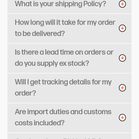
What is your shipping Policy?​​​​‌ ‍ ​‍​‍‌‍ ‌ ​‍‌‍‍‌‌‍‌ ‌‍‍‌‌‍ ‍​‍​‍​ ‍‍​‍​‍‌ ​ ‌‍​‌‌‍ ‍‌‍‍‌‌ ‌​‌ ‍‌​‍ ‍‌‍‍‌‌‍ ​‍​‍​‍ ​​‍​‍‌‍‍​‌ ​‍‌‍‌‌‌‍‌‍​‍​‍​ ‍‍​‍​‍​‍ ‌ ​ ‌ ‌​‌ ‌‌‌‍‌​‌‍‍‌‌‍ ​‍ ‌‍‍‌‌‍ ‍‌ ‌​‌‍‌‌‌‍ ‍‌ ‌​​‍ ‌‍‌‌‌‍‌​‌‍‍‌‌ ‌​​‍ ‌‍ ‌‌‍ ‌‍‌​‌‍‌‌​ ‌‌ ​​‌ ​‍‌‍‌‌‌ ​ ‌‍‌‌‌‍ ‍‌ ‌​‌‍​‌‌ ‌​‌‍‍‌‌‍ ‌‍ ‍​ ‍ ‌‍‍‌‌‍‌​​ ‌​ ​‍​ ‌‌​ ‌‌​ ​‌​ ‍‌​ ‌ ​ ‌‍​ ‌​​‍ ‌‌‍‌​‌‍​‌​ ​​​ ‌​​‍ ‌​ ‌​​ ‌ ​ ‍​​ ‌​​‍ ‌​ ‍​‌‍​‍​ ‌​​ ‍​​‍ ‌​ ​‍​ ‌‍‌‍‌‌​ ​‌‌‍​‌‌‍​ ​ ‍‌‌‍‌‌‌‍​ ​ ​‌​ ​​​ ‌ ​ ‍ ‌ ‌​‌ ‍‌‌ ​​‌‍‌‌​ ‌‌‍‌‍‌‍​‌‌ ​‌​ ‍ ‌ ​​‌‍​‌‌ ‌​‌‍‍​​ ‌‌ ‌​‌‍‍‌‌ ‌​‌‍ ​‌‍‌‌​ ‌‍​‍‌‍​‌‌ ​ ‌‍‌‌‌‌‌‌‌ ​‍‌‍ ​​ ‌​‍‌‌​ ​‍‌​‌‍‌ ​ ‌ ‌​‌ ‌‌‌‍‌​‌‍‍‌‌‍ ​‍‌‍‌‍‍‌‌‍‌​​ ‌​ ​‍​ ‌‌​ ‌‌​ ​‌​ ‍‌​ ‌ ​ ‌‍​ ‌​​‍ ‌‌‍‌​‌‍​‌​ ​​​ ‌​​‍ ‌​ ‌​​ ‌ ​ ‍​​ ‌​​‍ ‌​ ‍​‌‍​‍​ ‌​​ ‍​​‍ ‌​ ​‍​ ‌‍‌‍‌‌​ ​‌‌‍​‌‌‍​ ​ ‍‌‌‍‌‌‌‍​ ​ ​‌​ ​​​ ‌ ​‍‌‍‌ ‌​‌ ‍‌‌ ​​‌‍‌‌​ ‌‌‍‌‍‌‍​‌‌ ​‌​‍‌‍‌ ​​‌‍​‌‌ ‌​‌‍‍​​ ‌‌ ‌​‌‍‍‌‌ ‌​‌‍ ​‌‍‌‌​‍‌‍‌ ​​‌‍‌‌‌ ​‍‌ ​ ‌ ​​‌‍‌‌‌‍​ ‌ ‌​‌‍‍‌‌ ‌‍‌‍‌‌​ ‌‌ ​​‌ ‌‌‌‍​‍‌‍ ​‌‍‍‌‌ ​ ‌‍‍​‌‍‌‌‌‍‌​​‍​‍‌ ‌
How long will it take for my order
to be delivered?​​​​‌ ‍ ​‍​‍‌‍ ‌ ​‍‌‍‍‌‌‍‌ ‌‍‍‌‌‍ ‍​‍​‍​ ‍‍​‍​‍‌ ​ ‌‍​‌‌‍ ‍‌‍‍‌‌ ‌​‌ ‍‌​‍ ‍‌‍‍‌‌‍ ​‍​‍​‍ ​​‍​‍‌‍‍​‌ ​‍‌‍‌‌‌‍‌‍​‍​‍​ ‍‍​‍​‍​‍ ‌ ​ ‌ ‌​‌ ‌‌‌‍‌​‌‍‍‌‌‍ ​‍ ‌‍‍‌‌‍ ‍‌ ‌​‌‍‌‌‌‍ ‍‌ ‌​​‍ ‌‍‌‌‌‍‌​‌‍‍‌‌ ‌​​‍ ‌‍ ‌‌‍ ‌‍‌​‌‍‌‌​ ‌‌ ​​‌ ​‍‌‍‌‌‌ ​ ‌‍‌‌‌‍ ‍‌ ‌​‌‍​‌‌ ‌​‌‍‍‌‌‍ ‌‍ ‍​ ‍ ‌‍‍‌‌‍‌​​ ‌​ ‌​​ ‍‌​ ‌‍​ ‌​​ ‍‌​ ‌‍‌‍‌‍​ ​​​‍ ‌​ ‌ ​ ‌‌‌‍‌​‌‍​‌​‍ ‌​ ‌​‌‍‌​‌‍​ ​ ‍​​‍ ‌​ ‍‌​ ​ ​ ​ ‌‍‌‌​‍ ‌​ ​​​ ​‌​ ‌​​ ‌​​ ‍‌‌‍​ ​ ​ ‌‍‌‌​ ​​‌‍‌‍​ ​‌​ ​‌​ ‍ ‌ ‌​‌ ‍‌‌ ​​‌‍‌‌​ ‌‌‍‌‍‌‍​‌‌ ​‌​ ‍ ‌ ​​‌‍​‌‌ ‌​‌‍‍​​ ‌‌ ‌​‌‍‍‌‌ ‌​‌‍ ​‌‍‌‌​ ‌‍​‍‌‍​‌‌ ​ ‌‍‌‌‌‌‌‌‌ ​‍‌‍ ​​ ‌​‍‌‌​ ​‍‌​‌‍‌ ​ ‌ ‌​‌ ‌‌‌‍‌​‌‍‍‌‌‍ ​‍‌‍‌‍‍‌‌‍‌​​ ‌​ ‌​​ ‍‌​ ‌‍​ ‌​​ ‍‌​ ‌‍‌‍‌‍​ ​​​‍ ‌​ ‌ ​ ‌‌‌‍‌​‌‍​‌​‍ ‌​ ‌​‌‍‌​‌‍​ ​ ‍​​‍ ‌​ ‍‌​ ​ ​ ​ ‌‍‌‌​‍ ‌​ ​​​ ​‌​ ‌​​ ‌​​ ‍‌‌‍​ ​ ​ ‌‍‌‌​ ​​‌‍‌‍​ ​‌​ ​‌​‍‌‍‌ ‌​‌ ‍‌‌ ​​‌‍‌‌​ ‌‌‍‌‍‌‍​‌‌ ​‌​‍‌‍‌ ​​‌‍​‌‌ ‌​‌‍‍​​ ‌‌ ‌​‌‍‍‌‌ ‌​‌‍ ​‌‍‌‌​‍‌‍‌ ​​‌‍‌‌‌ ​‍‌ ​ ‌ ​​‌‍‌‌‌‍​ ‌ ‌​‌‍‍‌‌ ‌‍‌‍‌‌​ ‌‌ ​​‌ ‌‌‌‍​‍‌‍ ​‌‍‍‌‌ ​ ‌‍‍​‌‍‌‌‌‍‌​​‍​‍‌ ‌
Is there a lead time on orders or
do you supply ex stock?​​​​‌ ‍ ​‍​‍‌‍ ‌ ​‍‌‍‍‌‌‍‌ ‌‍‍‌‌‍ ‍​‍​‍​ ‍‍​‍​‍‌ ​ ‌‍​‌‌‍ ‍‌‍‍‌‌ ‌​‌ ‍‌​‍ ‍‌‍‍‌‌‍ ​‍​‍​‍ ​​‍​‍‌‍‍​‌ ​‍‌‍‌‌‌‍‌‍​‍​‍​ ‍‍​‍​‍​‍ ‌ ​ ‌ ‌​‌ ‌‌‌‍‌​‌‍‍‌‌‍ ​‍ ‌‍‍‌‌‍ ‍‌ ‌​‌‍‌‌‌‍ ‍‌ ‌​​‍ ‌‍‌‌‌‍‌​‌‍‍‌‌ ‌​​‍ ‌‍ ‌‌‍ ‌‍‌​‌‍‌‌​ ‌‌ ​​‌ ​‍‌‍‌‌‌ ​ ‌‍‌‌‌‍ ‍‌ ‌​‌‍​‌‌ ‌​‌‍‍‌‌‍ ‌‍ ‍​ ‍ ‌‍‍‌‌‍‌​​ ‌‌‍‌‌‌‍‌‍​ ‍‌​ ​‍‌‍​‌‌‍‌‍​ ‍‌​ ‍​​‍ ‌​ ‌ ​ ​ ​ ‌ ​ ‍‌​‍ ‌​ ‌​​ ‌ ‌‍‌‌​ ‌‍​‍ ‌‌‍​‍‌‍​ ​ ‍‌‌‍‌‍​‍ ‌‌‍‌​​ ‍​‌‍‌‍‌‍​‌‌‍​‍‌‍​‌​ ‌​​ ​‍‌‍‌​​ ​​​ ‌ ​ ‌‍​ ‍ ‌ ‌​‌ ‍‌‌ ​​‌‍‌‌​ ‌‌‍‌‍‌‍​‌‌ ​‌​ ‍ ‌ ​​‌‍​‌‌ ‌​‌‍‍​​ ‌‌ ‌​‌‍‍‌‌ ‌​‌‍ ​‌‍‌‌​ ‌‍​‍‌‍​‌‌ ​ ‌‍‌‌‌‌‌‌‌ ​‍‌‍ ​​ ‌​‍‌‌​ ​‍‌​‌‍‌ ​ ‌ ‌​‌ ‌‌‌‍‌​‌‍‍‌‌‍ ​‍‌‍‌‍‍‌‌‍‌​​ ‌‌‍‌‌‌‍‌‍​ ‍‌​ ​‍‌‍​‌‌‍‌‍​ ‍‌​ ‍​​‍ ‌​ ‌ ​ ​ ​ ‌ ​ ‍‌​‍ ‌​ ‌​​ ‌ ‌‍‌‌​ ‌‍​‍ ‌‌‍​‍‌‍​ ​ ‍‌‌‍‌‍​‍ ‌‌‍‌​​ ‍​‌‍‌‍‌‍​‌‌‍​‍‌‍​‌​ ‌​​ ​‍‌‍‌​​ ​​​ ‌ ​ ‌‍​‍‌‍‌ ‌​‌ ‍‌‌ ​​‌‍‌‌​ ‌‌‍‌‍‌‍​‌‌ ​‌​‍‌‍‌ ​​‌‍​‌‌ ‌​‌‍‍​​ ‌‌ ‌​‌‍‍‌‌ ‌​‌‍ ​‌‍‌‌​‍‌‍‌ ​​‌‍‌‌‌ ​‍‌ ​ ‌ ​​‌‍‌‌‌‍​ ‌ ‌​‌‍‍‌‌ ‌‍‌‍‌‌​ ‌‌ ​​‌ ‌‌‌‍​‍‌‍ ​‌‍‍‌‌ ​ ‌‍‍​‌‍‌‌‌‍‌​​‍​‍‌ ‌
Will I get tracking details for my
order?​​​​‌ ‍ ​‍​‍‌‍ ‌ ​‍‌‍‍‌‌‍‌ ‌‍‍‌‌‍ ‍​‍​‍​ ‍‍​‍​‍‌ ​ ‌‍​‌‌‍ ‍‌‍‍‌‌ ‌​‌ ‍‌​‍ ‍‌‍‍‌‌‍ ​‍​‍​‍ ​​‍​‍‌‍‍​‌ ​‍‌‍‌‌‌‍‌‍​‍​‍​ ‍‍​‍​‍​‍ ‌ ​ ‌ ‌​‌ ‌‌‌‍‌​‌‍‍‌‌‍ ​‍ ‌‍‍‌‌‍ ‍‌ ‌​‌‍‌‌‌‍ ‍‌ ‌​​‍ ‌‍‌‌‌‍‌​‌‍‍‌‌ ‌​​‍ ‌‍ ‌‌‍ ‌‍‌​‌‍‌‌​ ‌‌ ​​‌ ​‍‌‍‌‌‌ ​ ‌‍‌‌‌‍ ‍‌ ‌​‌‍​‌‌ ‌​‌‍‍‌‌‍ ‌‍ ‍​ ‍ ‌‍‍‌‌‍‌​​ ‌​ ‌​‌‍​ ​ ​‌‌‍​ ‌‍​ ​ ‌‍​ ‌​‌‍​‍​‍ ‌​ ​​​ ‌‍​ ​‍​ ‌‍​‍ ‌​ ‌​​ ​‌‌‍‌‌​ ‍‌​‍ ‌​ ‍​​ ​ ​ ​​​ ​​​‍ ‌‌‍‌‍‌‍‌‍‌‍​‌​ ‌ ​ ‍​​ ‌‍​ ‌‌‌‍​ ​ ​‍‌‍‌‌​ ‌ ‌‍​ ​ ‍ ‌ ‌​‌ ‍‌‌ ​​‌‍‌‌​ ‌‌‍‌‍‌‍​‌‌ ​‌​ ‍ ‌ ​​‌‍​‌‌ ‌​‌‍‍​​ ‌‌ ‌​‌‍‍‌‌ ‌​‌‍ ​‌‍‌‌​ ‌‍​‍‌‍​‌‌ ​ ‌‍‌‌‌‌‌‌‌ ​‍‌‍ ​​ ‌​‍‌‌​ ​‍‌​‌‍‌ ​ ‌ ‌​‌ ‌‌‌‍‌​‌‍‍‌‌‍ ​‍‌‍‌‍‍‌‌‍‌​​ ‌​ ‌​‌‍​ ​ ​‌‌‍​ ‌‍​ ​ ‌‍​ ‌​‌‍​‍​‍ ‌​ ​​​ ‌‍​ ​‍​ ‌‍​‍ ‌​ ‌​​ ​‌‌‍‌‌​ ‍‌​‍ ‌​ ‍​​ ​ ​ ​​​ ​​​‍ ‌‌‍‌‍‌‍‌‍‌‍​‌​ ‌ ​ ‍​​ ‌‍​ ‌‌‌‍​ ​ ​‍‌‍‌‌​ ‌ ‌‍​ ​‍‌‍‌ ‌​‌ ‍‌‌ ​​‌‍‌‌​ ‌‌‍‌‍‌‍​‌‌ ​‌​‍‌‍‌ ​​‌‍​‌‌ ‌​‌‍‍​​ ‌‌ ‌​‌‍‍‌‌ ‌​‌‍ ​‌‍‌‌​‍‌‍‌ ​​‌‍‌‌‌ ​‍‌ ​ ‌ ​​‌‍‌‌‌‍​ ‌ ‌​‌‍‍‌‌ ‌‍‌‍‌‌​ ‌‌ ​​‌ ‌‌‌‍​‍‌‍ ​‌‍‍‌‌ ​ ‌‍‍​‌‍‌‌‌‍‌​​‍​‍‌ ‌
Are import duties and customs
costs included?​​​​‌ ‍ ​‍​‍‌‍ ‌ ​‍‌‍‍‌‌‍‌ ‌‍‍‌‌‍ ‍​‍​‍​ ‍‍​‍​‍‌ ​ ‌‍​‌‌‍ ‍‌‍‍‌‌ ‌​‌ ‍‌​‍ ‍‌‍‍‌‌‍ ​‍​‍​‍ ​​‍​‍‌‍‍​‌ ​‍‌‍‌‌‌‍‌‍​‍​‍​ ‍‍​‍​‍​‍ ‌ ​ ‌ ‌​‌ ‌‌‌‍‌​‌‍‍‌‌‍ ​‍ ‌‍‍‌‌‍ ‍‌ ‌​‌‍‌‌‌‍ ‍‌ ‌​​‍ ‌‍‌‌‌‍‌​‌‍‍‌‌ ‌​​‍ ‌‍ ‌‌‍ ‌‍‌​‌‍‌‌​ ‌‌ ​​‌ ​‍‌‍‌‌‌ ​ ‌‍‌‌‌‍ ‍‌ ‌​‌‍​‌‌ ‌​‌‍‍‌‌‍ ‌‍ ‍​ ‍ ‌‍‍‌‌‍‌​​ ‌​ ​‌​ ‌ ‌‍​‍‌‍​ ​ ‌​‌‍‌​​ ​‌​ ​ ​‍ ‌‌‍​‍‌‍‌‍​ ‌​​ ​ ​‍ ‌​ ‌​​ ‌‍​ ‍​​ ‌‌​‍ ‌‌‍​‌​ ‍‌‌‍​ ‌‍​‍​‍ ‌​ ​‌​ ​‌​ ‌ ​ ‌​​ ‍‌​ ​​​ ‍‌​ ‌‍​ ​ ​ ​​​ ‍‌​ ​‍​ ‍ ‌ ‌​‌ ‍‌‌ ​​‌‍‌‌​ ‌‌‍‌‍‌‍​‌‌ ​‌​ ‍ ‌ ​​‌‍​‌‌ ‌​‌‍‍​​ ‌‌ ‌​‌‍‍‌‌ ‌​‌‍ ​‌‍‌‌​ ‌‍​‍‌‍​‌‌ ​ ‌‍‌‌‌‌‌‌‌ ​‍‌‍ ​​ ‌​‍‌‌​ ​‍‌​‌‍‌ ​ ‌ ‌​‌ ‌‌‌‍‌​‌‍‍‌‌‍ ​‍‌‍‌‍‍‌‌‍‌​​ ‌​ ​‌​ ‌ ‌‍​‍‌‍​ ​ ‌​‌‍‌​​ ​‌​ ​ ​‍ ‌‌‍​‍‌‍‌‍​ ‌​​ ​ ​‍ ‌​ ‌​​ ‌‍​ ‍​​ ‌‌​‍ ‌‌‍​‌​ ‍‌‌‍​ ‌‍​‍​‍ ‌​ ​‌​ ​‌​ ‌ ​ ‌​​ ‍‌​ ​​​ ‍‌​ ‌‍​ ​ ​ ​​​ ‍‌​ ​‍​‍‌‍‌ ‌​‌ ‍‌‌ ​​‌‍‌‌​ ‌‌‍‌‍‌‍​‌‌ ​‌​‍‌‍‌ ​​‌‍​‌‌ ‌​‌‍‍​​ ‌‌ ‌​‌‍‍‌‌ ‌​‌‍ ​‌‍‌‌​‍‌‍‌ ​​‌‍‌‌‌ ​‍‌ ​ ‌ ​​‌‍‌‌‌‍​ ‌ ‌​‌‍‍‌‌ ‌‍‌‍‌‌​ ‌‌ ​​‌ ‌‌‌‍​‍‌‍ ​‌‍‍‌‌ ​ ‌‍‍​‌‍‌‌‌‍‌​​‍​‍‌ ‌