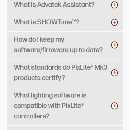
What is Advatek Assistant?​​​​‌ ‍ ​‍​‍‌‍ ‌ ​‍‌‍‍‌‌‍‌ ‌‍‍‌‌‍ ‍​‍​‍​ ‍‍​‍​‍‌ ​ ‌‍​‌‌‍ ‍‌‍‍‌‌ ‌​‌ ‍‌​‍ ‍‌‍‍‌‌‍ ​‍​‍​‍ ​​‍​‍‌‍‍​‌ ​‍‌‍‌‌‌‍‌‍​‍​‍​ ‍‍​‍​‍​‍ ‌ ​ ‌ ‌​‌ ‌‌‌‍‌​‌‍‍‌‌‍ ​‍ ‌‍‍‌‌‍ ‍‌ ‌​‌‍‌‌‌‍ ‍‌ ‌​​‍ ‌‍‌‌‌‍‌​‌‍‍‌‌ ‌​​‍ ‌‍ ‌‌‍ ‌‍‌​‌‍‌‌​ ‌‌ ​​‌ ​‍‌‍‌‌‌ ​ ‌‍‌‌‌‍ ‍‌ ‌​‌‍​‌‌ ‌​‌‍‍‌‌‍ ‌‍ ‍​ ‍ ‌‍‍‌‌‍‌​​ ‌​ ‌ ​ ‌​​ ‍‌‌‍‌‌‌‍‌​‌‍​‍‌‍‌​‌‍​‌​‍ ‌‌‍‌‌‌‍‌​‌‍‌‌‌‍​‍​‍ ‌​ ‌​​ ​‌‌‍​ ‌‍​‍​‍ ‌‌‍​‌‌‍‌​​ ‍‌‌‍​‌​‍ ‌​ ‍‌​ ​​‌‍​‍​ ​‌​ ‌ ​ ‍​‌‍​‌‌‍‌‍‌‍‌​​ ‌ ​ ​‍​ ​​​ ‍ ‌ ‌​‌ ‍‌‌ ​​‌‍‌‌​ ‌‌‍‌‍‌‍​‌‌ ​‌​ ‍ ‌ ​​‌‍​‌‌ ‌​‌‍‍​​ ‌‌ ‌​‌‍‍‌‌ ‌​‌‍ ​‌‍‌‌​ ‌‍​‍‌‍​‌‌ ​ ‌‍‌‌‌‌‌‌‌ ​‍‌‍ ​​ ‌​‍‌‌​ ​‍‌​‌‍‌ ​ ‌ ‌​‌ ‌‌‌‍‌​‌‍‍‌‌‍ ​‍‌‍‌‍‍‌‌‍‌​​ ‌​ ‌ ​ ‌​​ ‍‌‌‍‌‌‌‍‌​‌‍​‍‌‍‌​‌‍​‌​‍ ‌‌‍‌‌‌‍‌​‌‍‌‌‌‍​‍​‍ ‌​ ‌​​ ​‌‌‍​ ‌‍​‍​‍ ‌‌‍​‌‌‍‌​​ ‍‌‌‍​‌​‍ ‌​ ‍‌​ ​​‌‍​‍​ ​‌​ ‌ ​ ‍​‌‍​‌‌‍‌‍‌‍‌​​ ‌ ​ ​‍​ ​​​‍‌‍‌ ‌​‌ ‍‌‌ ​​‌‍‌‌​ ‌‌‍‌‍‌‍​‌‌ ​‌​‍‌‍‌ ​​‌‍​‌‌ ‌​‌‍‍​​ ‌‌ ‌​‌‍‍‌‌ ‌​‌‍ ​‌‍‌‌​‍‌‍‌ ​​‌‍‌‌‌ ​‍‌ ​ ‌ ​​‌‍‌‌‌‍​ ‌ ‌​‌‍‍‌‌ ‌‍‌‍‌‌​ ‌‌ ​​‌ ‌‌‌‍​‍‌‍ ​‌‍‍‌‌ ​ ‌‍‍​‌‍‌‌‌‍‌​​‍​‍‌ ‌
What is SHOWTime™?​​​​‌ ‍ ​‍​‍‌‍ ‌ ​‍‌‍‍‌‌‍‌ ‌‍‍‌‌‍ ‍​‍​‍​ ‍‍​‍​‍‌ ​ ‌‍​‌‌‍ ‍‌‍‍‌‌ ‌​‌ ‍‌​‍ ‍‌‍‍‌‌‍ ​‍​‍​‍ ​​‍​‍‌‍‍​‌ ​‍‌‍‌‌‌‍‌‍​‍​‍​ ‍‍​‍​‍​‍ ‌ ​ ‌ ‌​‌ ‌‌‌‍‌​‌‍‍‌‌‍ ​‍ ‌‍‍‌‌‍ ‍‌ ‌​‌‍‌‌‌‍ ‍‌ ‌​​‍ ‌‍‌‌‌‍‌​‌‍‍‌‌ ‌​​‍ ‌‍ ‌‌‍ ‌‍‌​‌‍‌‌​ ‌‌ ​​‌ ​‍‌‍‌‌‌ ​ ‌‍‌‌‌‍ ‍‌ ‌​‌‍​‌‌ ‌​‌‍‍‌‌‍ ‌‍ ‍​ ‍ ‌‍‍‌‌‍‌​​ ‌​ ‍​​ ​ ‌‍​‌‌‍​ ‌‍‌‌​ ‌‌‌‍​‌‌‍‌‍​‍ ‌​ ​‌​ ‍​​ ‌‌‌‍‌​​‍ ‌​ ‌​​ ‌ ​ ‌‍‌‍‌‌​‍ ‌​ ‍​‌‍​‍‌‍‌‍​ ‍​​‍ ‌​ ‌‍‌‍‌‌​ ​​​ ‍​‌‍‌‍​ ‍​​ ‌ ‌‍‌‌​ ​​‌‍​‌​ ​ ‌‍​‍​ ‍ ‌ ‌​‌ ‍‌‌ ​​‌‍‌‌​ ‌‌‍‌‍‌‍​‌‌ ​‌​ ‍ ‌ ​​‌‍​‌‌ ‌​‌‍‍​​ ‌‌ ‌​‌‍‍‌‌ ‌​‌‍ ​‌‍‌‌​ ‌‍​‍‌‍​‌‌ ​ ‌‍‌‌‌‌‌‌‌ ​‍‌‍ ​​ ‌​‍‌‌​ ​‍‌​‌‍‌ ​ ‌ ‌​‌ ‌‌‌‍‌​‌‍‍‌‌‍ ​‍‌‍‌‍‍‌‌‍‌​​ ‌​ ‍​​ ​ ‌‍​‌‌‍​ ‌‍‌‌​ ‌‌‌‍​‌‌‍‌‍​‍ ‌​ ​‌​ ‍​​ ‌‌‌‍‌​​‍ ‌​ ‌​​ ‌ ​ ‌‍‌‍‌‌​‍ ‌​ ‍​‌‍​‍‌‍‌‍​ ‍​​‍ ‌​ ‌‍‌‍‌‌​ ​​​ ‍​‌‍‌‍​ ‍​​ ‌ ‌‍‌‌​ ​​‌‍​‌​ ​ ‌‍​‍​‍‌‍‌ ‌​‌ ‍‌‌ ​​‌‍‌‌​ ‌‌‍‌‍‌‍​‌‌ ​‌​‍‌‍‌ ​​‌‍​‌‌ ‌​‌‍‍​​ ‌‌ ‌​‌‍‍‌‌ ‌​‌‍ ​‌‍‌‌​‍‌‍‌ ​​‌‍‌‌‌ ​‍‌ ​ ‌ ​​‌‍‌‌‌‍​ ‌ ‌​‌‍‍‌‌ ‌‍‌‍‌‌​ ‌‌ ​​‌ ‌‌‌‍​‍‌‍ ​‌‍‍‌‌ ​ ‌‍‍​‌‍‌‌‌‍‌​​‍​‍‌ ‌
How do I keep my
software/firmware up to date?​​​​‌ ‍ ​‍​‍‌‍ ‌ ​‍‌‍‍‌‌‍‌ ‌‍‍‌‌‍ ‍​‍​‍​ ‍‍​‍​‍‌ ​ ‌‍​‌‌‍ ‍‌‍‍‌‌ ‌​‌ ‍‌​‍ ‍‌‍‍‌‌‍ ​‍​‍​‍ ​​‍​‍‌‍‍​‌ ​‍‌‍‌‌‌‍‌‍​‍​‍​ ‍‍​‍​‍​‍ ‌ ​ ‌ ‌​‌ ‌‌‌‍‌​‌‍‍‌‌‍ ​‍ ‌‍‍‌‌‍ ‍‌ ‌​‌‍‌‌‌‍ ‍‌ ‌​​‍ ‌‍‌‌‌‍‌​‌‍‍‌‌ ‌​​‍ ‌‍ ‌‌‍ ‌‍‌​‌‍‌‌​ ‌‌ ​​‌ ​‍‌‍‌‌‌ ​ ‌‍‌‌‌‍ ‍‌ ‌​‌‍​‌‌ ‌​‌‍‍‌‌‍ ‌‍ ‍​ ‍ ‌‍‍‌‌‍‌​​ ‌‌‍​ ‌‍‌‌​ ‌‍‌‍‌​​ ​‌‌‍​ ​ ​‌‌‍​ ​‍ ‌​ ​ ‌‍‌‍​ ‍​​ ​​​‍ ‌​ ‌​​ ‌‍​ ‍​​ ‌‍​‍ ‌‌‍​‍​ ‌ ​ ‍‌​ ‍​​‍ ‌​ ‍​‌‍​‌‌‍‌‍‌‍‌‌‌‍​ ​ ‍‌​ ‌‍​ ‌ ‌‍‌‍​ ​‌​ ‌​​ ‍‌​ ‍ ‌ ‌​‌ ‍‌‌ ​​‌‍‌‌​ ‌‌‍‌‍‌‍​‌‌ ​‌​ ‍ ‌ ​​‌‍​‌‌ ‌​‌‍‍​​ ‌‌ ‌​‌‍‍‌‌ ‌​‌‍ ​‌‍‌‌​ ‌‍​‍‌‍​‌‌ ​ ‌‍‌‌‌‌‌‌‌ ​‍‌‍ ​​ ‌​‍‌‌​ ​‍‌​‌‍‌ ​ ‌ ‌​‌ ‌‌‌‍‌​‌‍‍‌‌‍ ​‍‌‍‌‍‍‌‌‍‌​​ ‌‌‍​ ‌‍‌‌​ ‌‍‌‍‌​​ ​‌‌‍​ ​ ​‌‌‍​ ​‍ ‌​ ​ ‌‍‌‍​ ‍​​ ​​​‍ ‌​ ‌​​ ‌‍​ ‍​​ ‌‍​‍ ‌‌‍​‍​ ‌ ​ ‍‌​ ‍​​‍ ‌​ ‍​‌‍​‌‌‍‌‍‌‍‌‌‌‍​ ​ ‍‌​ ‌‍​ ‌ ‌‍‌‍​ ​‌​ ‌​​ ‍‌​‍‌‍‌ ‌​‌ ‍‌‌ ​​‌‍‌‌​ ‌‌‍‌‍‌‍​‌‌ ​‌​‍‌‍‌ ​​‌‍​‌‌ ‌​‌‍‍​​ ‌‌ ‌​‌‍‍‌‌ ‌​‌‍ ​‌‍‌‌​‍‌‍‌ ​​‌‍‌‌‌ ​‍‌ ​ ‌ ​​‌‍‌‌‌‍​ ‌ ‌​‌‍‍‌‌ ‌‍‌‍‌‌​ ‌‌ ​​‌ ‌‌‌‍​‍‌‍ ​‌‍‍‌‌ ​ ‌‍‍​‌‍‌‌‌‍‌​​‍​‍‌ ‌
What standards do PixLite® Mk3
products certify?​​​​‌ ‍ ​‍​‍‌‍ ‌ ​‍‌‍‍‌‌‍‌ ‌‍‍‌‌‍ ‍​‍​‍​ ‍‍​‍​‍‌ ​ ‌‍​‌‌‍ ‍‌‍‍‌‌ ‌​‌ ‍‌​‍ ‍‌‍‍‌‌‍ ​‍​‍​‍ ​​‍​‍‌‍‍​‌ ​‍‌‍‌‌‌‍‌‍​‍​‍​ ‍‍​‍​‍​‍ ‌ ​ ‌ ‌​‌ ‌‌‌‍‌​‌‍‍‌‌‍ ​‍ ‌‍‍‌‌‍ ‍‌ ‌​‌‍‌‌‌‍ ‍‌ ‌​​‍ ‌‍‌‌‌‍‌​‌‍‍‌‌ ‌​​‍ ‌‍ ‌‌‍ ‌‍‌​‌‍‌‌​ ‌‌ ​​‌ ​‍‌‍‌‌‌ ​ ‌‍‌‌‌‍ ‍‌ ‌​‌‍​‌‌ ‌​‌‍‍‌‌‍ ‌‍ ‍​ ‍ ‌‍‍‌‌‍‌​​ ‌​ ​ ‌‍​‍​ ​‌‌‍‌‌​ ​‍​ ‍‌‌‍‌​‌‍​‌​‍ ‌​ ​‌‌‍‌‍​ ​‍​ ​ ​‍ ‌​ ‌​‌‍​‍‌‍‌‌​ ‌‍​‍ ‌​ ‍​​ ​‍​ ‌‍‌‍​‌​‍ ‌‌‍‌‍‌‍​‍‌‍​‌​ ‌‍‌‍‌‌​ ​ ​ ‍​​ ‍‌‌‍‌‌‌‍​‌​ ​ ​ ​ ​ ‍ ‌ ‌​‌ ‍‌‌ ​​‌‍‌‌​ ‌‌‍‌‍‌‍​‌‌ ​‌​ ‍ ‌ ​​‌‍​‌‌ ‌​‌‍‍​​ ‌‌ ‌​‌‍‍‌‌ ‌​‌‍ ​‌‍‌‌​ ‌‍​‍‌‍​‌‌ ​ ‌‍‌‌‌‌‌‌‌ ​‍‌‍ ​​ ‌​‍‌‌​ ​‍‌​‌‍‌ ​ ‌ ‌​‌ ‌‌‌‍‌​‌‍‍‌‌‍ ​‍‌‍‌‍‍‌‌‍‌​​ ‌​ ​ ‌‍​‍​ ​‌‌‍‌‌​ ​‍​ ‍‌‌‍‌​‌‍​‌​‍ ‌​ ​‌‌‍‌‍​ ​‍​ ​ ​‍ ‌​ ‌​‌‍​‍‌‍‌‌​ ‌‍​‍ ‌​ ‍​​ ​‍​ ‌‍‌‍​‌​‍ ‌‌‍‌‍‌‍​‍‌‍​‌​ ‌‍‌‍‌‌​ ​ ​ ‍​​ ‍‌‌‍‌‌‌‍​‌​ ​ ​ ​ ​‍‌‍‌ ‌​‌ ‍‌‌ ​​‌‍‌‌​ ‌‌‍‌‍‌‍​‌‌ ​‌​‍‌‍‌ ​​‌‍​‌‌ ‌​‌‍‍​​ ‌‌ ‌​‌‍‍‌‌ ‌​‌‍ ​‌‍‌‌​‍‌‍‌ ​​‌‍‌‌‌ ​‍‌ ​ ‌ ​​‌‍‌‌‌‍​ ‌ ‌​‌‍‍‌‌ ‌‍‌‍‌‌​ ‌‌ ​​‌ ‌‌‌‍​‍‌‍ ​‌‍‍‌‌ ​ ‌‍‍​‌‍‌‌‌‍‌​​‍​‍‌ ‌
What lighting software is
compatible with PixLite®
controllers?​​​​‌ ‍ ​‍​‍‌‍ ‌ ​‍‌‍‍‌‌‍‌ ‌‍‍‌‌‍ ‍​‍​‍​ ‍‍​‍​‍‌ ​ ‌‍​‌‌‍ ‍‌‍‍‌‌ ‌​‌ ‍‌​‍ ‍‌‍‍‌‌‍ ​‍​‍​‍ ​​‍​‍‌‍‍​‌ ​‍‌‍‌‌‌‍‌‍​‍​‍​ ‍‍​‍​‍​‍ ‌ ​ ‌ ‌​‌ ‌‌‌‍‌​‌‍‍‌‌‍ ​‍ ‌‍‍‌‌‍ ‍‌ ‌​‌‍‌‌‌‍ ‍‌ ‌​​‍ ‌‍‌‌‌‍‌​‌‍‍‌‌ ‌​​‍ ‌‍ ‌‌‍ ‌‍‌​‌‍‌‌​ ‌‌ ​​‌ ​‍‌‍‌‌‌ ​ ‌‍‌‌‌‍ ‍‌ ‌​‌‍​‌‌ ‌​‌‍‍‌‌‍ ‌‍ ‍​ ‍ ‌‍‍‌‌‍‌​​ ‌‌‍​‍‌‍​ ‌‍‌‍​ ‍‌​ ​‍‌‍‌‌‌‍​‌​ ​ ​‍ ‌‌‍​‌‌‍‌‌‌‍​‍​ ​ ​‍ ‌​ ‌​‌‍​‌‌‍‌​​ ​‍​‍ ‌‌‍​‍‌‍‌‍‌‍‌‍​ ‍‌​‍ ‌​ ‌‌‌‍​‌‌‍‌‍​ ​‍‌‍​ ​ ​​‌‍​ ​ ​ ‌‍‌‌‌‍‌‌‌‍‌‌‌‍‌‌​ ‍ ‌ ‌​‌ ‍‌‌ ​​‌‍‌‌​ ‌‌‍‌‍‌‍​‌‌ ​‌​ ‍ ‌ ​​‌‍​‌‌ ‌​‌‍‍​​ ‌‌ ‌​‌‍‍‌‌ ‌​‌‍ ​‌‍‌‌​ ‌‍​‍‌‍​‌‌ ​ ‌‍‌‌‌‌‌‌‌ ​‍‌‍ ​​ ‌​‍‌‌​ ​‍‌​‌‍‌ ​ ‌ ‌​‌ ‌‌‌‍‌​‌‍‍‌‌‍ ​‍‌‍‌‍‍‌‌‍‌​​ ‌‌‍​‍‌‍​ ‌‍‌‍​ ‍‌​ ​‍‌‍‌‌‌‍​‌​ ​ ​‍ ‌‌‍​‌‌‍‌‌‌‍​‍​ ​ ​‍ ‌​ ‌​‌‍​‌‌‍‌​​ ​‍​‍ ‌‌‍​‍‌‍‌‍‌‍‌‍​ ‍‌​‍ ‌​ ‌‌‌‍​‌‌‍‌‍​ ​‍‌‍​ ​ ​​‌‍​ ​ ​ ‌‍‌‌‌‍‌‌‌‍‌‌‌‍‌‌​‍‌‍‌ ‌​‌ ‍‌‌ ​​‌‍‌‌​ ‌‌‍‌‍‌‍​‌‌ ​‌​‍‌‍‌ ​​‌‍​‌‌ ‌​‌‍‍​​ ‌‌ ‌​‌‍‍‌‌ ‌​‌‍ ​‌‍‌‌​‍‌‍‌ ​​‌‍‌‌‌ ​‍‌ ​ ‌ ​​‌‍‌‌‌‍​ ‌ ‌​‌‍‍‌‌ ‌‍‌‍‌‌​ ‌‌ ​​‌ ‌‌‌‍​‍‌‍ ​‌‍‍‌‌ ​ ‌‍‍​‌‍‌‌‌‍‌​​‍​‍‌ ‌