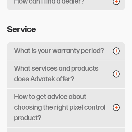
How can I find a dealer?​​​​‌ ‍ ​‍​‍‌‍ ‌ ​‍‌‍‍‌‌‍‌ ‌‍‍‌‌‍ ‍​‍​‍​ ‍‍​‍​‍‌ ​ ‌‍​‌‌‍ ‍‌‍‍‌‌ ‌​‌ ‍‌​‍ ‍‌‍‍‌‌‍ ​‍​‍​‍ ​​‍​‍‌‍‍​‌ ​‍‌‍‌‌‌‍‌‍​‍​‍​ ‍‍​‍​‍​‍ ‌ ​ ‌ ‌​‌ ‌‌‌‍‌​‌‍‍‌‌‍ ​‍ ‌‍‍‌‌‍ ‍‌ ‌​‌‍‌‌‌‍ ‍‌ ‌​​‍ ‌‍‌‌‌‍‌​‌‍‍‌‌ ‌​​‍ ‌‍ ‌‌‍ ‌‍‌​‌‍‌‌​ ‌‌ ​​‌ ​‍‌‍‌‌‌ ​ ‌‍‌‌‌‍ ‍‌ ‌​‌‍​‌‌ ‌​‌‍‍‌‌‍ ‌‍ ‍​ ‍ ‌‍‍‌‌‍‌​​ ‌​ ‌‌​ ‌ ​ ‌​​ ​‍‌‍‌‌‌‍​ ​ ​​​ ​‌​‍ ‌‌‍‌‍​ ‍‌​ ‌‌​ ‌‌​‍ ‌​ ‌​‌‍‌‍‌‍‌​​ ​‌​‍ ‌​ ‍​​ ‌‍‌‍​‌​ ‌‌​‍ ‌‌‍‌‍​ ‍​‌‍​‌​ ​‍‌‍‌‍‌‍​ ‌‍​‌‌‍​‌​ ‌ ​ ‍​​ ​ ​ ‌ ​ ‍ ‌ ‌​‌ ‍‌‌ ​​‌‍‌‌​ ‌‌‍‌‍‌‍​‌‌ ​‌​ ‍ ‌ ​​‌‍​‌‌ ‌​‌‍‍​​ ‌‌ ‌​‌‍‍‌‌ ‌​‌‍ ​‌‍‌‌​ ‌‍​‍‌‍​‌‌ ​ ‌‍‌‌‌‌‌‌‌ ​‍‌‍ ​​ ‌​‍‌‌​ ​‍‌​‌‍‌ ​ ‌ ‌​‌ ‌‌‌‍‌​‌‍‍‌‌‍ ​‍‌‍‌‍‍‌‌‍‌​​ ‌​ ‌‌​ ‌ ​ ‌​​ ​‍‌‍‌‌‌‍​ ​ ​​​ ​‌​‍ ‌‌‍‌‍​ ‍‌​ ‌‌​ ‌‌​‍ ‌​ ‌​‌‍‌‍‌‍‌​​ ​‌​‍ ‌​ ‍​​ ‌‍‌‍​‌​ ‌‌​‍ ‌‌‍‌‍​ ‍​‌‍​‌​ ​‍‌‍‌‍‌‍​ ‌‍​‌‌‍​‌​ ‌ ​ ‍​​ ​ ​ ‌ ​‍‌‍‌ ‌​‌ ‍‌‌ ​​‌‍‌‌​ ‌‌‍‌‍‌‍​‌‌ ​‌​‍‌‍‌ ​​‌‍​‌‌ ‌​‌‍‍​​ ‌‌ ‌​‌‍‍‌‌ ‌​‌‍ ​‌‍‌‌​‍‌‍‌ ​​‌‍‌‌‌ ​‍‌ ​ ‌ ​​‌‍‌‌‌‍​ ‌ ‌​‌‍‍‌‌ ‌‍‌‍‌‌​ ‌‌ ​​‌ ‌‌‌‍​‍‌‍ ​‌‍‍‌‌ ​ ‌‍‍​‌‍‌‌‌‍‌​​‍​‍‌ ‌
Service​​​​‌ ‍ ​‍​‍‌‍ ‌ ​‍‌‍‍‌‌‍‌ ‌‍‍‌‌‍ ‍​‍​‍​ ‍‍​‍​‍‌ ​ ‌‍​‌‌‍ ‍‌‍‍‌‌ ‌​‌ ‍‌​‍ ‍‌‍‍‌‌‍ ​‍​‍​‍ ​​‍​‍‌‍‍​‌ ​‍‌‍‌‌‌‍‌‍​‍​‍​ ‍‍​‍​‍​‍ ‌ ​ ‌ ‌​‌ ‌‌‌‍‌​‌‍‍‌‌‍ ​‍ ‌‍‍‌‌‍ ‍‌ ‌​‌‍‌‌‌‍ ‍‌ ‌​​‍ ‌‍‌‌‌‍‌​‌‍‍‌‌ ‌​​‍ ‌‍ ‌‌‍ ‌‍‌​‌‍‌‌​ ‌‌ ​​‌ ​‍‌‍‌‌‌ ​ ‌‍‌‌‌‍ ‍‌ ‌​‌‍​‌‌ ‌​‌‍‍‌‌‍ ‌‍ ‍​ ‍ ‌‍‍‌‌‍‌​​ ‌‌‍​‌‌‍‌‍​ ​ ​ ‍​‌‍​‌‌‍‌‍‌‍‌‍‌‍​ ​‍ ‌​ ​ ‌‍​ ​ ‌​​ ​‍​‍ ‌​ ‌​​ ​ ​ ​‌‌‍‌‍​‍ ‌​ ‍‌‌‍‌‌‌‍​‌​ ‍‌​‍ ‌​ ​‍​ ‍​‌‍​ ​ ​‌​ ‌‌​ ​‍‌‍‌​​ ​‍​ ‍‌​ ‌‌​ ‌ ​ ‍‌​ ‍ ‌ ‌​‌ ‍‌‌ ​​‌‍‌‌​ ‌‌‍‌‍‌‍​‌‌ ​‌‌​​ ‌‍​‌‌ ‌​‌‍‌‌‌‍‌ ‌‍ ‌ ​‍‌ ‍‌​ ‍ ‌ ​​‌‍​‌‌ ‌​‌‍‍​​ ‌‌ ‌​‌‍‍‌‌ ‌​‌‍ ​‌‍‌‌​ ‌‍​‍‌‍​‌‌ ​ ‌‍‌‌‌‌‌‌‌ ​‍‌‍ ​​ ‌​‍‌‌​ ​‍‌​‌‍‌ ​ ‌ ‌​‌ ‌‌‌‍‌​‌‍‍‌‌‍ ​‍‌‍‌‍‍‌‌‍‌​​ ‌‌‍​‌‌‍‌‍​ ​ ​ ‍​‌‍​‌‌‍‌‍‌‍‌‍‌‍​ ​‍ ‌​ ​ ‌‍​ ​ ‌​​ ​‍​‍ ‌​ ‌​​ ​ ​ ​‌‌‍‌‍​‍ ‌​ ‍‌‌‍‌‌‌‍​‌​ ‍‌​‍ ‌​ ​‍​ ‍​‌‍​ ​ ​‌​ ‌‌​ ​‍‌‍‌​​ ​‍​ ‍‌​ ‌‌​ ‌ ​ ‍‌​‍‌‍‌ ‌​‌ ‍‌‌ ​​‌‍‌‌​ ‌‌‍‌‍‌‍​‌‌ ​‌‌​​ ‌‍​‌‌ ‌​‌‍‌‌‌‍‌ ‌‍ ‌ ​‍‌ ‍‌​‍‌‍‌ ​​‌‍​‌‌ ‌​‌‍‍​​ ‌‌ ‌​‌‍‍‌‌ ‌​‌‍ ​‌‍‌‌​‍‌‍‌ ​​‌‍‌‌‌ ​‍‌ ​ ‌ ​​‌‍‌‌‌‍​ ‌ ‌​‌‍‍‌‌ ‌‍‌‍‌‌​ ‌‌ ​​‌ ‌‌‌‍​‍‌‍ ​‌‍‍‌‌ ​ ‌‍‍​‌‍‌‌‌‍‌​​‍​‍‌ ‌
What is your warranty period?​​​​‌ ‍ ​‍​‍‌‍ ‌ ​‍‌‍‍‌‌‍‌ ‌‍‍‌‌‍ ‍​‍​‍​ ‍‍​‍​‍‌ ​ ‌‍​‌‌‍ ‍‌‍‍‌‌ ‌​‌ ‍‌​‍ ‍‌‍‍‌‌‍ ​‍​‍​‍ ​​‍​‍‌‍‍​‌ ​‍‌‍‌‌‌‍‌‍​‍​‍​ ‍‍​‍​‍​‍ ‌ ​ ‌ ‌​‌ ‌‌‌‍‌​‌‍‍‌‌‍ ​‍ ‌‍‍‌‌‍ ‍‌ ‌​‌‍‌‌‌‍ ‍‌ ‌​​‍ ‌‍‌‌‌‍‌​‌‍‍‌‌ ‌​​‍ ‌‍ ‌‌‍ ‌‍‌​‌‍‌‌​ ‌‌ ​​‌ ​‍‌‍‌‌‌ ​ ‌‍‌‌‌‍ ‍‌ ‌​‌‍​‌‌ ‌​‌‍‍‌‌‍ ‌‍ ‍​ ‍ ‌‍‍‌‌‍‌​​ ‌​ ‍‌‌‍​‌‌‍‌‌​ ‌ ‌‍​‍​ ​ ​ ‌ ‌‍‌‌​‍ ‌​ ​‍​ ‌‍​ ‌‌‌‍​ ​‍ ‌​ ‌​‌‍​ ‌‍‌‌​ ‌​​‍ ‌​ ‍‌‌‍‌‍​ ​‌‌‍​‍​‍ ‌‌‍‌​​ ‌​​ ‍​​ ‍​​ ‌‍‌‍‌‍‌‍‌‍​ ‌ ‌‍​ ​ ​‍​ ‍​​ ‍‌​ ‍ ‌ ‌​‌ ‍‌‌ ​​‌‍‌‌​ ‌‌‍‌‍‌‍​‌‌ ​‌​ ‍ ‌ ​​‌‍​‌‌ ‌​‌‍‍​​ ‌‌ ‌​‌‍‍‌‌ ‌​‌‍ ​‌‍‌‌​ ‌‍​‍‌‍​‌‌ ​ ‌‍‌‌‌‌‌‌‌ ​‍‌‍ ​​ ‌​‍‌‌​ ​‍‌​‌‍‌ ​ ‌ ‌​‌ ‌‌‌‍‌​‌‍‍‌‌‍ ​‍‌‍‌‍‍‌‌‍‌​​ ‌​ ‍‌‌‍​‌‌‍‌‌​ ‌ ‌‍​‍​ ​ ​ ‌ ‌‍‌‌​‍ ‌​ ​‍​ ‌‍​ ‌‌‌‍​ ​‍ ‌​ ‌​‌‍​ ‌‍‌‌​ ‌​​‍ ‌​ ‍‌‌‍‌‍​ ​‌‌‍​‍​‍ ‌‌‍‌​​ ‌​​ ‍​​ ‍​​ ‌‍‌‍‌‍‌‍‌‍​ ‌ ‌‍​ ​ ​‍​ ‍​​ ‍‌​‍‌‍‌ ‌​‌ ‍‌‌ ​​‌‍‌‌​ ‌‌‍‌‍‌‍​‌‌ ​‌​‍‌‍‌ ​​‌‍​‌‌ ‌​‌‍‍​​ ‌‌ ‌​‌‍‍‌‌ ‌​‌‍ ​‌‍‌‌​‍‌‍‌ ​​‌‍‌‌‌ ​‍‌ ​ ‌ ​​‌‍‌‌‌‍​ ‌ ‌​‌‍‍‌‌ ‌‍‌‍‌‌​ ‌‌ ​​‌ ‌‌‌‍​‍‌‍ ​‌‍‍‌‌ ​ ‌‍‍​‌‍‌‌‌‍‌​​‍​‍‌ ‌
What services and products
does Advatek offer?​​​​‌ ‍ ​‍​‍‌‍ ‌ ​‍‌‍‍‌‌‍‌ ‌‍‍‌‌‍ ‍​‍​‍​ ‍‍​‍​‍‌ ​ ‌‍​‌‌‍ ‍‌‍‍‌‌ ‌​‌ ‍‌​‍ ‍‌‍‍‌‌‍ ​‍​‍​‍ ​​‍​‍‌‍‍​‌ ​‍‌‍‌‌‌‍‌‍​‍​‍​ ‍‍​‍​‍​‍ ‌ ​ ‌ ‌​‌ ‌‌‌‍‌​‌‍‍‌‌‍ ​‍ ‌‍‍‌‌‍ ‍‌ ‌​‌‍‌‌‌‍ ‍‌ ‌​​‍ ‌‍‌‌‌‍‌​‌‍‍‌‌ ‌​​‍ ‌‍ ‌‌‍ ‌‍‌​‌‍‌‌​ ‌‌ ​​‌ ​‍‌‍‌‌‌ ​ ‌‍‌‌‌‍ ‍‌ ‌​‌‍​‌‌ ‌​‌‍‍‌‌‍ ‌‍ ‍​ ‍ ‌‍‍‌‌‍‌​​ ‌‌‍​ ​ ‌​​ ‍‌​ ‍​​ ​​​ ‌‌​ ‌‍‌‍​ ​‍ ‌​ ‌ ​ ‌‍​ ‌ ​ ‌‍​‍ ‌​ ‌​​ ​ ​ ‍​‌‍​‌​‍ ‌‌‍​‍​ ‌​​ ​‌‌‍‌‍​‍ ‌​ ‌​​ ‌‍‌‍‌‌‌‍​‍‌‍‌‌​ ​‍​ ​ ​ ‍​‌‍​ ​ ‍‌​ ‌​​ ‌‌​ ‍ ‌ ‌​‌ ‍‌‌ ​​‌‍‌‌​ ‌‌‍‌‍‌‍​‌‌ ​‌​ ‍ ‌ ​​‌‍​‌‌ ‌​‌‍‍​​ ‌‌ ‌​‌‍‍‌‌ ‌​‌‍ ​‌‍‌‌​ ‌‍​‍‌‍​‌‌ ​ ‌‍‌‌‌‌‌‌‌ ​‍‌‍ ​​ ‌​‍‌‌​ ​‍‌​‌‍‌ ​ ‌ ‌​‌ ‌‌‌‍‌​‌‍‍‌‌‍ ​‍‌‍‌‍‍‌‌‍‌​​ ‌‌‍​ ​ ‌​​ ‍‌​ ‍​​ ​​​ ‌‌​ ‌‍‌‍​ ​‍ ‌​ ‌ ​ ‌‍​ ‌ ​ ‌‍​‍ ‌​ ‌​​ ​ ​ ‍​‌‍​‌​‍ ‌‌‍​‍​ ‌​​ ​‌‌‍‌‍​‍ ‌​ ‌​​ ‌‍‌‍‌‌‌‍​‍‌‍‌‌​ ​‍​ ​ ​ ‍​‌‍​ ​ ‍‌​ ‌​​ ‌‌​‍‌‍‌ ‌​‌ ‍‌‌ ​​‌‍‌‌​ ‌‌‍‌‍‌‍​‌‌ ​‌​‍‌‍‌ ​​‌‍​‌‌ ‌​‌‍‍​​ ‌‌ ‌​‌‍‍‌‌ ‌​‌‍ ​‌‍‌‌​‍‌‍‌ ​​‌‍‌‌‌ ​‍‌ ​ ‌ ​​‌‍‌‌‌‍​ ‌ ‌​‌‍‍‌‌ ‌‍‌‍‌‌​ ‌‌ ​​‌ ‌‌‌‍​‍‌‍ ​‌‍‍‌‌ ​ ‌‍‍​‌‍‌‌‌‍‌​​‍​‍‌ ‌
How to get advice about
choosing the right pixel control
product?​​​​‌ ‍ ​‍​‍‌‍ ‌ ​‍‌‍‍‌‌‍‌ ‌‍‍‌‌‍ ‍​‍​‍​ ‍‍​‍​‍‌ ​ ‌‍​‌‌‍ ‍‌‍‍‌‌ ‌​‌ ‍‌​‍ ‍‌‍‍‌‌‍ ​‍​‍​‍ ​​‍​‍‌‍‍​‌ ​‍‌‍‌‌‌‍‌‍​‍​‍​ ‍‍​‍​‍​‍ ‌ ​ ‌ ‌​‌ ‌‌‌‍‌​‌‍‍‌‌‍ ​‍ ‌‍‍‌‌‍ ‍‌ ‌​‌‍‌‌‌‍ ‍‌ ‌​​‍ ‌‍‌‌‌‍‌​‌‍‍‌‌ ‌​​‍ ‌‍ ‌‌‍ ‌‍‌​‌‍‌‌​ ‌‌ ​​‌ ​‍‌‍‌‌‌ ​ ‌‍‌‌‌‍ ‍‌ ‌​‌‍​‌‌ ‌​‌‍‍‌‌‍ ‌‍ ‍​ ‍ ‌‍‍‌‌‍‌​​ ‌‌‍​‍​ ‌‌‌‍‌​​ ‍‌‌‍​‍‌‍​‍​ ‍‌​ ​‌​‍ ‌​ ‍​​ ‌‍‌‍‌‍​ ‍‌​‍ ‌​ ‌​​ ‌‍‌‍‌‌‌‍‌‌​‍ ‌‌‍​‍​ ‍‌​ ‌ ‌‍​‌​‍ ‌​ ​‍‌‍‌‌​ ‍​‌‍​‌​ ‌​​ ​‍​ ​ ​ ‍​​ ‌​​ ​‌​ ‌‍​ ‌‍​ ‍ ‌ ‌​‌ ‍‌‌ ​​‌‍‌‌​ ‌‌‍‌‍‌‍​‌‌ ​‌​ ‍ ‌ ​​‌‍​‌‌ ‌​‌‍‍​​ ‌‌ ‌​‌‍‍‌‌ ‌​‌‍ ​‌‍‌‌​ ‌‍​‍‌‍​‌‌ ​ ‌‍‌‌‌‌‌‌‌ ​‍‌‍ ​​ ‌​‍‌‌​ ​‍‌​‌‍‌ ​ ‌ ‌​‌ ‌‌‌‍‌​‌‍‍‌‌‍ ​‍‌‍‌‍‍‌‌‍‌​​ ‌‌‍​‍​ ‌‌‌‍‌​​ ‍‌‌‍​‍‌‍​‍​ ‍‌​ ​‌​‍ ‌​ ‍​​ ‌‍‌‍‌‍​ ‍‌​‍ ‌​ ‌​​ ‌‍‌‍‌‌‌‍‌‌​‍ ‌‌‍​‍​ ‍‌​ ‌ ‌‍​‌​‍ ‌​ ​‍‌‍‌‌​ ‍​‌‍​‌​ ‌​​ ​‍​ ​ ​ ‍​​ ‌​​ ​‌​ ‌‍​ ‌‍​‍‌‍‌ ‌​‌ ‍‌‌ ​​‌‍‌‌​ ‌‌‍‌‍‌‍​‌‌ ​‌​‍‌‍‌ ​​‌‍​‌‌ ‌​‌‍‍​​ ‌‌ ‌​‌‍‍‌‌ ‌​‌‍ ​‌‍‌‌​‍‌‍‌ ​​‌‍‌‌‌ ​‍‌ ​ ‌ ​​‌‍‌‌‌‍​ ‌ ‌​‌‍‍‌‌ ‌‍‌‍‌‌​ ‌‌ ​​‌ ‌‌‌‍​‍‌‍ ​‌‍‍‌‌ ​ ‌‍‍​‌‍‌‌‌‍‌​​‍​‍‌ ‌