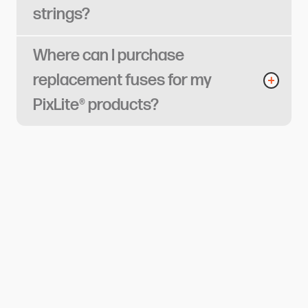
strings?​​​​‌ ‍ ​‍​‍‌‍ ‌ ​‍‌‍‍‌‌‍‌ ‌‍‍‌‌‍ ‍​‍​‍​ ‍‍​‍​‍‌ ​ ‌‍​‌‌‍ ‍‌‍‍‌‌ ‌​‌ ‍‌​‍ ‍‌‍‍‌‌‍ ​‍​‍​‍ ​​‍​‍‌‍‍​‌ ​‍‌‍‌‌‌‍‌‍​‍​‍​ ‍‍​‍​‍​‍ ‌ ​ ‌ ‌​‌ ‌‌‌‍‌​‌‍‍‌‌‍ ​‍ ‌‍‍‌‌‍ ‍‌ ‌​‌‍‌‌‌‍ ‍‌ ‌​​‍ ‌‍‌‌‌‍‌​‌‍‍‌‌ ‌​​‍ ‌‍ ‌‌‍ ‌‍‌​‌‍‌‌​ ‌‌ ​​‌ ​‍‌‍‌‌‌ ​ ‌‍‌‌‌‍ ‍‌ ‌​‌‍​‌‌ ‌​‌‍‍‌‌‍ ‌‍ ‍​ ‍ ‌‍‍‌‌‍‌​​ ‌‌‍​‍‌‍​‌​ ‍​​ ‍​​ ‌‍​ ‍​​ ‌‌​ ‍‌​‍ ‌‌‍‌‍‌‍‌‍​ ​‍‌‍‌‌​‍ ‌​ ‌​​ ‌‌‌‍​ ​ ​ ​‍ ‌​ ‍‌​ ‌‍‌‍​ ‌‍‌​​‍ ‌‌‍‌‍​ ​‍​ ‌ ​ ​‌‌‍‌‌‌‍‌‌​ ‌‍​ ​‍​ ​‍‌‍‌‌‌‍‌​​ ​​​ ‍ ‌ ‌​‌ ‍‌‌ ​​‌‍‌‌​ ‌‌‍‌‍‌‍​‌‌ ​‌​ ‍ ‌ ​​‌‍​‌‌ ‌​‌‍‍​​ ‌‌ ‌​‌‍‍‌‌ ‌​‌‍ ​‌‍‌‌​ ‌‍​‍‌‍​‌‌ ​ ‌‍‌‌‌‌‌‌‌ ​‍‌‍ ​​ ‌​‍‌‌​ ​‍‌​‌‍‌ ​ ‌ ‌​‌ ‌‌‌‍‌​‌‍‍‌‌‍ ​‍‌‍‌‍‍‌‌‍‌​​ ‌‌‍​‍‌‍​‌​ ‍​​ ‍​​ ‌‍​ ‍​​ ‌‌​ ‍‌​‍ ‌‌‍‌‍‌‍‌‍​ ​‍‌‍‌‌​‍ ‌​ ‌​​ ‌‌‌‍​ ​ ​ ​‍ ‌​ ‍‌​ ‌‍‌‍​ ‌‍‌​​‍ ‌‌‍‌‍​ ​‍​ ‌ ​ ​‌‌‍‌‌‌‍‌‌​ ‌‍​ ​‍​ ​‍‌‍‌‌‌‍‌​​ ​​​‍‌‍‌ ‌​‌ ‍‌‌ ​​‌‍‌‌​ ‌‌‍‌‍‌‍​‌‌ ​‌​‍‌‍‌ ​​‌‍​‌‌ ‌​‌‍‍​​ ‌‌ ‌​‌‍‍‌‌ ‌​‌‍ ​‌‍‌‌​‍‌‍‌ ​​‌‍‌‌‌ ​‍‌ ​ ‌ ​​‌‍‌‌‌‍​ ‌ ‌​‌‍‍‌‌ ‌‍‌‍‌‌​ ‌‌ ​​‌ ‌‌‌‍​‍‌‍ ​‌‍‍‌‌ ​ ‌‍‍​‌‍‌‌‌‍‌​​‍​‍‌ ‌
Where can I purchase
replacement fuses for my
PixLite® products?​​​​‌ ‍ ​‍​‍‌‍ ‌ ​‍‌‍‍‌‌‍‌ ‌‍‍‌‌‍ ‍​‍​‍​ ‍‍​‍​‍‌ ​ ‌‍​‌‌‍ ‍‌‍‍‌‌ ‌​‌ ‍‌​‍ ‍‌‍‍‌‌‍ ​‍​‍​‍ ​​‍​‍‌‍‍​‌ ​‍‌‍‌‌‌‍‌‍​‍​‍​ ‍‍​‍​‍​‍ ‌ ​ ‌ ‌​‌ ‌‌‌‍‌​‌‍‍‌‌‍ ​‍ ‌‍‍‌‌‍ ‍‌ ‌​‌‍‌‌‌‍ ‍‌ ‌​​‍ ‌‍‌‌‌‍‌​‌‍‍‌‌ ‌​​‍ ‌‍ ‌‌‍ ‌‍‌​‌‍‌‌​ ‌‌ ​​‌ ​‍‌‍‌‌‌ ​ ‌‍‌‌‌‍ ‍‌ ‌​‌‍​‌‌ ‌​‌‍‍‌‌‍ ‌‍ ‍​ ‍ ‌‍‍‌‌‍‌​​ ‌​ ​ ‌‍​ ‌‍​‍‌‍‌​‌‍​‍​ ‍‌​ ‌‌​ ‍‌​‍ ‌​ ‌‍‌‍‌‍​ ‍‌​ ‌‌​‍ ‌​ ‌​​ ​‌‌‍​ ​ ​ ​‍ ‌​ ‍‌​ ‌ ​ ​​‌‍‌‌​‍ ‌‌‍‌‍​ ‌ ​ ​​​ ​ ‌‍​ ​ ‌‍‌‍‌‍‌‍​ ‌‍​‍‌‍‌‍​ ​​‌‍‌‍​ ‍ ‌ ‌​‌ ‍‌‌ ​​‌‍‌‌​ ‌‌‍‌‍‌‍​‌‌ ​‌​ ‍ ‌ ​​‌‍​‌‌ ‌​‌‍‍​​ ‌‌ ‌​‌‍‍‌‌ ‌​‌‍ ​‌‍‌‌​ ‌‍​‍‌‍​‌‌ ​ ‌‍‌‌‌‌‌‌‌ ​‍‌‍ ​​ ‌​‍‌‌​ ​‍‌​‌‍‌ ​ ‌ ‌​‌ ‌‌‌‍‌​‌‍‍‌‌‍ ​‍‌‍‌‍‍‌‌‍‌​​ ‌​ ​ ‌‍​ ‌‍​‍‌‍‌​‌‍​‍​ ‍‌​ ‌‌​ ‍‌​‍ ‌​ ‌‍‌‍‌‍​ ‍‌​ ‌‌​‍ ‌​ ‌​​ ​‌‌‍​ ​ ​ ​‍ ‌​ ‍‌​ ‌ ​ ​​‌‍‌‌​‍ ‌‌‍‌‍​ ‌ ​ ​​​ ​ ‌‍​ ​ ‌‍‌‍‌‍‌‍​ ‌‍​‍‌‍‌‍​ ​​‌‍‌‍​‍‌‍‌ ‌​‌ ‍‌‌ ​​‌‍‌‌​ ‌‌‍‌‍‌‍​‌‌ ​‌​‍‌‍‌ ​​‌‍​‌‌ ‌​‌‍‍​​ ‌‌ ‌​‌‍‍‌‌ ‌​‌‍ ​‌‍‌‌​‍‌‍‌ ​​‌‍‌‌‌ ​‍‌ ​ ‌ ​​‌‍‌‌‌‍​ ‌ ‌​‌‍‍‌‌ ‌‍‌‍‌‌​ ‌‌ ​​‌ ‌‌‌‍​‍‌‍ ​‌‍‍‌‌ ​ ‌‍‍​‌‍‌‌‌‍‌​​‍​‍‌ ‌